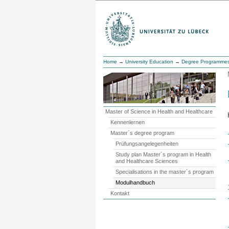
Home
→
University Education
→
Degree Programme
Master of Science in Health and Healthcare
Kennenlernen
Master´s degree program
Prüfungsangelegenheiten
Study plan Master´s program in Health
and Healthcare Sciences
Specialisations in the master´s program
Modulhandbuch
Kontakt