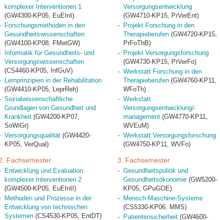
komplexer Interventionen 1
Versorgungsentwicklung
(GW4300-KP05, EuEInI)
(GW4710-KP15, PrVerEnt)
Forschungsmethoden in den
Projekt Forschung in den
Gesundheitswissenschaften
Therapieberufen
(GW4720-KP15,
(GW4100-KP08, FMetGW)
PrFoThB)
Informatik für Gesundheits- und
Projekt Versorgungsforschung
Versorgungswissenschaften
(GW4730-KP15, PrVerFo)
(CS4460-KP05, InfGuV)
Werkstatt Forschung in den
Lernprinzipien in der Rehabilitation
Therapieberufen
(GW4760-KP11,
(GW4410-KP05, LeprReh)
WFoTh)
Sozialwissenschaftliche
Werkstatt
Grundlagen von Gesundheit und
Versorgungsentwicklung/-
Krankheit
(GW4200-KP07,
management
(GW4770-KP11,
SoWiGr)
WVEuM)
Versorgungsqualität
(GW4420-
Werkstatt Versorgungsforschung
KP05, VerQual)
(GW4750-KP11, WVFo)
2. Fachsemester
3. Fachsemester
Entwicklung und Evaluation
Gesundheitspolitik und
komplexer Interventionen 2
Gesundheitsökonomie
(GW5200-
(GW4500-KP05, EuEInII)
KP05, GPuGOE)
Methoden und Prozesse in der
Mensch-Maschine-Systeme
Entwicklung von technischen
(CS5330-KP06, MMS)
Systemen
(CS4530-KP05, EntDT)
Patientensicherheit
(GW4600-