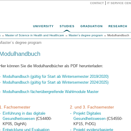
|
CONTACT
IT SERVICE CE
Website
UNIVERSITY
STUDIES
GRADUATION
RESEARCH
s
→
Master of Science in Health and Healthcare
→
Master´s degree program
→ Modulhandbuch
Master´s degree program
Modulhandbuch
Hier können Sie die Modulhandbücher als PDF herunterladen:
Modulhandbuch (gültig für Start ab Wintersemester 2019/2020)
Modulhandbuch (gültig für Start ab Wintersemester 2024/2025)
Modulhandbuch fächerübergreifende Wahlmodule Master
1. Fachsemester
2. und 3. Fachsemester
Einführung in das digitale
Projekt Digitales
Gesundheitswesen
(CS4400-
Gesundheitswesen
(CS4550-
KP05, DigHA)
KP15, PrDG)
Entwicklung und Evaluation
Projekt evidenzbasierte