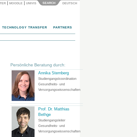
|
|
SEARCH
NTER
MOODLE
UNIVIS
DEUTSCH
TECHNOLOGY TRANSFER
PARTNERS
Persönliche Beratung durch:
Annika Sternberg
Studiengangskoordination
Gesundheits- und
Versorgungswissenschaften
Prof. Dr. Matthias
Bethge
Studiengangsleiter
Gesundheits- und
Versorgungswissenschaften