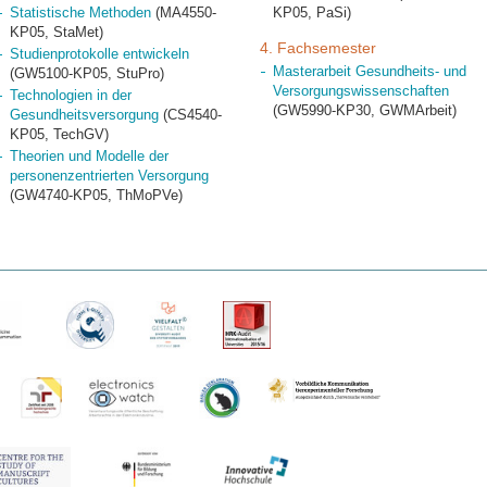
Statistische Methoden
(MA4550-
KP05, PaSi)
KP05, StaMet)
4. Fachsemester
Studienprotokolle entwickeln
Masterarbeit Gesundheits- und
(GW5100-KP05, StuPro)
Versorgungswissenschaften
Technologien in der
(GW5990-KP30, GWMArbeit)
Gesundheitsversorgung
(CS4540-
KP05, TechGV)
Theorien und Modelle der
personenzentrierten Versorgung
(GW4740-KP05, ThMoPVe)