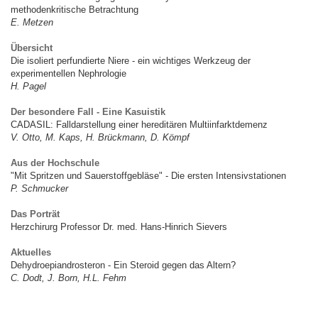
methodenkritische Betrachtung
E. Metzen
Übersicht
Die isoliert perfundierte Niere - ein wichtiges Werkzeug der
experimentellen Nephrologie
H. Pagel
Der besondere Fall - Eine Kasuistik
CADASIL: Falldarstellung einer hereditären Multiinfarktdemenz
V. Otto, M. Kaps, H. Brückmann, D. Kömpf
Aus der Hochschule
"Mit Spritzen und Sauerstoffgebläse" - Die ersten Intensivstationen
P. Schmucker
Das Porträt
Herzchirurg Professor Dr. med. Hans-Hinrich Sievers
Aktuelles
Dehydroepiandrosteron - Ein Steroid gegen das Altern?
C. Dodt, J. Born, H.L. Fehm