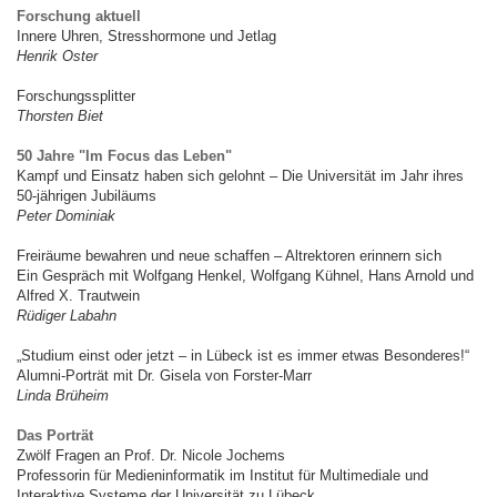
Forschung aktuell
Innere Uhren, Stresshormone und Jetlag
Henrik Oster
Forschungssplitter
Thorsten Biet
50 Jahre "Im Focus das Leben"
Kampf und Einsatz haben sich gelohnt – Die Universität im Jahr ihres
50-jährigen Jubiläums
Peter Dominiak
Freiräume bewahren und neue schaffen – Altrektoren erinnern sich
Ein Gespräch mit Wolfgang Henkel, Wolfgang Kühnel, Hans Arnold und
Alfred X. Trautwein
Rüdiger Labahn
„Studium einst oder jetzt – in Lübeck ist es immer etwas Besonderes!“
Alumni-Porträt mit Dr. Gisela von Forster-Marr
Linda Brüheim
Das Porträt
Zwölf Fragen an Prof. Dr. Nicole Jochems
Professorin für Medieninformatik im Institut für Multimediale und
Interaktive Systeme der Universität zu Lübeck