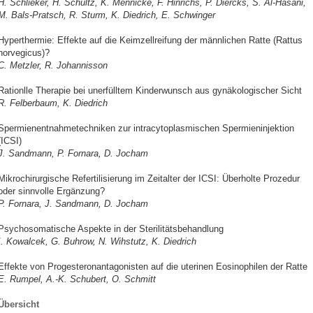
H. Schlieker, H. Schultz, K. Mennicke, F. Hinrichs, P. Diercks, S. Al-Hasani,
M. Bals-Pratsch, R. Sturm, K. Diedrich, E. Schwinger
Hyperthermie: Effekte auf die Keimzellreifung der männlichen Ratte (Rattus
norvegicus)?
C. Metzler, R. Johannisson
Rationlle Therapie bei unerfülltem Kinderwunsch aus gynäkologischer Sicht
R. Felberbaum, K. Diedrich
Spermienentnahmetechniken zur intracytoplasmischen Spermieninjektion
(ICSI)
J. Sandmann, P. Fornara, D. Jocham
Mikrochirurgische Refertilisierung im Zeitalter der ICSI: Überholte Prozedur
oder sinnvolle Ergänzung?
P. Fornara, J. Sandmann, D. Jocham
Psychosomatische Aspekte in der Sterilitätsbehandlung
I. Kowalcek, G. Buhrow, N. Wihstutz, K. Diedrich
Effekte von Progesteronantagonisten auf die uterinen Eosinophilen der Ratte
E. Rumpel, A.-K. Schubert, O. Schmitt
Übersicht