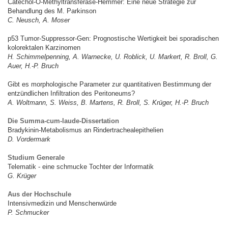
Catechol-O-Methyltransferase-Hemmer: Eine neue Strategie zur
Behandlung des M. Parkinson
C. Neusch, A. Moser
p53 Tumor-Suppressor-Gen: Prognostische Wertigkeit bei sporadischen
kolorektalen Karzinomen
H. Schimmelpenning, A. Warnecke, U. Roblick, U. Markert, R. Broll, G.
Auer, H.-P. Bruch
Gibt es morphologische Parameter zur quantitativen Bestimmung der
entzündlichen Infiltration des Peritoneums?
A. Woltmann, S. Weiss, B. Martens, R. Broll, S. Krüger, H.-P. Bruch
Die Summa-cum-laude-Dissertation
Bradykinin-Metabolismus an Rindertrachealepithelien
D. Vordermark
Studium Generale
Telematik - eine schmucke Tochter der Informatik
G. Krüger
Aus der Hochschule
Intensivmedizin und Menschenwürde
P. Schmucker