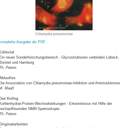
Chlamydia pneumoniae
komplette Ausgabe als PDF
Editorial
Ein neuer Sonderforschungsbereich - Glycostrukturen verbinden Lübeck,
Borstel und Hamburg
Th. Peters
Aktuelles
Die Assoziation von Chlamydia pneumoniae-Infektion und Arteriosklerose
M. Maaß
Das Kolleg
Kohlenhydrat-Protein-Wechselwirkungen - Erkenntnisse mit Hilfe der
hochauflösenden NMR-Spetroskopie
Th. Peters
Originalarbeiten