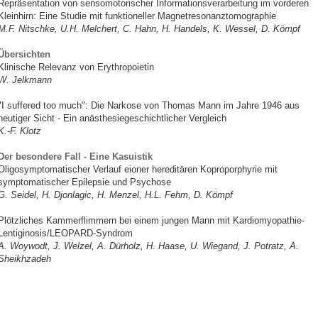
Repräsentation von sensomotorischer Informationsverarbeitung im vorderen
Kleinhirn: Eine Studie mit funktioneller Magnetresonanztomographie
M.F. Nitschke, U.H. Melchert, C. Hahn, H. Handels, K. Wessel, D. Kömpf
Übersichten
Klinische Relevanz von Erythropoietin
W. Jelkmann
"I suffered too much": Die Narkose von Thomas Mann im Jahre 1946 aus
heutiger Sicht - Ein anästhesiegeschichtlicher Vergleich
K.-F. Klotz
Der besondere Fall - Eine Kasuistik
Oligosymptomatischer Verlauf eioner hereditären Koproporphyrie mit
symptomatischer Epilepsie und Psychose
G. Seidel, H. Djonlagic, H. Menzel, H.L. Fehm, D. Kömpf
Plötzliches Kammerflimmern bei einem jungen Mann mit Kardiomyopathie-
Lentiginosis/LEOPARD-Syndrom
A. Woywodt, J. Welzel, A. Dürholz, H. Haase, U. Wiegand, J. Potratz, A.
Sheikhzadeh