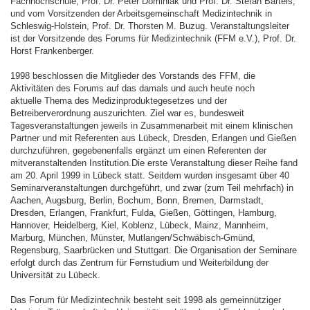
Fachhochschule, Prof. Dr. Peter Dominiak und Prof. Dr. Stefan Bartels,
und vom Vorsitzenden der Arbeitsgemeinschaft Medizintechnik in
Schleswig-Holstein, Prof. Dr. Thorsten M. Buzug. Veranstaltungsleiter
ist der Vorsitzende des Forums für Medizintechnik (FFM e.V.), Prof. Dr.
Horst Frankenberger.
1998 beschlossen die Mitglieder des Vorstands des FFM, die
Aktivitäten des Forums auf das damals und auch heute noch
aktuelle Thema des Medizinproduktegesetzes und der
Betreiberverordnung auszurichten. Ziel war es, bundesweit
Tagesveranstaltungen jeweils in Zusammenarbeit mit einem klinischen
Partner und mit Referenten aus Lübeck, Dresden, Erlangen und Gießen
durchzuführen, gegebenenfalls ergänzt um einen Referenten der
mitveranstaltenden Institution.Die erste Veranstaltung dieser Reihe fand
am 20. April 1999 in Lübeck statt. Seitdem wurden insgesamt über 40
Seminarveranstaltungen durchgeführt, und zwar (zum Teil mehrfach) in
Aachen, Augsburg, Berlin, Bochum, Bonn, Bremen, Darmstadt,
Dresden, Erlangen, Frankfurt, Fulda, Gießen, Göttingen, Hamburg,
Hannover, Heidelberg, Kiel, Koblenz, Lübeck, Mainz, Mannheim,
Marburg, München, Münster, Mutlangen/Schwäbisch-Gmünd,
Regensburg, Saarbrücken und Stuttgart. Die Organisation der Seminare
erfolgt durch das Zentrum für Fernstudium und Weiterbildung der
Universität zu Lübeck.
Das Forum für Medizintechnik besteht seit 1998 als gemeinnütziger