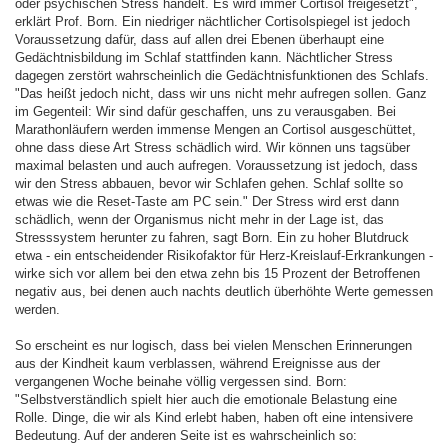
oder psychischen Stress handelt. Es wird immer Cortisol freigesetzt",
erklärt Prof. Born. Ein niedriger nächtlicher Cortisolspiegel ist jedoch
Voraussetzung dafür, dass auf allen drei Ebenen überhaupt eine
Gedächtnisbildung im Schlaf stattfinden kann. Nächtlicher Stress
dagegen zerstört wahrscheinlich die Gedächtnisfunktionen des Schlafs.
"Das heißt jedoch nicht, dass wir uns nicht mehr aufregen sollen. Ganz
im Gegenteil: Wir sind dafür geschaffen, uns zu verausgaben. Bei
Marathonläufern werden immense Mengen an Cortisol ausgeschüttet,
ohne dass diese Art Stress schädlich wird. Wir können uns tagsüber
maximal belasten und auch aufregen. Voraussetzung ist jedoch, dass
wir den Stress abbauen, bevor wir Schlafen gehen. Schlaf sollte so
etwas wie die Reset-Taste am PC sein." Der Stress wird erst dann
schädlich, wenn der Organismus nicht mehr in der Lage ist, das
Stresssystem herunter zu fahren, sagt Born. Ein zu hoher Blutdruck
etwa - ein entscheidender Risikofaktor für Herz-Kreislauf-Erkrankungen -
wirke sich vor allem bei den etwa zehn bis 15 Prozent der Betroffenen
negativ aus, bei denen auch nachts deutlich überhöhte Werte gemessen
werden.
So erscheint es nur logisch, dass bei vielen Menschen Erinnerungen
aus der Kindheit kaum verblassen, während Ereignisse aus der
vergangenen Woche beinahe völlig vergessen sind. Born:
"Selbstverständlich spielt hier auch die emotionale Belastung eine
Rolle. Dinge, die wir als Kind erlebt haben, haben oft eine intensivere
Bedeutung. Auf der anderen Seite ist es wahrscheinlich so: