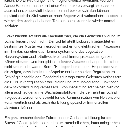
leiden. Die Entwicklungen sind möglicherweise reversibel: Werden
Apnoe-Patienten nachts mit einer Atemmaske versorgt, so dass sie
ausreichend Sauerstoff bekommen und besser schlafen können,
reguliert sich ihr Stoffwechsel nach längerer Zeit wahrscheinlich ebenso
wie bei den wach gehaltenen Testpersonen, wenn sie wieder normal
schlafen.
Exakt identifiziert sind die Mechanismen, die die Gedächtnisbildung im
Schlaf fördern, noch nicht. Der Schlaf stellt biologisch betrachtet ein
bestimmtes Muster von neurochemischen und elektrischen Prozessen
im Hirn dar, die über das Hormonsystem und das vegetative
Nervensystem auch Stoffwechsel- und Immunprozesse im ganzen
Körper steuern. Und hier gibt es offenbar Zusammenhänge, die bisher
nicht untersucht waren. Born: "Es liegen bereits jetzt Ergebnisse vor,
die zeigen, dass bestimmte Aspekte der hormonellen Regulation im
Schlaf gleichzeitig das Gedächtnis für tags zuvor Gelerntes verbessern,
die Blutzuckerregulation stabilisieren und immunologische Funktionen
der Antikörperbildung verbessern." Von Bedeutung erscheinen hier vor
allem auch so genannte Wachstumsfaktoren, die vermehrt im Schlaf
freigesetzt werden und sowohl für die Kommunikation von Nervenzellen
verantwortlich sind als auch die Bildung spezieller Immunzellen
aktivieren können.
Ein ganz entscheidender Faktor bei der Gedächtnisbildung ist der
Stress. "Ganz gleich, ob es sich um metabolischen, immunologischen