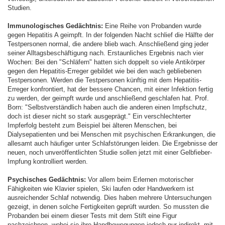
Studien.
Immunologisches Gedächtnis:
Eine Reihe von Probanden wurde
gegen Hepatitis A geimpft. In der folgenden Nacht schlief die Hälfte der
Testpersonen normal, die andere blieb wach. Anschließend ging jeder
seiner Alltagsbeschäftigung nach. Erstaunliches Ergebnis nach vier
Wochen: Bei den "Schläfern" hatten sich doppelt so viele Antikörper
gegen den Hepatitis-Erreger gebildet wie bei den wach gebliebenen
Testpersonen. Werden die Testpersonen künftig mit dem Hepatitis-
Erreger konfrontiert, hat der bessere Chancen, mit einer Infektion fertig
zu werden, der geimpft wurde und anschließend geschlafen hat. Prof.
Born: "Selbstverständlich haben auch die anderen einen Impfschutz,
doch ist dieser nicht so stark ausgeprägt." Ein verschlechterter
Impferfolg besteht zum Beispiel bei älteren Menschen, bei
Dialysepatienten und bei Menschen mit psychischen Erkrankungen, die
allesamt auch häufiger unter Schlafstörungen leiden. Die Ergebnisse der
neuen, noch unveröffentlichten Studie sollen jetzt mit einer Gelbfieber-
Impfung kontrolliert werden.
Psychisches Gedächtnis:
Vor allem beim Erlernen motorischer
Fähigkeiten wie Klavier spielen, Ski laufen oder Handwerkern ist
ausreichender Schlaf notwendig. Dies haben mehrere Untersuchungen
gezeigt, in denen solche Fertigkeiten geprüft wurden. So mussten die
Probanden bei einem dieser Tests mit dem Stift eine Figur
nachzeichnen, wobei sie ihre Handbewegungen jedoch nur indirekt, mit