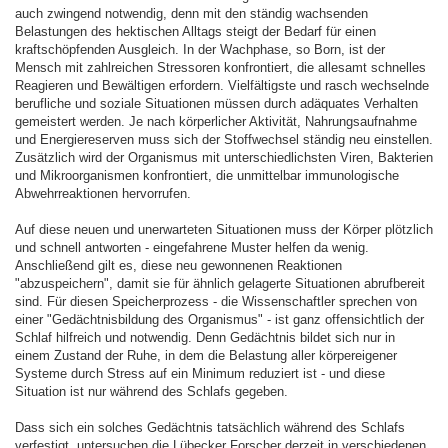
auch zwingend notwendig, denn mit den ständig wachsenden
Belastungen des hektischen Alltags steigt der Bedarf für einen
kraftschöpfenden Ausgleich. In der Wachphase, so Born, ist der
Mensch mit zahlreichen Stressoren konfrontiert, die allesamt schnelles
Reagieren und Bewältigen erfordern. Vielfältigste und rasch wechselnde
berufliche und soziale Situationen müssen durch adäquates Verhalten
gemeistert werden. Je nach körperlicher Aktivität, Nahrungsaufnahme
und Energiereserven muss sich der Stoffwechsel ständig neu einstellen.
Zusätzlich wird der Organismus mit unterschiedlichsten Viren, Bakterien
und Mikroorganismen konfrontiert, die unmittelbar immunologische
Abwehrreaktionen hervorrufen.
Auf diese neuen und unerwarteten Situationen muss der Körper plötzlich
und schnell antworten - eingefahrene Muster helfen da wenig.
Anschließend gilt es, diese neu gewonnenen Reaktionen
"abzuspeichern", damit sie für ähnlich gelagerte Situationen abrufbereit
sind. Für diesen Speicherprozess - die Wissenschaftler sprechen von
einer "Gedächtnisbildung des Organismus" - ist ganz offensichtlich der
Schlaf hilfreich und notwendig. Denn Gedächtnis bildet sich nur in
einem Zustand der Ruhe, in dem die Belastung aller körpereigener
Systeme durch Stress auf ein Minimum reduziert ist - und diese
Situation ist nur während des Schlafs gegeben.
Dass sich ein solches Gedächtnis tatsächlich während des Schlafs
verfestigt, untersuchen die Lübecker Forscher derzeit in verschiedenen