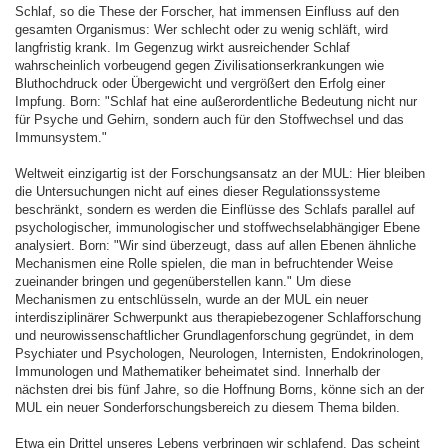
Schlaf, so die These der Forscher, hat immensen Einfluss auf den
gesamten Organismus: Wer schlecht oder zu wenig schläft, wird
langfristig krank. Im Gegenzug wirkt ausreichender Schlaf
wahrscheinlich vorbeugend gegen Zivilisationserkrankungen wie
Bluthochdruck oder Übergewicht und vergrößert den Erfolg einer
Impfung. Born: "Schlaf hat eine außerordentliche Bedeutung nicht nur
für Psyche und Gehirn, sondern auch für den Stoffwechsel und das
Immunsystem."
Weltweit einzigartig ist der Forschungsansatz an der MUL: Hier bleiben
die Untersuchungen nicht auf eines dieser Regulationssysteme
beschränkt, sondern es werden die Einflüsse des Schlafs parallel auf
psychologischer, immunologischer und stoffwechselabhängiger Ebene
analysiert. Born: "Wir sind überzeugt, dass auf allen Ebenen ähnliche
Mechanismen eine Rolle spielen, die man in befruchtender Weise
zueinander bringen und gegenüberstellen kann." Um diese
Mechanismen zu entschlüsseln, wurde an der MUL ein neuer
interdisziplinärer Schwerpunkt aus therapiebezogener Schlafforschung
und neurowissenschaftlicher Grundlagenforschung gegründet, in dem
Psychiater und Psychologen, Neurologen, Internisten, Endokrinologen,
Immunologen und Mathematiker beheimatet sind. Innerhalb der
nächsten drei bis fünf Jahre, so die Hoffnung Borns, könne sich an der
MUL ein neuer Sonderforschungsbereich zu diesem Thema bilden.
Etwa ein Drittel unseres Lebens verbringen wir schlafend. Das scheint