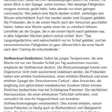
einem Blick in den Spiegel, sehen konnten. Wer derartige Fähigkeiten
morgens erstmals geübt hatte, hatte abends nur einen geringen
Lernzuwachs. Wer jedoch eine Nacht darüber schlief, verfestigte sein
Wissen entscheidend. Auch hier wurden wieder zwei Gruppen gebildet:
Die Probanden, die in der ersten Nacht nach den Versuchen geschlafen
hatten, hatten eine Woche später einen bis zu zehnfach höheren
Lerneffekt als die Gruppe, die in der ersten Nacht wach geblieben war,
in allen folgenden Nächten jedoch normal schlief. Born: "Das
Langzeitgedächtnis wird wahrscheinlich nur im Schlaf gebildet, und bei
sensomotorischen Fähigkeiten ist ganz offensichtlich die erste Nacht
nach dem Training die entscheidende."
Stoffwechsel-Gedächtnis:
Selbst bei jungen Testpersonen, die eine
Woche mit nur vier Stunden Schlaf pro Tag auskommen mussten,
entgleiste der Stoffwechsel deutlich. Der Blutzuckerspiegel konnte vom
Organismus nicht mehr ausreichend stabilisiert werden, die Probanden
hatten eine erhöhte Insulinresistenz, einen erhöhten Blutdruck und einen
erhöhten Spiegel des Stresshormons Cortisol - alles Anzeichen, die
langfristig zum gefürchteten metabolischen Syndrom führen können.
Ähnliches beobachtete man bei Schlafapnoe-Patienten: Die nächtlichen
Atemaussetzer, die einen erholsamen Tiefschlaf verhindern, sind
vermutlich für eine Art Vergesslichkeit von korrekten
Stoffwechselvorgängen verantwortlich. Dies könnte erklären, warum
Apnoe-Patienten so häufig auch an Bluthochdruck und Übergewicht