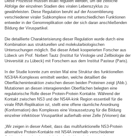
Diese Prozesse müssen exakt reguliert werden, um die zeitliche
Abfolge der einzelnen Stadien des viralen Lebenszyklus zu
gewährleisten. Diese Regulation beruht auf der Assemblierung
verschiedener viraler Subkomplexe mit unterschiedlichen Funktionen
entweder in der Genomreplikation oder der sich daran anschließenden
Bildung der Viruspartikel.
Die detaillierte Charakterisierung dieser Regulation wurde durch eine
Kombination aus strukturellen und molekularbiologischen
Untersuchungen möglich. Bei dieser Arbeit kooperierten Forscher aus
Lübeck um Prof. Norbert Tautz (Institut für Virologie und Zellbiologie der
Universität zu Lübeck) mit Forschern aus dem Institut Pasteur (Paris).
In der Studie konnte zum ersten Mal eine Struktur des funktionellen
NS3/4A-Komplexes ermittelt werden, welche detailliert die
Oberflächeninteraktion zwischen diesen beiden Proteinen zeigt (Abb.).
Mutationen an diesen interagierenden Oberflächen belegten eine
regulatorische Rolle dieser Protein-Protein Kontakte. Während der
Kontakt zwischen NS3 und der NS4A-kink Region essentiell für die
virale RNA-Replikation ist, stellt eine offene räumliche Anordnung
(Konformation) des Komplexes eine Voraussetzung für die Bildung
einzelner infektiöser Viruspartikel außerhalb einer Zelle (Virionen) dar.
„Wir zeigen in dieser Arbeit, dass das multifunktionelle NS3-Protein
alternative Protein-Kontakte mit NS4A innerhalb verschiedener