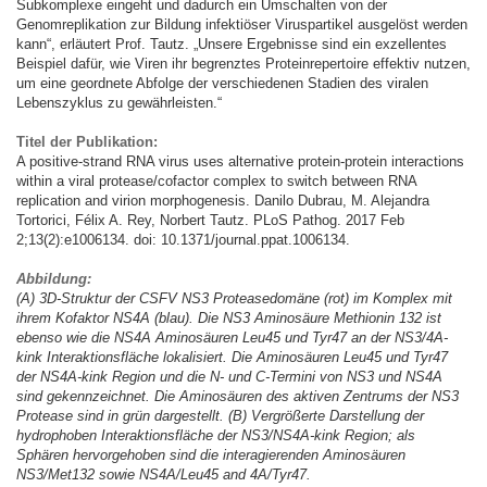
Subkomplexe eingeht und dadurch ein Umschalten von der
Genomreplikation zur Bildung infektiöser Viruspartikel ausgelöst werden
kann“, erläutert Prof. Tautz. „Unsere Ergebnisse sind ein exzellentes
Beispiel dafür, wie Viren ihr begrenztes Proteinrepertoire effektiv nutzen,
um eine geordnete Abfolge der verschiedenen Stadien des viralen
Lebenszyklus zu gewährleisten.“
Titel der Publikation:
A positive-strand RNA virus uses alternative protein-protein interactions
within a viral protease/cofactor complex to switch between RNA
replication and virion morphogenesis. Danilo Dubrau, M. Alejandra
Tortorici, Félix A. Rey, Norbert Tautz. PLoS Pathog. 2017 Feb
2;13(2):e1006134. doi: 10.1371/journal.ppat.1006134.
Abbildung:
(A) 3D-Struktur der CSFV NS3 Proteasedomäne (rot) im Komplex mit
ihrem Kofaktor NS4A (blau). Die NS3 Aminosäure Methionin 132 ist
ebenso wie die NS4A Aminosäuren Leu45 und Tyr47 an der NS3/4A-
kink Interaktionsfläche lokalisiert. Die Aminosäuren Leu45 und Tyr47
der NS4A-kink Region und die N- und C-Termini von NS3 und NS4A
sind gekennzeichnet. Die Aminosäuren des aktiven Zentrums der NS3
Protease sind in grün dargestellt. (B) Vergrößerte Darstellung der
hydrophoben Interaktionsfläche der NS3/NS4A-kink Region; als
Sphären hervorgehoben sind die interagierenden Aminosäuren
NS3/Met132 sowie NS4A/Leu45 and 4A/Tyr47.