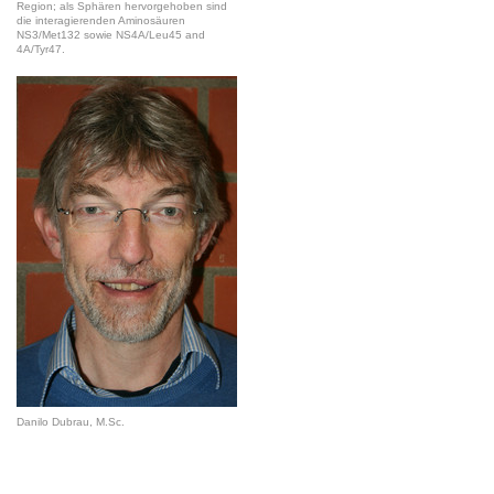
Region; als Sphären hervorgehoben sind
die interagierenden Aminosäuren
NS3/Met132 sowie NS4A/Leu45 and
4A/Tyr47.
Danilo Dubrau, M.Sc.