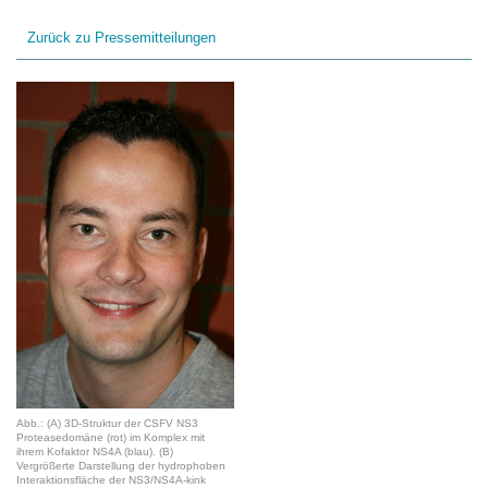
Zurück zu Pressemitteilungen
Abb.: (A) 3D-Struktur der CSFV NS3
Proteasedomäne (rot) im Komplex mit
ihrem Kofaktor NS4A (blau). (B)
Vergrößerte Darstellung der hydrophoben
Interaktionsfläche der NS3/NS4A-kink