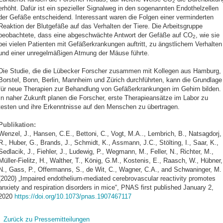
2
erhöht. Dafür ist ein spezieller Signalweg in den sogenannten Endothelzellen
der Gefäße entscheidend. Interessant waren die Folgen einer verminderten
Reaktion der Blutgefäße auf das Verhalten der Tiere. Die Arbeitsgruppe
beobachtete, dass eine abgeschwächte Antwort der Gefäße auf CO
, wie sie
2
bei vielen Patienten mit Gefäßerkrankungen auftritt, zu ängstlichem Verhalten
und einer unregelmäßigen Atmung der Mäuse führte.
Die Studie, die die Lübecker Forscher zusammen mit Kollegen aus Hamburg,
Borstel, Bonn, Berlin, Mannheim und Zürich durchführten, kann die Grundlage
für neue Therapien zur Behandlung von Gefäßerkrankungen im Gehirn bilden.
In naher Zukunft planen die Forscher, erste Therapieansätze im Labor zu
testen und ihre Erkenntnisse auf den Menschen zu übertragen.
Publikation:
Wenzel, J., Hansen, C.E., Bettoni, C., Vogt, M.A.., Lembrich, B., Natsagdorj,
R., Huber, G., Brands, J., Schmidt, K., Assmann, J.C., Stölting, I., Saar, K.,
Sedlacik, J., Fiehler, J., Ludewig, P., Wegmann, M., Feller, N., Richter, M.,
Müller-Fielitz, H., Walther, T., König, G.M., Kostenis, E., Raasch, W., Hübner,
N., Gass, P., Offermanns, S., de Wit, C., Wagner, C.A., and Schwaninger, M.
(2020) „Impaired endothelium-mediated cerebrovascular reactivity promotes
anxiety and respiration disorders in mice“, PNAS first published January 2,
2020
https://doi.org/10.1073/pnas.1907467117
Zurück zu Pressemitteilungen