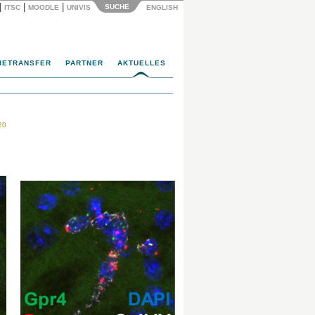
|
|
|
SUCHE
ITSC
MOODLE
UNIVIS
ENGLISH
IETRANSFER
PARTNER
AKTUELLES
20