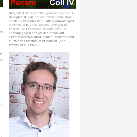
Dargestellt ist die mRNA-Expression eines pH-
Rezeptors (Gpr4), der eine wesentliche Rolle
bei der CO2-induzierten Blutflussantwort spielt,
in einem Gefäß des Gehirns (Collagen IV-
positiv). Die Expression ist durch eine Co-
on
Färbung gegen den Marker Pecam auf
Endothelzellen zurückzuführen. Zellkerne sind
durch den Farbstoff DAPI markiert. (Abb.:
Wenzel et al. / PNAS)
t
zu
t
g