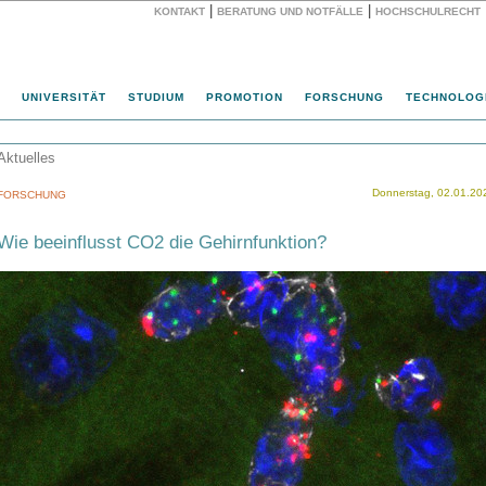
|
|
KONTAKT
BERATUNG UND NOTFÄLLE
HOCHSCHULRECHT
Website
UNIVERSITÄT
STUDIUM
PROMOTION
FORSCHUNG
TECHNOLOG
Aktuelles
Donnerstag, 02.01.20
FORSCHUNG
Wie beeinflusst CO2 die Gehirnfunktion?