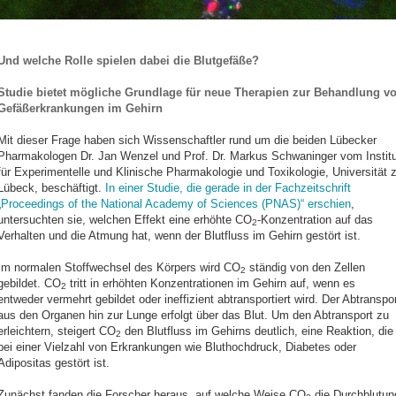
Und welche Rolle spielen dabei die Blutgefäße?
Studie bietet mögliche Grundlage für neue Therapien zur Behandlung v
Gefäßerkrankungen im Gehirn
Mit dieser Frage haben sich Wissenschaftler rund um die beiden Lübecker
Pharmakologen Dr. Jan Wenzel und Prof. Dr. Markus Schwaninger vom Institu
für Experimentelle und Klinische Pharmakologie und Toxikologie, Universität 
Lübeck, beschäftigt.
In einer Studie, die gerade in der Fachzeitschrift
„Proceedings of the National Academy of Sciences (PNAS)“ erschien
,
untersuchten sie, welchen Effekt eine erhöhte CO
-Konzentration auf das
2
Verhalten und die Atmung hat, wenn der Blutfluss im Gehirn gestört ist.
Im normalen Stoffwechsel des Körpers wird CO
ständig von den Zellen
2
gebildet. CO
tritt in erhöhten Konzentrationen im Gehirn auf, wenn es
2
entweder vermehrt gebildet oder ineffizient abtransportiert wird. Der Abtranspor
aus den Organen hin zur Lunge erfolgt über das Blut. Um den Abtransport zu
erleichtern, steigert CO
den Blutfluss im Gehirns deutlich, eine Reaktion, die
2
bei einer Vielzahl von Erkrankungen wie Bluthochdruck, Diabetes oder
Adipositas gestört ist.
Zunächst fanden die Forscher heraus, auf welche Weise CO
die Durchblutun