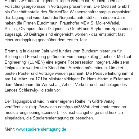
An den zwei darauf folgenden Tagen werden die Studierenden die
Forschungsergebnisse in Vorträgen präsentieren. Die Medisert GmbH
als Geschäftsstelle des BioMedTec Wissenschaftscampus organisiert
die Tagung und wird durch die Norgenta unterstützt. In diesem Jahr
haben die Firmen Euroimmun, Fraunhofer MEVIS, Möller-Wedel,
Philips, Olympus, Jung Diagnostics GmbH und Stryker ein Sponsoring
zugesagt. 58 Beiträge sind eingereicht worden - das entspricht fast
einer Verdopplung gegenüber dem ersten Jahr.
Erstmalig in diesem Jahr wird für das vom Bundesministerium für
Bildung und Forschung geförderte Forschungskolleg „Luebeck Medical
Engineering“ (LUMEN) eine eigene Postersession integriert. Alle zehn
Teilprojekte werden den Stand ihrer Arbeiten präsentieren. Die drei
besten Poster und Vorträge werden prämiert. Die Preisverleihung nimmt
am 14. März um 17 Uhr Ministerialdirigent Dr. Hans-Hartmut Euler aus
dem Ministerium für Wirtschaft, Arbeit, Verkehr und Technologie des
Landes Schleswig-Holstein vor.
Der Tagungsband wird in einer eigenen Reihe im GRIN-Verlag
veröffentlicht (http://www.grin.com/group/383/student-conference-on-
medical-engineering-science ). Hochschulangehörige sind herzlich
eingeladen, die Studierendentagung zu besuchen.
Mehr:
www.studierendentagung.de