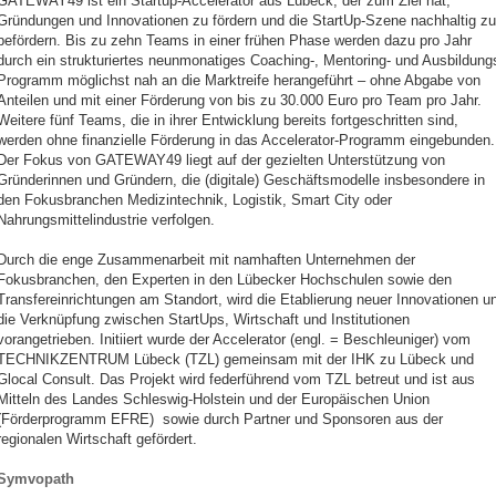
GATEWAY49 ist ein Startup-Accelerator aus Lübeck, der zum Ziel hat,
Gründungen und Innovationen zu fördern und die StartUp-Szene nachhaltig zu
befördern. Bis zu zehn Teams in einer frühen Phase werden dazu pro Jahr
durch ein strukturiertes neunmonatiges Coaching-, Mentoring- und Ausbildung
Programm möglichst nah an die Marktreife herangeführt – ohne Abgabe von
Anteilen und mit einer Förderung von bis zu 30.000 Euro pro Team pro Jahr.
Weitere fünf Teams, die in ihrer Entwicklung bereits fortgeschritten sind,
werden ohne finanzielle Förderung in das Accelerator-Programm eingebunden.
Der Fokus von GATEWAY49 liegt auf der gezielten Unterstützung von
Gründerinnen und Gründern, die (digitale) Geschäftsmodelle insbesondere in
den Fokusbranchen Medizintechnik, Logistik, Smart City oder
Nahrungsmittelindustrie verfolgen.
Durch die enge Zusammenarbeit mit namhaften Unternehmen der
Fokusbranchen, den Experten in den Lübecker Hochschulen sowie den
Transfereinrichtungen am Standort, wird die Etablierung neuer Innovationen u
die Verknüpfung zwischen StartUps, Wirtschaft und Institutionen
vorangetrieben. Initiiert wurde der Accelerator (engl. = Beschleuniger) vom
TECHNIKZENTRUM Lübeck (TZL) gemeinsam mit der IHK zu Lübeck und
Glocal Consult. Das Projekt wird federführend vom TZL betreut und ist aus
Mitteln des Landes Schleswig-Holstein und der Europäischen Union
(Förderprogramm EFRE) sowie durch Partner und Sponsoren aus der
regionalen Wirtschaft gefördert.
Symvopath