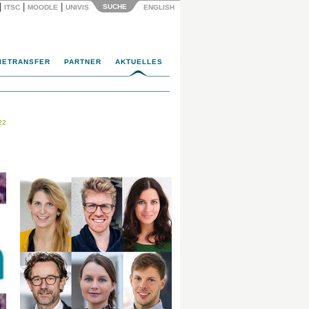
|
|
|
SUCHE
ITSC
MOODLE
UNIVIS
ENGLISH
IETRANSFER
PARTNER
AKTUELLES
22