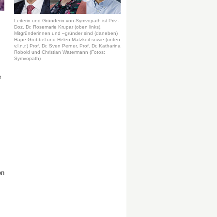
Leiterin und Gründerin von Symvopath ist Priv.-
Doz. Dr. Rosemarie Krupar (oben links).
Mitgründerinnen und –gründer sind (daneben)
Hape Grobbel und Helen Matzkeit sowie (unten
v.l.n.r.) Prof. Dr. Sven Perner, Prof. Dr. Katharina
Robold und Christian Watermann (Fotos:
Symvopath)
e
on