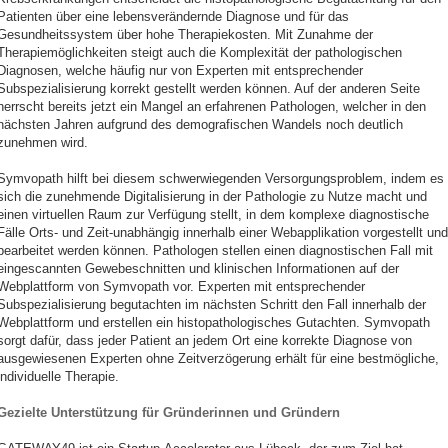
Patienten über eine lebensverändernde Diagnose und für das
Gesundheitssystem über hohe Therapiekosten. Mit Zunahme der
Therapiemöglichkeiten steigt auch die Komplexität der pathologischen
Diagnosen, welche häufig nur von Experten mit entsprechender
Subspezialisierung korrekt gestellt werden können. Auf der anderen Seite
herrscht bereits jetzt ein Mangel an erfahrenen Pathologen, welcher in den
nächsten Jahren aufgrund des demografischen Wandels noch deutlich
zunehmen wird.
Symvopath hilft bei diesem schwerwiegenden Versorgungsproblem, indem es
sich die zunehmende Digitalisierung in der Pathologie zu Nutze macht und
einen virtuellen Raum zur Verfügung stellt, in dem komplexe diagnostische
Fälle Orts- und Zeit-unabhängig innerhalb einer Webapplikation vorgestellt und
bearbeitet werden können. Pathologen stellen einen diagnostischen Fall mit
eingescannten Gewebeschnitten und klinischen Informationen auf der
Webplattform von Symvopath vor. Experten mit entsprechender
Subspezialisierung begutachten im nächsten Schritt den Fall innerhalb der
Webplattform und erstellen ein histopathologisches Gutachten. Symvopath
sorgt dafür, dass jeder Patient an jedem Ort eine korrekte Diagnose von
ausgewiesenen Experten ohne Zeitverzögerung erhält für eine bestmögliche,
individuelle Therapie.
Gezielte Unterstützung für Gründerinnen und Gründern