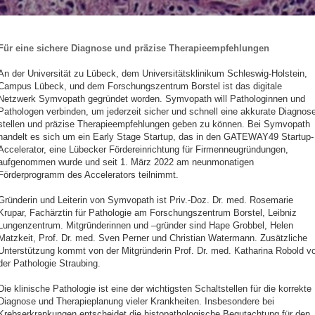
Für eine sichere Diagnose und präzise Therapieempfehlungen
An der Universität zu Lübeck, dem Universitätsklinikum Schleswig-Holstein,
Campus Lübeck, und dem Forschungszentrum Borstel ist das digitale
Netzwerk Symvopath gegründet worden. Symvopath will Pathologinnen und
Pathologen verbinden, um jederzeit sicher und schnell eine akkurate Diagnos
stellen und präzise Therapieempfehlungen geben zu können. Bei Symvopath
handelt es sich um ein Early Stage Startup, das in den GATEWAY49 Startup-
Accelerator, eine Lübecker Fördereinrichtung für Firmenneugründungen,
aufgenommen wurde und seit 1. März 2022 am neunmonatigen
Förderprogramm des Accelerators teilnimmt.
Gründerin und Leiterin von Symvopath ist Priv.-Doz. Dr. med. Rosemarie
Krupar, Fachärztin für Pathologie am Forschungszentrum Borstel, Leibniz
Lungenzentrum. Mitgründerinnen und –gründer sind Hape Grobbel, Helen
Matzkeit, Prof. Dr. med. Sven Perner und Christian Watermann. Zusätzliche
Unterstützung kommt von der Mitgründerin Prof. Dr. med. Katharina Robold v
der Pathologie Straubing.
Die klinische Pathologie ist eine der wichtigsten Schaltstellen für die korrekte
Diagnose und Therapieplanung vieler Krankheiten. Insbesondere bei
Krebserkrankungen entscheidet die histopathologische Begutachtung für den