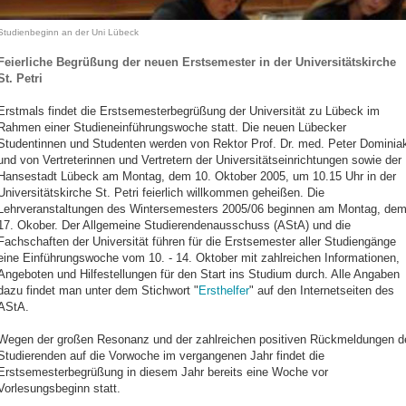
Studienbeginn an der Uni Lübeck
Feierliche Begrüßung der neuen Erstsemester in der Universitätskirche
St. Petri
Erstmals findet die Erstsemesterbegrüßung der Universität zu Lübeck im
Rahmen einer Studieneinführungswoche statt. Die neuen Lübecker
Studentinnen und Studenten werden von Rektor Prof. Dr. med. Peter Dominia
und von Vertreterinnen und Vertretern der Universitätseinrichtungen sowie der
Hansestadt Lübeck am Montag, dem 10. Oktober 2005, um 10.15 Uhr in der
Universitätskirche St. Petri feierlich willkommen geheißen.
Die
Lehrveranstaltungen des Wintersemesters 2005/06 beginnen am Montag, de
17. Okober. Der Allgemeine Studierendenausschuss (AStA) und die
Fachschaften der Universität führen für die Erstsemester aller Studiengänge
eine Einführungswoche vom 10. - 14. Oktober mit zahlreichen Informationen,
Angeboten und Hilfestellungen für den Start ins Studium durch. Alle Angaben
dazu findet man unter dem Stichwort "
Ersthelfer
" auf den Internetseiten des
AStA.
Wegen der großen Resonanz und der zahlreichen positiven Rückmeldungen d
Studierenden auf die Vorwoche im vergangenen Jahr findet die
Erstsemesterbegrüßung in diesem Jahr bereits eine Woche vor
Vorlesungsbeginn statt.