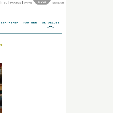
|
|
|
SUCHE
ITSC
MOODLE
UNIVIS
ENGLISH
IETRANSFER
PARTNER
AKTUELLES
05