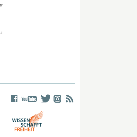
er
al