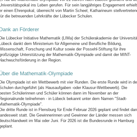
Universitätspokal ins Leben gerufen. Für sein langjähriges Engagement erhielt
er einen Ehrenpokal, überreicht von Martin Scheel, Katharineum stellvertreten
für die betreuenden Lehrkräfte der Lübecker Schulen.
Dank an Förderer
Die Lübecker Initiative Mathematik (LIMa) der Schülerakademie der Universitä
Lübeck dankt dem Ministerium für Allgemeine und Berufliche Bildung,
Wissenschaft, Forschung und Kultur sowie der Possehl-Stiftung für ihre
großzügige Unterstützung der Mathematik-Olympiade und damit der MINT-
Nachwuchsförderung in der Region.
Über die Mathematik-Olympiade
Die Olympiade ist ein Wettbewerb mit vier Runden. Die erste Runde wird in d
Schulen durchgeführt (als Hausaufgaben -oder Klausur-Wettbewerb). Die
besten Schülerinnen und Schüler können dann im November an der
Regionalrunde teilnehmen - in Lübeck bekannt unter dem Namen "Stadt-
Mathematik-Olympiade".
Die dritte Runde ist in Flensburg für Ende Februar 2026 geplant und findet da
landesweit statt. Die Gewinnerinnen und Gewinner der Länder messen sich
deutschlandweit im Mai oder Juni. Für 2026 ist die Bundesrunde in Hamburg
geplant.