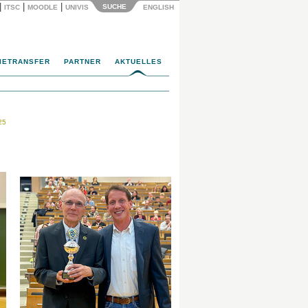
|
|
|
SUCHE
ITSC
MOODLE
UNIVIS
ENGLISH
IETRANSFER
PARTNER
AKTUELLES
25