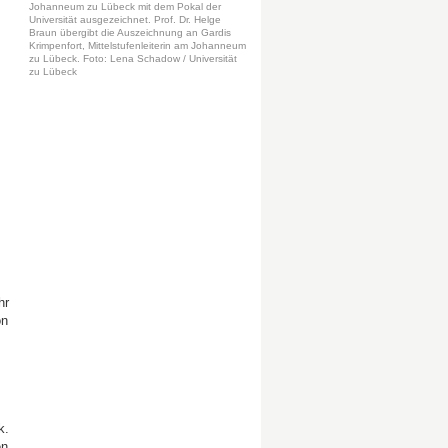
Johanneum zu Lübeck mit dem Pokal der
Universität ausgezeichnet. Prof. Dr. Helge
Braun übergibt die Auszeichnung an Gardis
Krimpenfort, Mittelstufenleiterin am Johanneum
zu Lübeck. Foto: Lena Schadow / Universität
zu Lübeck
hr
on
k.
en