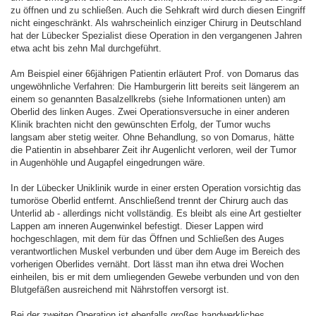
zu öffnen und zu schließen. Auch die Sehkraft wird durch diesen Eingriff
nicht eingeschränkt. Als wahrscheinlich einziger Chirurg in Deutschland
hat der Lübecker Spezialist diese Operation in den vergangenen Jahren
etwa acht bis zehn Mal durchgeführt.
Am Beispiel einer 66jährigen Patientin erläutert Prof. von Domarus das
ungewöhnliche Verfahren: Die Hamburgerin litt bereits seit längerem an
einem so genannten Basalzellkrebs (siehe Informationen unten) am
Oberlid des linken Auges. Zwei Operationsversuche in einer anderen
Klinik brachten nicht den gewünschten Erfolg, der Tumor wuchs
langsam aber stetig weiter. Ohne Behandlung, so von Domarus, hätte
die Patientin in absehbarer Zeit ihr Augenlicht verloren, weil der Tumor
in Augenhöhle und Augapfel eingedrungen wäre.
In der Lübecker Uniklinik wurde in einer ersten Operation vorsichtig das
tumoröse Oberlid entfernt. Anschließend trennt der Chirurg auch das
Unterlid ab - allerdings nicht vollständig. Es bleibt als eine Art gestielter
Lappen am inneren Augenwinkel befestigt. Dieser Lappen wird
hochgeschlagen, mit dem für das Öffnen und Schließen des Auges
verantwortlichen Muskel verbunden und über dem Auge im Bereich des
vorherigen Oberlides vernäht. Dort lässt man ihn etwa drei Wochen
einheilen, bis er mit dem umliegenden Gewebe verbunden und von den
Blutgefäßen ausreichend mit Nährstoffen versorgt ist.
Bei der zweiten Operation ist ebenfalls großes handwerkliches