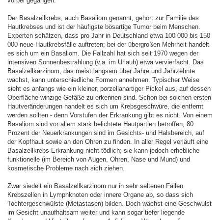
vorbei gegangen.
Der Basalzellkrebs, auch Basaliom genannt, gehört zur Familie des
Hautkrebses und ist der häufigste bösartige Tumor beim Menschen.
Experten schätzen, dass pro Jahr in Deutschland etwa 100 000 bis 150
000 neue Hautkrebsfälle auftreten; bei der übergroßen Mehrheit handelt
es sich um ein Basaliom. Die Fallzahl hat sich seit 1970 wegen der
intensiven Sonnenbestrahlung (v.a. im Urlaub) etwa vervierfacht. Das
Basalzellkarzinom, das meist langsam über Jahre und Jahrzehnte
wächst, kann unterschiedliche Formen annehmen. Typischer Weise
sieht es anfangs wie ein kleiner, porzellanartiger Pickel aus, auf dessen
Oberfläche winzige Gefäße zu erkennen sind. Schon bei solchen ersten
Hautveränderungen handelt es sich um Krebsgeschwüre, die entfernt
werden sollten - denn Vorstufen der Erkrankung gibt es nicht. Von einem
Basaliom sind vor allem stark belichtete Hautpartien betroffen; 80
Prozent der Neuerkrankungen sind im Gesichts- und Halsbereich, auf
der Kopfhaut sowie an den Ohren zu finden. In aller Regel verläuft eine
Basalzellkrebs-Erkrankung nicht tödlich; sie kann jedoch erhebliche
funktionelle (im Bereich von Augen, Ohren, Nase und Mund) und
kosmetische Probleme nach sich ziehen.
Zwar siedelt ein Basalzellkarzinom nur in sehr seltenen Fällen
Krebszellen in Lymphknoten oder innere Organe ab, so dass sich
Tochtergeschwülste (Metastasen) bilden. Doch wächst eine Geschwulst
im Gesicht unaufhaltsam weiter und kann sogar tiefer liegende