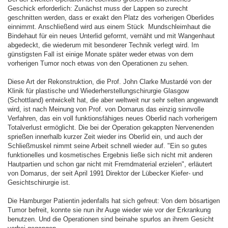
Geschick erforderlich: Zunächst muss der Lappen so zurecht
geschnitten werden, dass er exakt den Platz des vorherigen Oberlides
einnimmt. Anschließend wird aus einem Stück Mundschleimhaut die
Bindehaut für ein neues Unterlid geformt, vernäht und mit Wangenhaut
abgedeckt, die wiederum mit besonderer Technik verlegt wird. Im
günstigsten Fall ist einige Monate später weder etwas von dem
vorherigen Tumor noch etwas von den Operationen zu sehen.
Diese Art der Rekonstruktion, die Prof. John Clarke Mustardé von der
Klinik für plastische und Wiederherstellungschirurgie Glasgow
(Schottland) entwickelt hat, die aber weltweit nur sehr selten angewandt
wird, ist nach Meinung von Prof. von Domarus das einzig sinnvolle
Verfahren, das ein voll funktionsfähiges neues Oberlid nach vorherigem
Totalverlust ermöglicht. Die bei der Operation gekappten Nervenenden
sprießen innerhalb kurzer Zeit wieder ins Oberlid ein, und auch der
Schließmuskel nimmt seine Arbeit schnell wieder auf. "Ein so gutes
funktionelles und kosmetisches Ergebnis ließe sich nicht mit anderen
Hautpartien und schon gar nicht mit Fremdmaterial erzielen", erläutert
von Domarus, der seit April 1991 Direktor der Lübecker Kiefer- und
Gesichtschirurgie ist.
Die Hamburger Patientin jedenfalls hat sich gefreut: Von dem bösartigen
Tumor befreit, konnte sie nun ihr Auge wieder wie vor der Erkrankung
benutzen. Und die Operationen sind beinahe spurlos an ihrem Gesicht