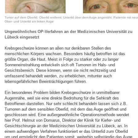
Tumor auf dem Oberlid; Oberlid entfernt; Unterlid über dem Auge angenäht; Patientin mit ne
Ober- und Unterlid am linken Auge
Ungewöhnliches OP-Verfahren an der Medizinischen Universität zu
Lübeck eingesetzt
Krebsgeschwüre können an allen nur denkbaren Stellen des
menschlichen Körpers wachsen. Besonders häufig betroffen ist das
größte Organ, die Haut. Meist in Folge zu starker oder zu langer
Sonneneinstrahlung entwickeln sich oft Tumoren im Hals- und
Gesichtsbereich. Diese können, wenn sie nicht rechtzeitig und
umfassend behandelt werden, zu erheblichen, mitunter auch
lebensgefährlichen Beeinträchtigungen führen.
Ein besonderes Problem bilden Krebsgeschwüre in unmittelbarer
Augennähe, weil sie eine direkte Bedrohung für die Sehkraft des
Betroffenen darstellen. Nur sehr schlecht behandeln lassen sich z.B.
Tumoren auf dem sensiblen Oberlid, mit dem das Auge geöffnet und
geschlossen wird. Eine außergewöhnliche Operationsmethode wendet
hier Prof. Helmut von Domarus, Direktor der Klinik für Kiefer- und
Gesichtschirurgie an der Medizinischen Universität zu Lübeck, an. In
einem aufwendigen Verfahren funktioniert er das Unterlid zum Oberlid
um und ermöglicht den Patienten somit, weiterhin selbständig das Auge