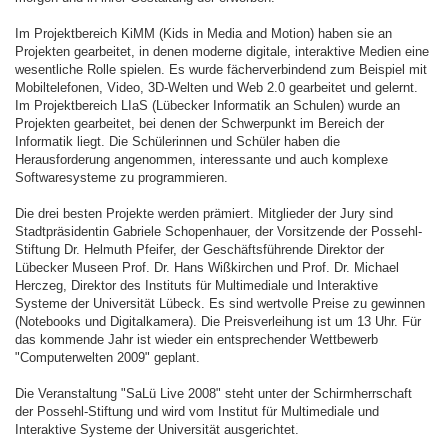
Im Projektbereich KiMM (Kids in Media and Motion) haben sie an
Projekten gearbeitet, in denen moderne digitale, interaktive Medien eine
wesentliche Rolle spielen. Es wurde fächerverbindend zum Beispiel mit
Mobiltelefonen, Video, 3D-Welten und Web 2.0 gearbeitet und gelernt.
Im Projektbereich LIaS (Lübecker Informatik an Schulen) wurde an
Projekten gearbeitet, bei denen der Schwerpunkt im Bereich der
Informatik liegt. Die Schülerinnen und Schüler haben die
Herausforderung angenommen, interessante und auch komplexe
Softwaresysteme zu programmieren.
Die drei besten Projekte werden prämiert. Mitglieder der Jury sind
Stadtpräsidentin Gabriele Schopenhauer, der Vorsitzende der Possehl-
Stiftung Dr. Helmuth Pfeifer, der Geschäftsführende Direktor der
Lübecker Museen Prof. Dr. Hans Wißkirchen und Prof. Dr. Michael
Herczeg, Direktor des Instituts für Multimediale und Interaktive
Systeme der Universität Lübeck. Es sind wertvolle Preise zu gewinnen
(Notebooks und Digitalkamera). Die Preisverleihung ist um 13 Uhr. Für
das kommende Jahr ist wieder ein entsprechender Wettbewerb
"Computerwelten 2009" geplant.
Die Veranstaltung "SaLü Live 2008" steht unter der Schirmherrschaft
der Possehl-Stiftung und wird vom Institut für Multimediale und
Interaktive Systeme der Universität ausgerichtet.