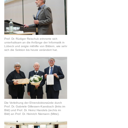
Prof. Dr. Rüdiger Reischuk erinnerte sich
unterhaltsam an die Anfänge der Informatik in
Lübeck und zeigte mithilfe von Bildern, wie sehr
sich die Sektion bis heute verändert hat.
Die Verleihung der Ehrendoktorwürde durch
Prof. Dr. Gabriele Gillessen-Kaesbach (links im
Bild) und Prof. Dr. Heinz Handels (rechts im
Bild) an Prof. Dr. Heinrich Niemann (Mitte).