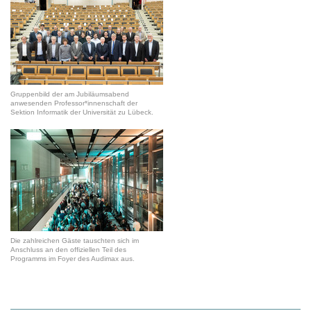
Gruppenbild der am Jubiläumsabend
anwesenden Professor*innenschaft der
Sektion Informatik der Universität zu Lübeck.
Die zahlreichen Gäste tauschten sich im
Anschluss an den offiziellen Teil des
Programms im Foyer des Audimax aus.