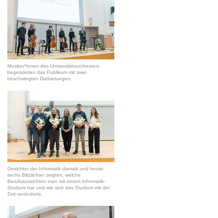
Musiker*innen des Universitätsorchesters
begeisterten das Publikum mit zwei
beschwingten Darbietungen.
Gesichter der Informatik damals und heute:
sechs Blitzlichter zeigten, welche
Berufsaussichten man mit einem Informatik-
Studium hat und wie sich das Studium mit der
Zeit veränderte.