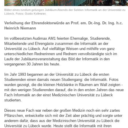
Bilder eines rundum gelungen Jubiläum-Abends der Sektion Informatik an der Universität zu
Lübeck. Fotos: Guido Kollmeier.
Verleihung der Ehrendoktorwürde an Prof. em. Dr.-Ing. Dr. Ing. h.c.
Heinrich Niemann
Im vollbesetzten Audimax AM1 feierten Ehemalige, Studierende,
Mitarbeitende und Ehrengäste zusammen die Informatik an der
Universität zu Lübeck. Auf vielfältige Weisen und mithilfe von ganz
unterschiedlichen Rednerinnen und Rednern vervollständigte sich im
Laufe der Jubiläumsveranstaltung das Bild der Informatik in den
vergangenen 30 Jahren bis heute.
Im Jahr 1993 begannen an der Universität zu Lübeck die ersten
Studierenden einen damals neuen Studiengang: die Informatik. Fotos
wurden gezeigt, die die kleinen Holzbänke in Räumen am Wall zeigten -
mit den wenigen Studierenden darauf, die in den ersten Jahren das neue
Fach Informatik an der einst Medizinischen Universität zu Lübeck
studierten.
Dieses neue Fach war neben der großen Medizin noch ein sehr zartes
Pflänzchen, entwickelte sich mit der Zeit aber prächtig und sorgte unter
anderem dafür, dass aus der Medizinischen Universität zu Lübeck die
Universität zu Lübeck wurde. Heute stellt die Informatik mit ihren