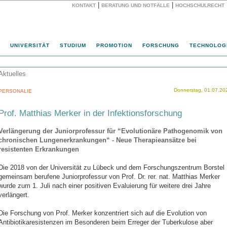
|
|
KONTAKT
BERATUNG UND NOTFÄLLE
HOCHSCHULRECHT
Website
UNIVERSITÄT
STUDIUM
PROMOTION
FORSCHUNG
TECHNOLOG
Aktuelles
Donnerstag, 01.07.20
PERSONALIE
Prof. Matthias Merker in der Infektionsforschung
Verlängerung der Juniorprofessur für “Evolutionäre Pathogenomik von
chronischen Lungenerkrankungen“ - Neue Therapieansätze bei
resistenten Erkrankungen
Die 2018 von der Universität zu Lübeck und dem Forschungszentrum Borstel
gemeinsam berufene Juniorprofessur von Prof. Dr. rer. nat. Matthias Merker
wurde zum 1. Juli nach einer positiven Evaluierung für weitere drei Jahre
verlängert.
Die Forschung von Prof. Merker konzentriert sich auf die Evolution von
Antibiotikaresistenzen im Besonderen beim Erreger der Tuberkulose aber