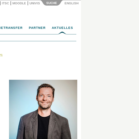
|
|
|
SUCHE
ITSC
MOODLE
UNIVIS
ENGLISH
IETRANSFER
PARTNER
AKTUELLES
21