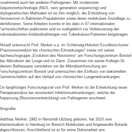
zunehmend auch bei anderen Pathogenen. Mit modernster
Sequenziertechnologie (NGS, next generation sequencing) und
phylogenetischen Methoden ist es ihm möglich, die Entstehung von
Resistenzen in Bakterien-Populationen sowie deren molekulare Grundlage zu
identifizieren. Seine Arbeiten konnte er bis dato in 57 internationalen
Fachzeitschriften publizieren und so maßgeblich zur Verbesserung der
individualisierten Antibiotikatherapie von Tuberkulose-Patienten beigetragen.
Aktuell untersucht Prof. Merker u.a. im Schleswig-Holstein Exzellenzcluster
„Präzisionsmedizin bei chronischen Erkrankungen“ sowie mit seiner
Nachwuchsgruppe „Evolution des Resistoms“ am Forschungszentrum Borstel
das Mikrobiom der Lunge und im Darm. Zusammen mit seiner Kollegin Dr.
Meriem Belheouane verstärken sie die Mikrobiomforschung am
Forschungszentrum Borstel und untersuchen den Einfluss von bakteriellen
Gemeinschaften auf den Verlauf von chronischen Lungenerkrankungen.
Ein langfristiges Forschungsziel von Prof. Merker ist die Entwicklung neuer
Therapieansätze bei resistenten Infektionserkrankungen, welche die
Anpassung (Resistenzentwicklung) von Pathogenen erschwert.
Biografie
Matthias Merker, 1982 in Henstedt-Ulzburg geboren, hat 2010 sein
Masterstudium in Hamburg im Bereich Molekulare und Angewandte Botanik
abgeschlossen. Anschließend ist er für seine Doktorarbeit ans