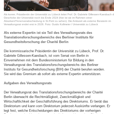
Als komm. Präsidentin der Universität zu Lübeck leitet Prof. Dr. Gabriele Gillessen-Kaesbach d
Geschicke der Universität noch bis Ende 2024 (hier ist sie im Rahmen einer
Absolvent*innenverabschiedung in St.Petri zu sehen). Die Amtszeit als externe Beraterin im
Verwaltungsrat endet erst in 2026. Foto: Guido Kollmeier / Universität zu Lübeck
Als externe Expertin ist sie Teil des Verwaltungsrats des
Translationsforschungsbereichs des Berliner Instituts für
Gesundheitsforschung der Charité Berlin
Die kommissarische Präsidentin der Universität zu Lübeck, Prof. Dr.
Gabriele Gillessen-Kaesbach, ist vom Senat von Berlin in
Einvernehmen mit dem Bundesministerium für Bildung in den
Verwaltungsrat des Translationsforschungsbereichs des Berliner
Instituts für Gesundheitsforschung (BIH) der Charité berufen worden.
Sie wird das Gremium ab sofort als externe Expertin unterstützen.
Aufgaben des Verwaltungsrats
Der Verwaltungsrat des Translationsforschungsbereichs der Charité
Berlin überwacht die Rechtmäßigkeit, Zweckmäßigkeit und
Wirtschaftlichkeit der Geschäftsführung des Direktoriums. Er berät das
Direktorium und kann vom Direktorium jederzeit Auskünfte verlangen. Er
legt fest, welche Entscheidungen des Direktoriums der vorherigen