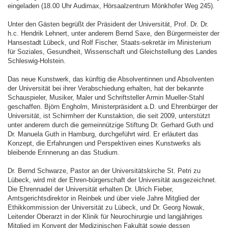
eingeladen (18.00 Uhr Audimax, Hörsaalzentrum Mönkhofer Weg 245).
Unter den Gästen begrüßt der Präsident der Universität, Prof. Dr. Dr.
h.c. Hendrik Lehnert, unter anderem Bernd Saxe, den Bürgermeister der
Hansestadt Lübeck, und Rolf Fischer, Staats-sekretär im Ministerium
für Soziales, Gesundheit, Wissenschaft und Gleichstellung des Landes
Schleswig-Holstein.
Das neue Kunstwerk, das künftig die Absolventinnen und Absolventen
der Universität bei ihrer Verabschiedung erhalten, hat der bekannte
Schauspieler, Musiker, Maler und Schriftsteller Armin Mueller-Stahl
geschaffen. Björn Engholm, Ministerpräsident a.D. und Ehrenbürger der
Universität, ist Schirmherr der Kunstaktion, die seit 2009, unterstützt
unter anderem durch die gemeinnützige Stiftung Dr. Gerhard Guth und
Dr. Manuela Guth in Hamburg, durchgeführt wird. Er erläutert das
Konzept, die Erfahrungen und Perspektiven eines Kunstwerks als
bleibende Erinnerung an das Studium.
Dr. Bernd Schwarze, Pastor an der Universitätskirche St. Petri zu
Lübeck, wird mit der Ehren-bürgerschaft der Universität ausgezeichnet.
Die Ehrennadel der Universität erhalten Dr. Ulrich Fieber,
Amtsgerichtsdirektor in Reinbek und über viele Jahre Mitglied der
Ethikkommission der Universität zu Lübeck, und Dr. Georg Nowak,
Leitender Oberarzt in der Klinik für Neurochirurgie und langjähriges
Mitglied im Konvent der Medizinischen Fakultät sowie dessen