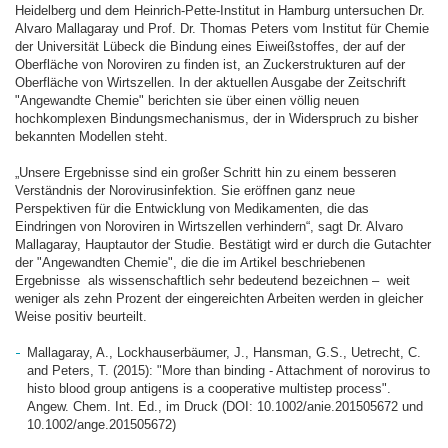
Heidelberg und dem Heinrich-Pette-Institut in Hamburg untersuchen Dr.
Alvaro Mallagaray und Prof. Dr. Thomas Peters vom Institut für Chemie
der Universität Lübeck die Bindung eines Eiweißstoffes, der auf der
Oberfläche von Noroviren zu finden ist, an Zuckerstrukturen auf der
Oberfläche von Wirtszellen. In der aktuellen Ausgabe der Zeitschrift
"Angewandte Chemie" berichten sie über einen völlig neuen
hochkomplexen Bindungsmechanismus, der in Widerspruch zu bisher
bekannten Modellen steht.
„Unsere Ergebnisse sind ein großer Schritt hin zu einem besseren
Verständnis der Norovirusinfektion. Sie eröffnen ganz neue
Perspektiven für die Entwicklung von Medikamenten, die das
Eindringen von Noroviren in Wirtszellen verhindern“, sagt Dr. Alvaro
Mallagaray, Hauptautor der Studie. Bestätigt wird er durch die Gutachter
der "Angewandten Chemie", die die im Artikel beschriebenen
Ergebnisse als wissenschaftlich sehr bedeutend bezeichnen – weit
weniger als zehn Prozent der eingereichten Arbeiten werden in gleicher
Weise positiv beurteilt.
Mallagaray, A., Lockhauserbäumer, J., Hansman, G.S., Uetrecht, C.
and Peters, T. (2015): "More than binding - Attachment of norovirus to
histo blood group antigens is a cooperative multistep process".
Angew. Chem. Int. Ed., im Druck (DOI: 10.1002/anie.201505672 und
10.1002/ange.201505672)