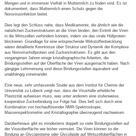
Mengen und in immenser Vielfalt in Muttermilch zu finden sind. Es ist
dokumentiert, dass Muttermilch einen Schutz gegen die
Norovirusinfektion bietet.
Dies legt den Schluss nahe, dass Medikamente, die ähnlich wie die
natürlichen Zuckerstrukturen an die Viren binden, den Eintritt der Viren
in die Wirtszellen verhindern können, indem sie das virale Hüllprotein
blockieren. Grundlage für eine entsprechende Wirkstoffentwicklung
wären detaillierte Kenntnisse über Struktur und Dynamik der Komplexe
aus Norovirushüllprotein und Zuckerstrukturen. Es gibt aus den
vergangenen Jahren einige kristallographische Arbeiten, die
Bindungsstellen auf der Oberfläche der Viren ausgemacht haben. Nach
gängiger Lehrmeinung sind diese Bindungsstellen äquivalent und
unabhängig voneinander.
Eine neue, sehr umfassende Studie aus dem Institut für Chemie der
Universität zu Lübeck zeigt nun, dass die Virushülle erhebliche
Plastizität aufweisen muss, was unter anderem eine stufenweise,
kooperative Zuckerbindung zur Folge hat. Dies ließ sich durch eine
Kombination von hochauflösender NMR-Spektroskopie,
Massenspektrometrie und Kristallographie überzeugend nachweisen.
Darüberhinaus gibt es mindestens doppelt so viele Bindungsstellen auf
der Virusoberfläche wie bisher vermutet. Die Viren können so die
Bindung an Glycoproteine oder Glycolipide auf Wirtszelloberflächen in