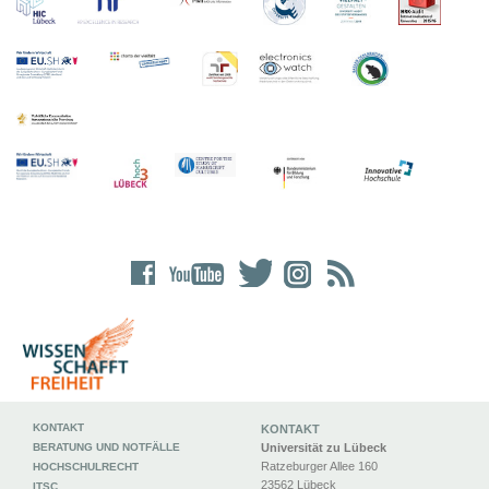
KONTAKT
KONTAKT
BERATUNG UND NOTFÄLLE
Universität zu Lübeck
Ratzeburger Allee 160
HOCHSCHULRECHT
23562 Lübeck
ITSC