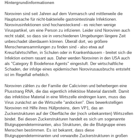
Hintergrundinformationen
Noroviren sind seit Jahren auf dem Vormarsch und mittlerweile die
Hauptursache für nicht-bakterielle gastrointestinale Infektionen.
Norovirusinfektionen sind hochansteckend - es reichen wenige
Viruspartikel, um eine Person zu infizieren. Leider sind Noroviren auch
recht stabil, so dass sie in verschiedenen Umgebungen längere Zeit
unbeschadet überdauern können. Überall dort, wo größere
Menschenansammlungen zu finden sind - also etwa auf
Kreuzfahrtschiffen, in Schulen oder in Krankenhäusern - breitet sich die
Infektion extrem rasant aus. Daher werden Noroviren in den USA auch
als "Category B Biodefense Agents" eingestuft. Der wirtschaftliche
Schaden, der infolge eines epidemischen Norovirusausbruchs entsteht
ist im Regelfall erheblich.
Noroviren zählen zu der Familie der Caliciviren und beherbergen eine
Plusstrang RNA, die das eigentlich infektiöse Material darstellt. Damit
das infektiöse Material in eine Wirtszelle eindringen kann, muss das
Virus zunächst an die Wirtszelle "andocken". Dies bewerkstelligen
Noroviren mit Hilfe ihres Hüllproteins, dem VP1, das an
Zuckerstrukturen auf der Oberfläche der (noch unbekannten) Wirtszellen
bindet. Bei diesen Zuckerstrukturen handelt es sich um sogenannte
Blutgruppendeterminanten, also Strukturen, die die Blutgruppe eines
Menschen bestimmen. Es ist bekannt, dass diese
Blutgruppendeterminanten und verwandte Zuckerstrukturen in großen