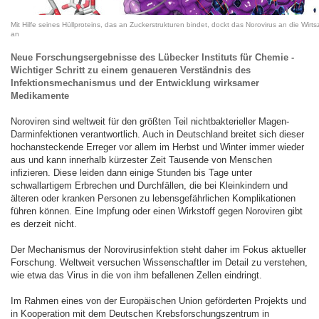
Mit Hilfe seines Hüllproteins, das an Zuckerstrukturen bindet, dockt das Norovirus an die Wirtsz
an
Neue Forschungsergebnisse des Lübecker Instituts für Chemie -
Wichtiger Schritt zu einem genaueren Verständnis des
Infektionsmechanismus und der Entwicklung wirksamer
Medikamente
Noroviren sind weltweit für den größten Teil nichtbakterieller Magen-
Darminfektionen verantwortlich. Auch in Deutschland breitet sich dieser
hochansteckende Erreger vor allem im Herbst und Winter immer wieder
aus und kann innerhalb kürzester Zeit Tausende von Menschen
infizieren. Diese leiden dann einige Stunden bis Tage unter
schwallartigem Erbrechen und Durchfällen, die bei Kleinkindern und
älteren oder kranken Personen zu lebensgefährlichen Komplikationen
führen können. Eine Impfung oder einen Wirkstoff gegen Noroviren gibt
es derzeit nicht.
Der Mechanismus der Norovirusinfektion steht daher im Fokus aktueller
Forschung. Weltweit versuchen Wissenschaftler im Detail zu verstehen,
wie etwa das Virus in die von ihm befallenen Zellen eindringt.
Im Rahmen eines von der Europäischen Union geförderten Projekts und
in Kooperation mit dem Deutschen Krebsforschungszentrum in