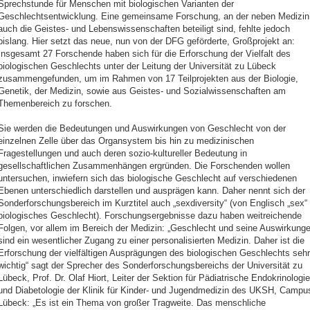
Sprechstunde für Menschen mit biologischen Varianten der
Geschlechtsentwicklung. Eine gemeinsame Forschung, an der neben Medizin
auch die Geistes- und Lebenswissenschaften beteiligt sind, fehlte jedoch
bislang. Hier setzt das neue, nun von der DFG geförderte, Großprojekt an:
Insgesamt 27 Forschende haben sich für die Erforschung der Vielfalt des
biologischen Geschlechts unter der Leitung der Universität zu Lübeck
zusammengefunden, um im Rahmen von 17 Teilprojekten aus der Biologie,
Genetik, der Medizin, sowie aus Geistes- und Sozialwissenschaften am
Themenbereich zu forschen.
Sie werden die Bedeutungen und Auswirkungen von Geschlecht von der
einzelnen Zelle über das Organsystem bis hin zu medizinischen
Fragestellungen und auch deren sozio-kultureller Bedeutung in
gesellschaftlichen Zusammenhängen ergründen. Die Forschenden wollen
untersuchen, inwiefern sich das biologische Geschlecht auf verschiedenen
Ebenen unterschiedlich darstellen und ausprägen kann. Daher nennt sich der
Sonderforschungsbereich im Kurztitel auch „sexdiversity“ (von Englisch „sex“
biologisches Geschlecht). Forschungsergebnisse dazu haben weitreichende
Folgen, vor allem im Bereich der Medizin: „Geschlecht und seine Auswirkung
sind ein wesentlicher Zugang zu einer personalisierten Medizin. Daher ist die
Erforschung der vielfältigen Ausprägungen des biologischen Geschlechts sehr
wichtig“ sagt der Sprecher des Sonderforschungsbereichs der Universität zu
Lübeck, Prof. Dr. Olaf Hiort, Leiter der Sektion für Pädiatrische Endokrinologie
und Diabetologie der Klinik für Kinder- und Jugendmedizin des UKSH, Campu
Lübeck: „Es ist ein Thema von großer Tragweite. Das menschliche