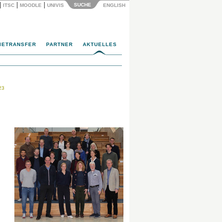
|
|
|
SUCHE
ITSC
MOODLE
UNIVIS
ENGLISH
IETRANSFER
PARTNER
AKTUELLES
23