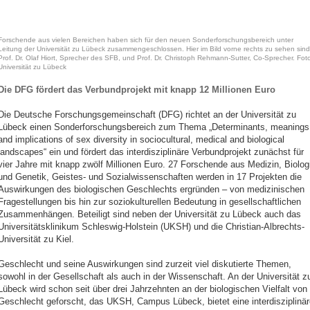
Forschende aus vielen Bereichen haben sich für den neuen Sonderforschungsbereich unter
Leitung der Universität zu Lübeck zusammengeschlossen. Hier im Bild vorne rechts zu sehen sind
Prof. Dr. Olaf Hiort, Sprecher des SFB, und Prof. Dr. Christoph Rehmann-Sutter, Co-Sprecher. Foto
Universität zu Lübeck
Die DFG fördert das Verbundprojekt mit knapp 12 Millionen Euro
Die Deutsche Forschungsgemeinschaft (DFG) richtet an der Universität zu
Lübeck einen Sonderforschungsbereich zum Thema „Determinants, meanings
and implications of sex diversity in sociocultural, medical and biological
landscapes“ ein und fördert das interdisziplinäre Verbundprojekt zunächst für
vier Jahre mit knapp zwölf Millionen Euro. 27 Forschende aus Medizin, Biolog
und Genetik, Geistes- und Sozialwissenschaften werden in 17 Projekten die
Auswirkungen des biologischen Geschlechts ergründen – von medizinischen
Fragestellungen bis hin zur soziokulturellen Bedeutung in gesellschaftlichen
Zusammenhängen. Beteiligt sind neben der Universität zu Lübeck auch das
Universitätsklinikum Schleswig-Holstein (UKSH) und die Christian-Albrechts-
Universität zu Kiel.
Geschlecht und seine Auswirkungen sind zurzeit viel diskutierte Themen,
sowohl in der Gesellschaft als auch in der Wissenschaft. An der Universität z
Lübeck wird schon seit über drei Jahrzehnten an der biologischen Vielfalt von
Geschlecht geforscht, das UKSH, Campus Lübeck, bietet eine interdisziplinär