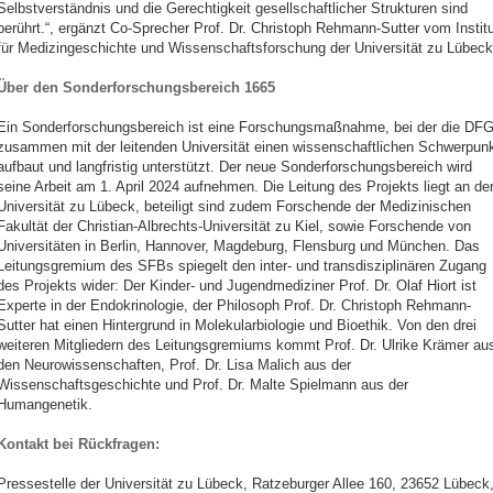
Selbstverständnis und die Gerechtigkeit gesellschaftlicher Strukturen sind
berührt.“, ergänzt Co-Sprecher Prof. Dr. Christoph Rehmann-Sutter vom Institu
für Medizingeschichte und Wissenschaftsforschung der Universität zu Lübeck
Über den Sonderforschungsbereich 1665
Ein Sonderforschungsbereich ist eine Forschungsmaßnahme, bei der die DF
zusammen mit der leitenden Universität einen wissenschaftlichen Schwerpun
aufbaut und langfristig unterstützt. Der neue Sonderforschungsbereich wird
seine Arbeit am 1. April 2024 aufnehmen. Die Leitung des Projekts liegt an de
Universität zu Lübeck, beteiligt sind zudem Forschende der Medizinischen
Fakultät der Christian-Albrechts-Universität zu Kiel, sowie Forschende von
Universitäten in Berlin, Hannover, Magdeburg, Flensburg und München. Das
Leitungsgremium des SFBs spiegelt den inter- und transdisziplinären Zugang
des Projekts wider: Der Kinder- und Jugendmediziner Prof. Dr. Olaf Hiort ist
Experte in der Endokrinologie, der Philosoph Prof. Dr. Christoph Rehmann-
Sutter hat einen Hintergrund in Molekularbiologie und Bioethik. Von den drei
weiteren Mitgliedern des Leitungsgremiums kommt Prof. Dr. Ulrike Krämer au
den Neurowissenschaften, Prof. Dr. Lisa Malich aus der
Wissenschaftsgeschichte und Prof. Dr. Malte Spielmann aus der
Humangenetik.
Kontakt bei Rückfragen:
Pressestelle der Universität zu Lübeck, Ratzeburger Allee 160, 23652 Lübeck