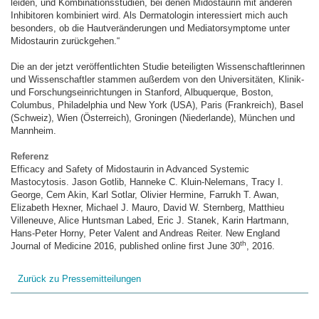
leiden, und Kombinationsstudien, bei denen Midostaurin mit anderen
Inhibitoren kombiniert wird. Als Dermatologin interessiert mich auch
besonders, ob die Hautveränderungen und Mediatorsymptome unter
Midostaurin zurückgehen.“
Die an der jetzt veröffentlichten Studie beteiligten Wissenschaftlerinnen
und Wissenschaftler stammen außerdem von den Universitäten, Klinik-
und Forschungseinrichtungen in Stanford, Albuquerque, Boston,
Columbus, Philadelphia und New York (USA), Paris (Frankreich), Basel
(Schweiz), Wien (Österreich), Groningen (Niederlande), München und
Mannheim.
Referenz
Efficacy and Safety of Midostaurin in Advanced Systemic
Mastocytosis. Jason Gotlib, Hanneke C. Kluin-Nelemans, Tracy I.
George, Cem Akin, Karl Sotlar, Olivier Hermine, Farrukh T. Awan,
Elizabeth Hexner, Michael J. Mauro, David W. Sternberg, Matthieu
Villeneuve, Alice Huntsman Labed, Eric J. Stanek, Karin Hartmann,
Hans-Peter Horny, Peter Valent and Andreas Reiter. New England
th
Journal of Medicine 2016, published online first June 30
, 2016.
Zurück zu Pressemitteilungen