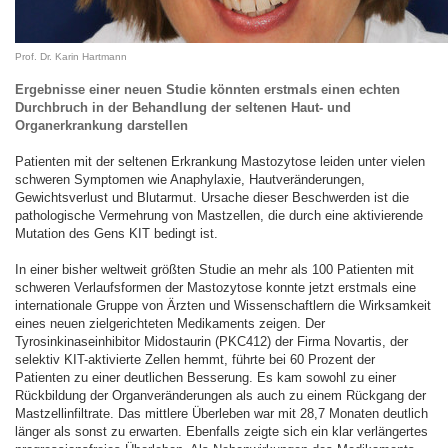
Prof. Dr. Karin Hartmann
Ergebnisse einer neuen Studie könnten erstmals einen echten
Durchbruch in der Behandlung der seltenen Haut- und
Organerkrankung darstellen
Patienten mit der seltenen Erkrankung Mastozytose leiden unter vielen
schweren Symptomen wie Anaphylaxie, Hautveränderungen,
Gewichtsverlust und Blutarmut. Ursache dieser Beschwerden ist die
pathologische Vermehrung von Mastzellen, die durch eine aktivierende
Mutation des Gens KIT bedingt ist.
In einer bisher weltweit größten Studie an mehr als 100 Patienten mit
schweren Verlaufsformen der Mastozytose konnte jetzt erstmals eine
internationale Gruppe von Ärzten und Wissenschaftlern die Wirksamkeit
eines neuen zielgerichteten Medikaments zeigen. Der
Tyrosinkinaseinhibitor Midostaurin (PKC412) der Firma Novartis, der
selektiv KIT-aktivierte Zellen hemmt, führte bei 60 Prozent der
Patienten zu einer deutlichen Besserung. Es kam sowohl zu einer
Rückbildung der Organveränderungen als auch zu einem Rückgang der
Mastzellinfiltrate. Das mittlere Überleben war mit 28,7 Monaten deutlich
länger als sonst zu erwarten. Ebenfalls zeigte sich ein klar verlängertes