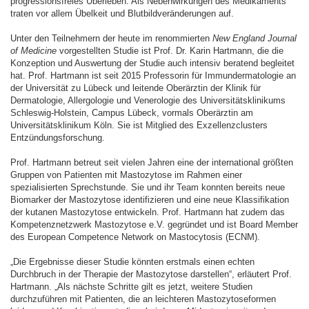
progressionsfreies Überleben. Als Nebenwirkungen des Medikaments
traten vor allem Übelkeit und Blutbildveränderungen auf.
Unter den Teilnehmern der heute im renommierten
New England Journal
of Medicine
vorgestellten Studie ist Prof. Dr. Karin Hartmann, die die
Konzeption und Auswertung der Studie auch intensiv beratend begleitet
hat. Prof. Hartmann ist seit 2015 Professorin für Immundermatologie an
der Universität zu Lübeck und leitende Oberärztin der Klinik für
Dermatologie, Allergologie und Venerologie des Universitätsklinikums
Schleswig-Holstein, Campus Lübeck, vormals Oberärztin am
Universitätsklinikum Köln. Sie ist Mitglied des Exzellenzclusters
Entzündungsforschung.
Prof. Hartmann betreut seit vielen Jahren eine der international größten
Gruppen von Patienten mit Mastozytose im Rahmen einer
spezialisierten Sprechstunde. Sie und ihr Team konnten bereits neue
Biomarker der Mastozytose identifizieren und eine neue Klassifikation
der kutanen Mastozytose entwickeln. Prof. Hartmann hat zudem das
Kompetenznetzwerk Mastozytose e.V. gegründet und ist Board Member
des European Competence Network on Mastocytosis (ECNM).
„Die Ergebnisse dieser Studie könnten erstmals einen echten
Durchbruch in der Therapie der Mastozytose darstellen“, erläutert Prof.
Hartmann. „Als nächste Schritte gilt es jetzt, weitere Studien
durchzuführen mit Patienten, die an leichteren Mastozytoseformen