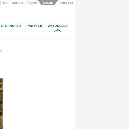
|
|
|
SUCHE
ITSC
MOODLE
UNIVIS
ENGLISH
IETRANSFER
PARTNER
AKTUELLES
24