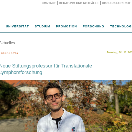
|
|
KONTAKT
BERATUNG UND NOTFÄLLE
HOCHSCHULRECHT
Website
UNIVERSITÄT
STUDIUM
PROMOTION
FORSCHUNG
TECHNOLOG
Aktuelles
Montag, 04.11.20
FORSCHUNG
Neue Stiftungsprofessur für Translationale
Lymphomforschung