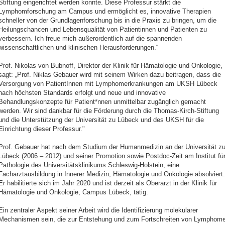
Stiftung eingerichtet werden konnte. Diese Professur stärkt die
Lymphomforschung am Campus und ermöglicht es, innovative Therapien
schneller von der Grundlagenforschung bis in die Praxis zu bringen, um die
Heilungschancen und Lebensqualität von Patientinnen und Patienten zu
verbessern. Ich freue mich außerordentlich auf die spannenden
wissenschaftlichen und klinischen Herausforderungen.“
Prof. Nikolas von Bubnoff, Direktor der Klinik für Hämatologie und Onkologie,
sagt: „Prof. Niklas Gebauer wird mit seinem Wirken dazu beitragen, dass die
Versorgung von PatientInnen mit Lymphomerkrankungen am UKSH Lübeck
nach höchsten Standards erfolgt und neue und innovative
Behandlungskonzepte für Patient*nnen unmittelbar zugänglich gemacht
werden. Wir sind dankbar für die Förderung durch die Thomas-Kirch-Stiftung
und die Unterstützung der Universität zu Lübeck und des UKSH für die
Einrichtung dieser Professur."
Prof. Gebauer hat nach dem Studium der Humanmedizin an der Universität z
Lübeck (2006 – 2012) und seiner Promotion sowie Postdoc-Zeit am Institut fü
Pathologie des Universitätsklinikums Schleswig-Holstein, eine
Facharztausbildung in Innerer Medizin, Hämatologie und Onkologie absolviert.
Er habilitierte sich im Jahr 2020 und ist derzeit als Oberarzt in der Klinik für
Hämatologie und Onkologie, Campus Lübeck, tätig.
Ein zentraler Aspekt seiner Arbeit wird die Identifizierung molekularer
Mechanismen sein, die zur Entstehung und zum Fortschreiten von Lymphom