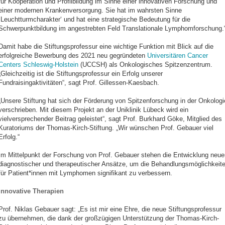
für Kooperation und Profilbildung im Sinne einer innovativen Forschung und
einer modernen Krankenversorgung. Sie hat im wahrsten Sinne
,Leuchtturmcharakter‘ und hat eine strategische Bedeutung für die
Schwerpunktbildung im angestrebten Feld Translationale Lymphomforschung.
Damit habe die Stiftungsprofessur eine wichtige Funktion mit Blick auf die
erfolgreiche Bewerbung des 2021 neu gegründeten
Universitären Cancer
Centers Schleswig-Holstein
(UCCSH) als Onkologisches Spitzenzentrum.
„Gleichzeitig ist die Stiftungsprofessur ein Erfolg unserer
Fundraisingaktivitäten“, sagt Prof. Gillessen-Kaesbach.
„Unsere Stiftung hat sich der Förderung von Spitzenforschung in der Onkologi
verschrieben. Mit diesem Projekt an der Uniklinik Lübeck wird ein
vielversprechender Beitrag geleistet“, sagt Prof. Burkhard Göke, Mitglied des
Kuratoriums der Thomas-Kirch-Stiftung. „Wir wünschen Prof. Gebauer viel
Erfolg.“
Im Mittelpunkt der Forschung von Prof. Gebauer stehen die Entwicklung neue
diagnostischer und therapeutischer Ansätze, um die Behandlungsmöglichkeit
für Patient*innen mit Lymphomen signifikant zu verbessern.
Innovative Therapien
Prof. Niklas Gebauer sagt: „Es ist mir eine Ehre, die neue Stiftungsprofessur
zu übernehmen, die dank der großzügigen Unterstützung der Thomas-Kirch-