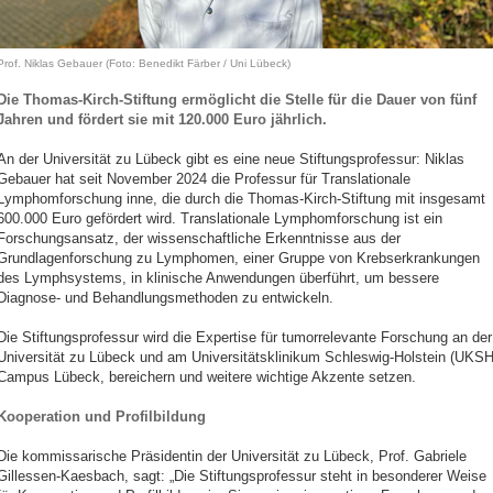
Prof. Niklas Gebauer (Foto: Benedikt Färber / Uni Lübeck)
Die Thomas-Kirch-Stiftung ermöglicht die Stelle für die Dauer von fünf
Jahren und fördert sie mit 120.000 Euro jährlich.
An der Universität zu Lübeck gibt es eine neue Stiftungsprofessur: Niklas
Gebauer hat seit November 2024 die Professur für Translationale
Lymphomforschung inne, die durch die Thomas-Kirch-Stiftung mit insgesamt
600.000 Euro gefördert wird. Translationale Lymphomforschung ist ein
Forschungsansatz, der wissenschaftliche Erkenntnisse aus der
Grundlagenforschung zu Lymphomen, einer Gruppe von Krebserkrankungen
des Lymphsystems, in klinische Anwendungen überführt, um bessere
Diagnose- und Behandlungsmethoden zu entwickeln.
Die Stiftungsprofessur wird die Expertise für tumorrelevante Forschung an der
Universität zu Lübeck und am Universitätsklinikum Schleswig-Holstein (UKSH
Campus Lübeck, bereichern und weitere wichtige Akzente setzen.
Kooperation und Profilbildung
Die kommissarische Präsidentin der Universität zu Lübeck, Prof. Gabriele
Gillessen-Kaesbach, sagt: „Die Stiftungsprofessur steht in besonderer Weise