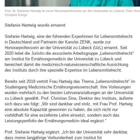
Prof. Dr. Stefanie Hartwig ist neue Honorarprofessorin an der Universität zu Lübeck. Foto: Ann
Christine Krings
Stefanie Hartwig wurde ernannt
Stefanie Hartwig, eine der führenden Expertinnen für Lebensmittelrecht
in Deutschland und Partnerin der Kanzlei ZENK, wurde zur
Honorarprofessorin an der Universität zu Lübeck (UzL) ernannt. Seit
2020 leitet die Juristin die assoziierte Arbeitsgruppe „Lebensmittelrecht“
am Institut für Ernährungsmedizin der Universität zu Lübeck und
bereichert damit die medizinisch-naturwissenschaftliche Ausrichtung
des Instituts durch ihre spezielle Expertise im Lebensmittelrecht.
Bereits seit 2018 vertritt Frau Hartwig das Thema „Lebensmittelrecht“ im
Studiengang Medizinische Ernährungswissenschaft. Ihre Vorlesungen
wurden mehrfach zu den besten Lehrveranstaltungen an der Universität
zu Lübeck gewählt. Prof. Christian Sina, Direktor des Instituts, äußerte
sich dazu wie folgt: „Wir sind dankbar und stolz, mit Frau Prof. Hartwig
eine absolute Kapazität gewonnen zu haben, die sich nicht nur
vorbildhaft für eine exzellente Lehre einsetzt, sondern auch das
Leistungsportfolio der Ernährungsmedizin ideal ergänzt.“
Prof. Stefanie Hartwig ergänzt: „Ich bin der Universität sehr dankbar,
dass meine langjährige Verbundenheit zum Institut für