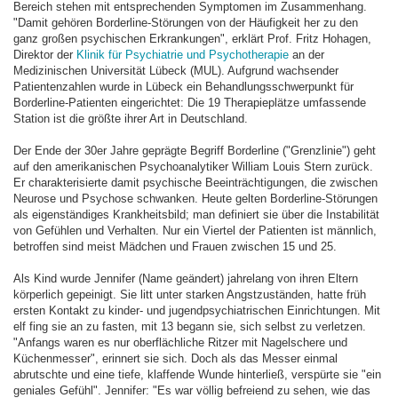
Bereich stehen mit entsprechenden Symptomen im Zusammenhang.
"Damit gehören Borderline-Störungen von der Häufigkeit her zu den
ganz großen psychischen Erkrankungen", erklärt Prof. Fritz Hohagen,
Direktor der
Klinik für Psychiatrie und Psychotherapie
an der
Medizinischen Universität Lübeck (MUL). Aufgrund wachsender
Patientenzahlen wurde in Lübeck ein Behandlungsschwerpunkt für
Borderline-Patienten eingerichtet: Die 19 Therapieplätze umfassende
Station ist die größte ihrer Art in Deutschland.
Der Ende der 30er Jahre geprägte Begriff Borderline ("Grenzlinie") geht
auf den amerikanischen Psychoanalytiker William Louis Stern zurück.
Er charakterisierte damit psychische Beeinträchtigungen, die zwischen
Neurose und Psychose schwanken. Heute gelten Borderline-Störungen
als eigenständiges Krankheitsbild; man definiert sie über die Instabilität
von Gefühlen und Verhalten. Nur ein Viertel der Patienten ist männlich,
betroffen sind meist Mädchen und Frauen zwischen 15 und 25.
Als Kind wurde Jennifer (Name geändert) jahrelang von ihren Eltern
körperlich gepeinigt. Sie litt unter starken Angstzuständen, hatte früh
ersten Kontakt zu kinder- und jugendpsychiatrischen Einrichtungen. Mit
elf fing sie an zu fasten, mit 13 begann sie, sich selbst zu verletzen.
"Anfangs waren es nur oberflächliche Ritzer mit Nagelschere und
Küchenmesser", erinnert sie sich. Doch als das Messer einmal
abrutschte und eine tiefe, klaffende Wunde hinterließ, verspürte sie "ein
geniales Gefühl". Jennifer: "Es war völlig befreiend zu sehen, wie das