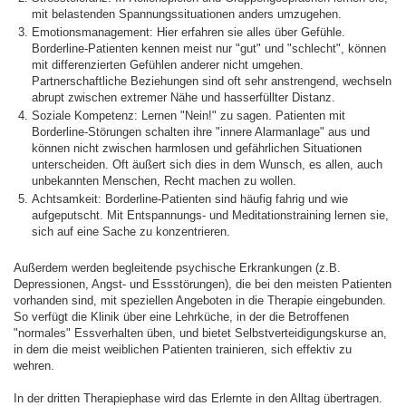
mit belastenden Spannungssituationen anders umzugehen.
Emotionsmanagement: Hier erfahren sie alles über Gefühle.
Borderline-Patienten kennen meist nur "gut" und "schlecht", können
mit differenzierten Gefühlen anderer nicht umgehen.
Partnerschaftliche Beziehungen sind oft sehr anstrengend, wechseln
abrupt zwischen extremer Nähe und hasserfüllter Distanz.
Soziale Kompetenz: Lernen "Nein!" zu sagen. Patienten mit
Borderline-Störungen schalten ihre "innere Alarmanlage" aus und
können nicht zwischen harmlosen und gefährlichen Situationen
unterscheiden. Oft äußert sich dies in dem Wunsch, es allen, auch
unbekannten Menschen, Recht machen zu wollen.
Achtsamkeit: Borderline-Patienten sind häufig fahrig und wie
aufgeputscht. Mit Entspannungs- und Meditationstraining lernen sie,
sich auf eine Sache zu konzentrieren.
Außerdem werden begleitende psychische Erkrankungen (z.B.
Depressionen, Angst- und Essstörungen), die bei den meisten Patienten
vorhanden sind, mit speziellen Angeboten in die Therapie eingebunden.
So verfügt die Klinik über eine Lehrküche, in der die Betroffenen
"normales" Essverhalten üben, und bietet Selbstverteidigungskurse an,
in dem die meist weiblichen Patienten trainieren, sich effektiv zu
wehren.
In der dritten Therapiephase wird das Erlernte in den Alltag übertragen.