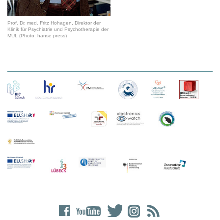
Prof. Dr. med. Fritz Hohagen, Direktor der
Klinik für Psychiatrie und Psychotherapie der
MUL (Photo: hanse press)