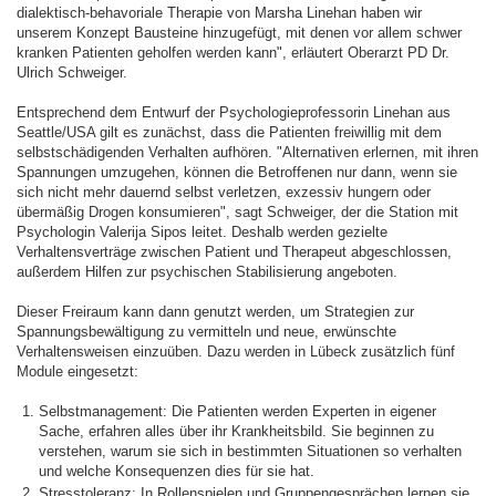
dialektisch-behavoriale Therapie von Marsha Linehan haben wir
unserem Konzept Bausteine hinzugefügt, mit denen vor allem schwer
kranken Patienten geholfen werden kann", erläutert Oberarzt PD Dr.
Ulrich Schweiger.
Entsprechend dem Entwurf der Psychologieprofessorin Linehan aus
Seattle/USA gilt es zunächst, dass die Patienten freiwillig mit dem
selbstschädigenden Verhalten aufhören. "Alternativen erlernen, mit ihren
Spannungen umzugehen, können die Betroffenen nur dann, wenn sie
sich nicht mehr dauernd selbst verletzen, exzessiv hungern oder
übermäßig Drogen konsumieren", sagt Schweiger, der die Station mit
Psychologin Valerija Sipos leitet. Deshalb werden gezielte
Verhaltensverträge zwischen Patient und Therapeut abgeschlossen,
außerdem Hilfen zur psychischen Stabilisierung angeboten.
Dieser Freiraum kann dann genutzt werden, um Strategien zur
Spannungsbewältigung zu vermitteln und neue, erwünschte
Verhaltensweisen einzuüben. Dazu werden in Lübeck zusätzlich fünf
Module eingesetzt:
Selbstmanagement: Die Patienten werden Experten in eigener
Sache, erfahren alles über ihr Krankheitsbild. Sie beginnen zu
verstehen, warum sie sich in bestimmten Situationen so verhalten
und welche Konsequenzen dies für sie hat.
Stresstoleranz: In Rollenspielen und Gruppengesprächen lernen sie,