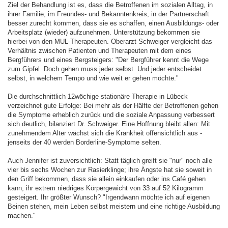
Ziel der Behandlung ist es, dass die Betroffenen im sozialen Alltag, in
ihrer Familie, im Freundes- und Bekanntenkreis, in der Partnerschaft
besser zurecht kommen, dass sie es schaffen, einen Ausbildungs- oder
Arbeitsplatz (wieder) aufzunehmen. Unterstützung bekommen sie
hierbei von den MUL-Therapeuten. Oberarzt Schweiger vergleicht das
Verhältnis zwischen Patienten und Therapeuten mit dem eines
Bergführers und eines Bergsteigers: "Der Bergführer kennt die Wege
zum Gipfel. Doch gehen muss jeder selbst. Und jeder entscheidet
selbst, in welchem Tempo und wie weit er gehen möchte."
Die durchschnittlich 12wöchige stationäre Therapie in Lübeck
verzeichnet gute Erfolge: Bei mehr als der Hälfte der Betroffenen gehen
die Symptome erheblich zurück und die soziale Anpassung verbessert
sich deutlich, bilanziert Dr. Schweiger. Eine Hoffnung bleibt allen: Mit
zunehmendem Alter wächst sich die Krankheit offensichtlich aus -
jenseits der 40 werden Borderline-Symptome selten.
Auch Jennifer ist zuversichtlich: Statt täglich greift sie "nur" noch alle
vier bis sechs Wochen zur Rasierklinge; ihre Ängste hat sie soweit in
den Griff bekommen, dass sie allein einkaufen oder ins Café gehen
kann, ihr extrem niedriges Körpergewicht von 33 auf 52 Kilogramm
gesteigert. Ihr größter Wunsch? "Irgendwann möchte ich auf eigenen
Beinen stehen, mein Leben selbst meistern und eine richtige Ausbildung
machen."