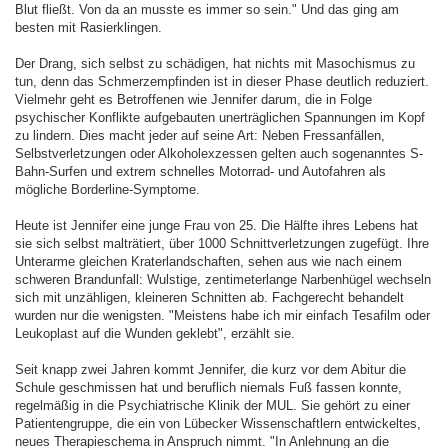
Blut fließt. Von da an musste es immer so sein." Und das ging am
besten mit Rasierklingen.
Der Drang, sich selbst zu schädigen, hat nichts mit Masochismus zu
tun, denn das Schmerzempfinden ist in dieser Phase deutlich reduziert.
Vielmehr geht es Betroffenen wie Jennifer darum, die in Folge
psychischer Konflikte aufgebauten unerträglichen Spannungen im Kopf
zu lindern. Dies macht jeder auf seine Art: Neben Fressanfällen,
Selbstverletzungen oder Alkoholexzessen gelten auch sogenanntes S-
Bahn-Surfen und extrem schnelles Motorrad- und Autofahren als
mögliche Borderline-Symptome.
Heute ist Jennifer eine junge Frau von 25. Die Hälfte ihres Lebens hat
sie sich selbst malträtiert, über 1000 Schnittverletzungen zugefügt. Ihre
Unterarme gleichen Kraterlandschaften, sehen aus wie nach einem
schweren Brandunfall: Wulstige, zentimeterlange Narbenhügel wechseln
sich mit unzähligen, kleineren Schnitten ab. Fachgerecht behandelt
wurden nur die wenigsten. "Meistens habe ich mir einfach Tesafilm oder
Leukoplast auf die Wunden geklebt", erzählt sie.
Seit knapp zwei Jahren kommt Jennifer, die kurz vor dem Abitur die
Schule geschmissen hat und beruflich niemals Fuß fassen konnte,
regelmäßig in die Psychiatrische Klinik der MUL. Sie gehört zu einer
Patientengruppe, die ein von Lübecker Wissenschaftlern entwickeltes,
neues Therapieschema in Anspruch nimmt. "In Anlehnung an die