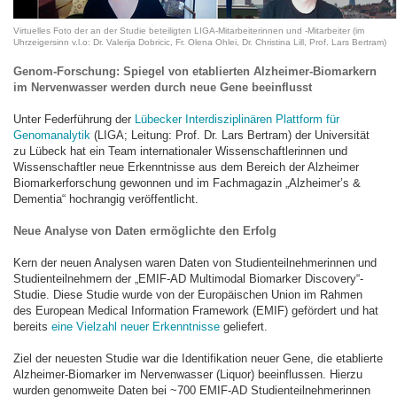
Virtuelles Foto der an der Studie beteiligten LIGA-Mitarbeiterinnen und -Mitarbeiter (im
Uhrzeigersinn v.l.o: Dr. Valerija Dobricic, Fr. Olena Ohlei, Dr. Christina Lill, Prof. Lars Bertram)
Genom-Forschung: Spiegel von etablierten Alzheimer-Biomarkern
im Nervenwasser werden durch neue Gene beeinflusst
Unter Federführung der
Lübecker Interdisziplinären Plattform für
Genomanalytik
(LIGA; Leitung: Prof. Dr. Lars Bertram) der Universität
zu Lübeck hat ein Team internationaler Wissenschaftlerinnen und
Wissenschaftler neue Erkenntnisse aus dem Bereich der Alzheimer
Biomarkerforschung gewonnen und im Fachmagazin „Alzheimer’s &
Dementia“ hochrangig veröffentlicht.
Neue Analyse von Daten ermöglichte den Erfolg
Kern der neuen Analysen waren Daten von Studienteilnehmerinnen und
Studienteilnehmern der „EMIF-AD Multimodal Biomarker Discovery“-
Studie. Diese Studie wurde von der Europäischen Union im Rahmen
des European Medical Information Framework (EMIF) gefördert und hat
bereits
eine Vielzahl neuer Erkenntnisse
geliefert.
Ziel der neuesten Studie war die Identifikation neuer Gene, die etablierte
Alzheimer-Biomarker im Nervenwasser (Liquor) beeinflussen. Hierzu
wurden genomweite Daten bei ~700 EMIF-AD Studienteilnehmerinnen