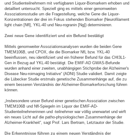
und Studienteilnehmern mit verfügbaren Liquor-Biomarkern erhoben und
detailliert untersucht. Speziell ging es mittels einer genomweiten
Assoziationsstudie um die Fragestellung, welche Gene die Liquor-
Konzentrationen der drei im Fokus stehenden Biomarker (Neurofilament
light chain [Nfl], YKL-40 und Neu-rogranin [Ng]) determinieren.
Zwei neue Gene identifiziert und ein Befund bestätigt
Mittels genomweiter Assoziationsanalysen wurden die beiden Gene
TMEM106B, und CPOX, die die Biomarker NfL bzw. YKL-40
beeinflussen, neu identifiziert und ein früherer Befund für das CHI3L1-
Gen in Bezug auf YKL-40 bestätigt. Die EMIF-AD GWAS-Befunde
wurden anhand einer zweiten, unabhängigen Stichprobe der Alzheimer's
Disease Neu-roimaging Initiative“ (ADNI) Studie validiert. Damit zeigte
die Lübecker Studie erstmals genetische Zusammenhänge auf, die zu
einem besseren Verständnis der Alzheimer-Biomarkerforschung führen
können.
„Insbesondere unser Befund einer genetischen Assoziation zwischen
TMEM106B und Nfl-Spiegeln im Liquor der EMIF-AD-
Studienteilnehmerinnen und -teilnehmer war völlig unerwartet und wirft
ein neues Licht auf die patho-physiologischen Zusammenhänge der
Alzheimer-Krankheit“, sagt Prof. Lars Bertram, Letztautor der Studie.
Die Erkenntnisse führen zu einem neuen Verständnis der