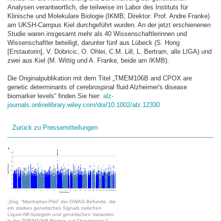
Analysen verantwortlich, die teilweise im Labor des Instituts für
Klinische und Molekulare Biologie (IKMB; Direktor: Prof. Andre Franke)
am UKSH-Campus Kiel durchgeführt wurden. An der jetzt erschienenen
Studie waren insgesamt mehr als 40 Wissenschaftlerinnen und
Wissenschaftler beteiligt, darunter fünf aus Lübeck (S. Hong
[Erstautorin], V. Dobricic, O. Ohlei, C.M. Lill, L. Bertram, alle LIGA) und
zwei aus Kiel (M. Wittig und A. Franke, beide am IKMB).
Die Originalpublikation mit dem Titel „TMEM106B and CPOX are
genetic determinants of cerebrospinal fluid Alzheimer's disease
biomarker levels“ finden Sie hier:
alz-
journals.onlinelibrary.wiley.com/doi/10.1002/alz.12330
Zurück zu Pressemitteilungen
„Sog. “Manhattan-Plot” der GWAS-Befunde, die
ein starkes genetisches Signals zwischen
Liquor-Nfl-Spiegeln und genetischen Varianten
in der TMEM106B-Region auf Chromosom 7