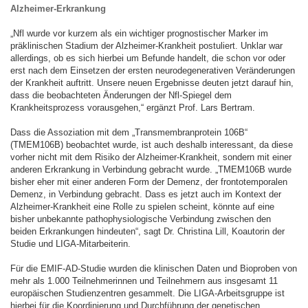
Alzheimer-Erkrankung
„Nfl wurde vor kurzem als ein wichtiger prognostischer Marker im
präklinischen Stadium der Alzheimer-Krankheit postuliert. Unklar war
allerdings, ob es sich hierbei um Befunde handelt, die schon vor oder
erst nach dem Einsetzen der ersten neurodegenerativen Veränderungen
der Krankheit auftritt. Unsere neuen Ergebnisse deuten jetzt darauf hin,
dass die beobachteten Änderungen der Nfl-Spiegel dem
Krankheitsprozess vorausgehen,“ ergänzt Prof. Lars Bertram.
Dass die Assoziation mit dem „Transmembranprotein 106B“
(TMEM106B) beobachtet wurde, ist auch deshalb interessant, da diese
vorher nicht mit dem Risiko der Alzheimer-Krankheit, sondern mit einer
anderen Erkrankung in Verbindung gebracht wurde. „TMEM106B wurde
bisher eher mit einer anderen Form der Demenz, der frontotemporalen
Demenz, in Verbindung gebracht. Dass es jetzt auch im Kontext der
Alzheimer-Krankheit eine Rolle zu spielen scheint, könnte auf eine
bisher unbekannte pathophysiologische Verbindung zwischen den
beiden Erkrankungen hindeuten“, sagt Dr. Christina Lill, Koautorin der
Studie und LIGA-Mitarbeiterin.
Für die EMIF-AD-Studie wurden die klinischen Daten und Bioproben von
mehr als 1.000 Teilnehmerinnen und Teilnehmern aus insgesamt 11
europäischen Studienzentren gesammelt. Die LIGA-Arbeitsgruppe ist
hierbei für die Koordinierung und Durchführung der genetischen