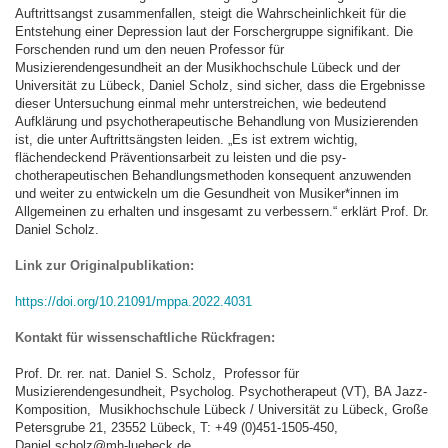
Auftrittsangst zusammenfallen, steigt die Wahrscheinlichkeit für die
Entstehung einer Depression laut der Forschergruppe signifikant. Die
Forschenden rund um den neuen Professor für
Musizierendengesundheit an der Musikhochschule Lübeck und der
Universität zu Lübeck, Daniel Scholz, sind sicher, dass die Ergebnisse
dieser Untersuchung einmal mehr unterstreichen, wie bedeutend
Aufklärung und psychotherapeutische Behandlung von Musizierenden
ist, die unter Auftrittsängsten leiden. „Es ist extrem wichtig,
flächendeckend Präventionsarbeit zu leisten und die psy-
chotherapeutischen Behandlungsmethoden konsequent anzuwenden
und weiter zu entwickeln um die Gesundheit von Musiker*innen im
Allgemeinen zu erhalten und insgesamt zu verbessern.“ erklärt Prof. Dr.
Daniel Scholz.
Link zur Originalpublikation:
https://doi.org/10.21091/mppa.2022.4031
Kontakt für wissenschaftliche Rückfragen:
Prof. Dr. rer. nat. Daniel S. Scholz, Professor für
Musizierendengesundheit, Psycholog. Psychotherapeut (VT), BA Jazz-
Komposition, Musikhochschule Lübeck / Universität zu Lübeck, Große
Petersgrube 21, 23552 Lübeck, T: +49 (0)451-1505-450,
Daniel.scholz@mh-luebeck.de