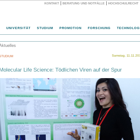
|
|
KONTAKT
BERATUNG UND NOTFÄLLE
HOCHSCHULRECHT
Website
UNIVERSITÄT
STUDIUM
PROMOTION
FORSCHUNG
TECHNOLOG
Aktuelles
Samstag, 11.11.20
STUDIUM
Molecular Life Science: Tödlichen Viren auf der Spur