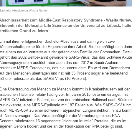
Bachelor-Absolventin Wasifa Nuriev
Abschlussarbeit zum Middle-East Respiratory Syndrome - Wasifa Nuriev,
Studentin der Molecular Life Science an der Universität zu Lübeck, hatte
dreifachen Grund zu feiern
Einmal ihren erfolgreichen Bachelor-Abschluss und dann gleich zwei
Wissenschaftspreise für die Ergebnisse ihrer Arbeit. Sie beschäftigt sich darin
mit einem neuen Vertreter aus der gefährlichen Familie der Coronaviren. Dazu
gehört das 2002 weltbekannt gewordene SARS-Virus, das das Schwere Akute
Atemwegssyndrom auslöst, aber auch das erst 2012 in Saudi-Arabien
entdeckte MERS-Coronavirus, das sie untersuchte. Es wird von Dromedaren
auf den Menschen übertragen und hat mit 35 Prozent sogar eine bedeutend
höhere Todesrate als das SARS-Virus (10 Prozent).
Eine Übertragung von Mensch zu Mensch kommt in Krankenhäusern auf der
arabischen Halbinsel relativ häufig vor. Im Jahre 2015 löste ein einziger, mit
MERS-CoV infizierter Patient, der von der arabischen Halbinsel nach Südkore
zurückkehrte, eine MERS-Epdiemie mit 187 Fällen aus. Wie SARS-CoV führt
auch MERS-CoV zu einer schweren, atypischen Lungeninfektion, hinzu komm
oft Nierenversagen. Das Virus benötigt für die Vermehrung seines RNA-
Genoms mindestens 16 sogenannte "nicht-strukturelle" Proteine, die es im
eigenen Genom kodiert und die an der Replikation der RNA beteiligt sind.