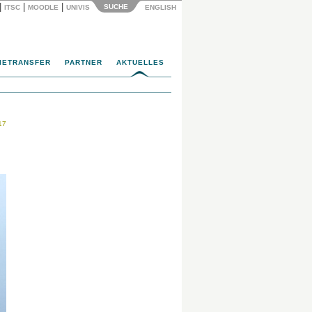
|
|
|
SUCHE
ITSC
MOODLE
UNIVIS
ENGLISH
IETRANSFER
PARTNER
AKTUELLES
17