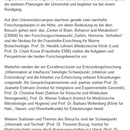
die weiteren Planungen der Universität und begleitet sie bei einem
Rundgang.
Auf dem Universitätscampus wachsen gerade zwei namhafte
Forschungsbauten in die Höhe, um deren Bedeutung es bei dem
Besuch gehen wird: das „Center of Brain, Behavior and Metabolism“
(CBBM) für den Forschungsschwerpunkt „Gehirn, Hormone, Verhalten“
und der Neubau für die Fraunhofer-Einrichtung für Marine
Biotechnologie. Prof. Dr. Hendrik Lehnert (Medizinische Klinik I) und
Prof. Dr. Charli Kruse (Fraunhofer EMB) stellen die Aufgaben und
Perspektiven der beiden Forschungsbereiche vor.
Weiterhin werden der am Exzellenzcluster zur Entzündungsforschung
„Inflammation at Interfaces“ beteiligte Schwerpunkt „Infektion und
Entzündung“ und die Arbeiten zur Erforschung seltener Erkrankungen
vorgestellt. Als Gesprächspartnerinnen und -partner stehen Prof. Dr.
Jeanette Erdmann (Institut für Integrative und Experimentelle Genomik),
Prof. Dr. Christine Klein (Sektion für Klinische und Molekulare
Neurogenetik), Prof. Dr. Werner Solbach (Institut für Medizinische
Mikrobiologie und Hygiene) und Prof. Dr. Barbara Wollenberg (Klinik für
Hals-, Nasen- und Ohrenheilkunde) für Erläuterungen bereit.
Weitere Stationen und Themen des Besuchs sind der Schwerpunkt
„Informatik und Technik“ (Prof. Dr. Thorsten Buzug, Institut für
Medizintechnik) sowie die Kulturwissenschaften in Lübeck (Prof. Dr.