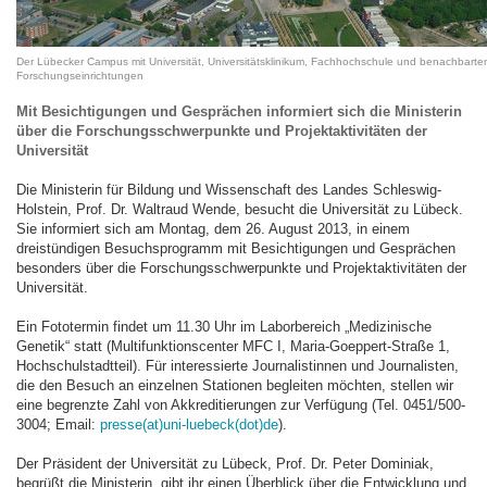
Der Lübecker Campus mit Universität, Universitätsklinikum, Fachhochschule und benachbarte
Forschungseinrichtungen
Mit Besichtigungen und Gesprächen informiert sich die Ministerin
über die Forschungsschwerpunkte und Projektaktivitäten der
Universität
Die Ministerin für Bildung und Wissenschaft des Landes Schleswig-
Holstein, Prof. Dr. Waltraud Wende, besucht die Universität zu Lübeck.
Sie informiert sich am Montag, dem 26. August 2013, in einem
dreistündigen Besuchsprogramm mit Besichtigungen und Gesprächen
besonders über die Forschungsschwerpunkte und Projektaktivitäten der
Universität.
Ein Fototermin findet um 11.30 Uhr im Laborbereich „Medizinische
Genetik“ statt (Multifunktionscenter MFC I, Maria-Goeppert-Straße 1,
Hochschulstadtteil). Für interessierte Journalistinnen und Journalisten,
die den Besuch an einzelnen Stationen begleiten möchten, stellen wir
eine begrenzte Zahl von Akkreditierungen zur Verfügung (Tel. 0451/500-
3004; Email:
presse(at)uni-luebeck(dot)de
).
Der Präsident der Universität zu Lübeck, Prof. Dr. Peter Dominiak,
begrüßt die Ministerin, gibt ihr einen Überblick über die Entwicklung und