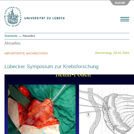
SUCHE
Menu
Startseite
→ Aktuelles
Aktuelles
Donnerstag, 28.02.2002
IMPORTIERTE NACHRICHTEN
Lübecker Symposium zur Krebsforschung