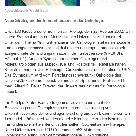
Abgeschlossene Pouchbildung
Neue Strategien der Immuntherapie in der Onkologie
Etwa 100 Krebsforscher nehmen am Freitag, dem 22. Februar 2002, an
einem Symposium an der Medizinischen Universität zu Lübeck teil.
Unter dem Thema "Immuntherapie in der Onkologie" stellen sie aktuelle
Forschungsergebnisse vor und diskutieren neuartige, immunologisch
ausgerichtete Behandlungsansätze in der Krebstherapie (9 - 18 Uhr,
Hörsaal T 1).
An dem Symposium nehmen Onkologen und
Molekularbiologen aus Lübeck, Kiel und Rostock teil. Referate halten
Krebsforscher u.a. aus Edinburgh, Großbritannien, und Pittsburgh, USA.
Das Symposium wird vom Forschungsschwerpunkt Onkologie des
Universitätsklinikums Lübeck veranstaltet. Sprecher ist Professor Dr.
med. Alfred C. Feller, Direktor der Universitätsinstituts für Pathologie
Lübeck.
Im Mittelpunkt der Fachvorträge und Diskussionen steht die
Entwicklung neuer Therapiestrategien durch Übertragung von
Erkenntnissen aus der Grundlagenforschung und von Experimenten am
Tiermodell. Präsentiert werden aktuelle Ergebnisse zu den Bereichen
Immuntherapie mittels dendritischer Zellen, CpG-antisense-Therapie,
Retro-Differenzierung, TCR-Gentransfer, p53-Mutanten,
Hypermethylierung und Stammzellonkogene. Onkologische