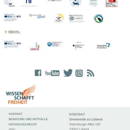
KONTAKT
KONTAKT
BERATUNG UND NOTFÄLLE
Universität zu Lübeck
Ratzeburger Allee 160
HOCHSCHULRECHT
23562 Lübeck
ITSC