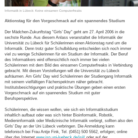
Informatik in Lübeck: Keine einsamen Computerfreaks
Aktionstag für den Vorgeschmack auf ein spannendes Studium
Der Mädchen-Zukunftstag "Girls' Day" geht am 27. April 2006 in die
sechste Runde. Aus diesem Anlass veranstaltet die Informatik der
Universität zu Lübeck für Schülerinnen einen Aktionstag rund um die
Informatik. Denn trotz guter Schulbildung entscheiden sich noch immer
viel zu wenige Schülerinnen für ein Studium der Informatik.
Der Beruf
des Informatikers wird offensichtlich noch immer bei vielen
Schülerinnen mit dem Bild des einsamen Computerfreaks in Verbindung
gebracht. Mit diesen Vorstellungen will die Universität zu Lübeck
aufräumen. Am Girls' Day wird Schülerinnen der Studiengang Informatik
mit seinem vielfältigen Fächerspektrum näher gebracht.
Institutsbesichtigungen und praktische Übungen geben einen ersten
Vorgeschmack auf ein spannendes Studium mit guter
Berufsperspektive.
Schülerinnen, die wissen wollen, wie sich ein Informatikstudium
inhaltlich aufbaut oder was sich hinter Bioinformatik, Robotik,
Medieninformatik oder Medizinische Informatik verbirgt, sollten also den
Girls' Day an der Uni Lübeck verbringen. Die Anmeldung kann
telefonisch bei Frau Antje Fink, Tel. (0451) 500 5562, erfolgen; online
über das Internet
www.isp.uni-luebeck.de/isil/
oder auf der