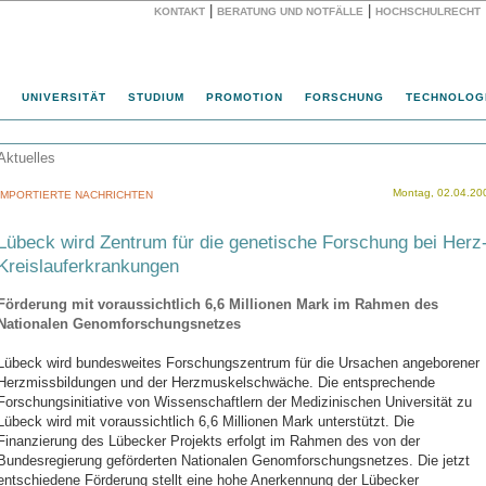
|
|
KONTAKT
BERATUNG UND NOTFÄLLE
HOCHSCHULRECHT
Website
UNIVERSITÄT
STUDIUM
PROMOTION
FORSCHUNG
TECHNOLOG
Aktuelles
Montag, 02.04.20
IMPORTIERTE NACHRICHTEN
Lübeck wird Zentrum für die genetische Forschung bei Herz
Kreislauferkrankungen
Förderung mit voraussichtlich 6,6 Millionen Mark im Rahmen des
Nationalen Genomforschungsnetzes
Lübeck wird bundesweites Forschungszentrum für die Ursachen angeborener
Herzmissbildungen und der Herzmuskelschwäche. Die entsprechende
Forschungsinitiative von Wissenschaftlern der Medizinischen Universität zu
Lübeck wird mit voraussichtlich 6,6 Millionen Mark unterstützt.
Die
Finanzierung des Lübecker Projekts erfolgt im Rahmen des von der
Bundesregierung geförderten Nationalen Genomforschungsnetzes. Die jetzt
entschiedene Förderung stellt eine hohe Anerkennung der Lübecker