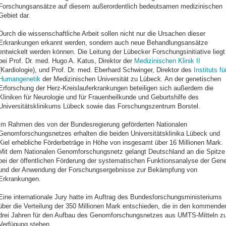
Forschungsansätze auf diesem außerordentlich bedeutsamen medizinischen
Gebiet dar.
Durch die wissenschaftliche Arbeit sollen nicht nur die Ursachen dieser
Erkrankungen erkannt werden, sondern auch neue Behandlungsansätze
entwickelt werden können. Die Leitung der Lübecker Forschungsinitiative liegt
bei Prof. Dr. med. Hugo A. Katus, Direktor der
Medizinischen Klinik II
(Kardiologie), und Prof. Dr. med. Eberhard Schwinger, Direktor des
Instituts fü
Humangenetik
der Medizinischen Universität zu Lübeck. An der genetischen
Erforschung der Herz-Kreislauferkrankungen beteiligen sich außerdem die
Kliniken für Neurologie und für Frauenheilkunde und Geburtshilfe des
Universitätsklinikums Lübeck sowie das Forschungszentrum Borstel.
Im Rahmen des von der Bundesregierung geförderten Nationalen
Genomforschungsnetzes erhalten die beiden Universitätsklinika Lübeck und
Kiel erhebliche Förderbeträge in Höhe von insgesamt über 16 Millionen Mark.
Mit dem Nationalen Genomforschungsnetz gelangt Deutschland an die Spitze
bei der öffentlichen Förderung der systematischen Funktionsanalyse der Gen
und der Anwendung der Forschungsergebnisse zur Bekämpfung von
Erkrankungen.
Eine internationale Jury hatte im Auftrag des Bundesforschungsministeriums
über die Verteilung der 350 Millionen Mark entschieden, die in den kommende
drei Jahren für den Aufbau des Genomforschungsnetzes aus UMTS-Mitteln zu
Verfügung stehen.