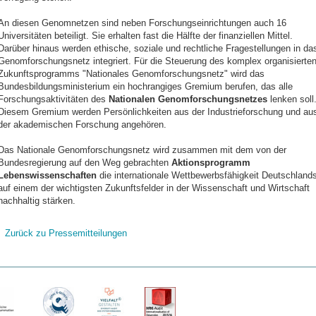
An diesen Genomnetzen sind neben Forschungseinrichtungen auch 16
Universitäten beteiligt. Sie erhalten fast die Hälfte der finanziellen Mittel.
Darüber hinaus werden ethische, soziale und rechtliche Fragestellungen in da
Genomforschungsnetz integriert. Für die Steuerung des komplex organisierte
Zukunftsprogramms "Nationales Genomforschungsnetz" wird das
Bundesbildungsministerium ein hoch­rangiges Gremium berufen, das alle
Forschungsaktivitäten des
Nationalen Genomforschungsnetzes
lenken soll
Diesem Gremium werden Persönlichkeiten aus der Industrieforschung und au
der akademischen Forschung angehören.
Das Nationale Genomforschungsnetz wird zusammen mit dem von der
Bundesregierung auf den Weg gebrachten
Aktionsprogramm
Lebenswissenschaften
die internationale Wettbewerbsfähigkeit Deutschland
auf einem der wichtigsten Zukunftsfelder in der Wissenschaft und Wirtschaft
nachhaltig stärken.
Zurück zu Pressemitteilungen