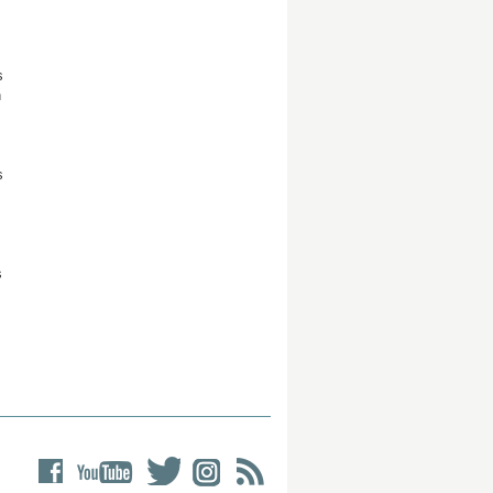
s
n
.
s
s