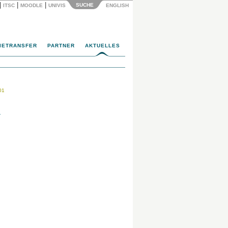
|
|
|
SUCHE
ITSC
MOODLE
UNIVIS
ENGLISH
IETRANSFER
PARTNER
AKTUELLES
01
-