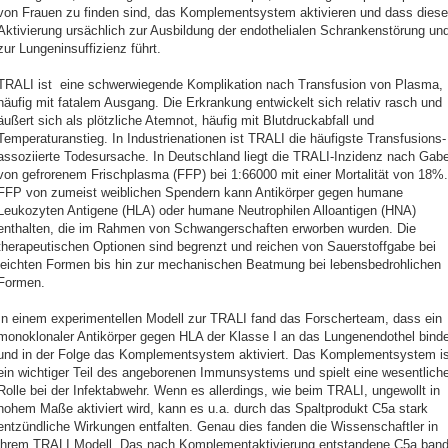
von Frauen zu finden sind, das Komplementsystem aktivieren und dass diese
Aktivierung ursächlich zur Ausbildung der endothelialen Schrankenstörung un
zur Lungeninsuffizienz führt.
TRALI ist eine schwerwiegende Komplikation nach Transfusion von Plasma,
häufig mit fatalem Ausgang. Die Erkrankung entwickelt sich relativ rasch und
äußert sich als plötzliche Atemnot, häufig mit Blutdruckabfall und
Temperaturanstieg. In Industrienationen ist TRALI die häufigste Transfusions-
assoziierte Todesursache. In Deutschland liegt die TRALI-Inzidenz nach Gab
von gefrorenem Frischplasma (FFP) bei 1:66000 mit einer Mortalität von 18%.
FFP von zumeist weiblichen Spendern kann Antikörper gegen humane
Leukozyten Antigene (HLA) oder humane Neutrophilen Alloantigen (HNA)
enthalten, die im Rahmen von Schwangerschaften erworben wurden. Die
therapeutischen Optionen sind begrenzt und reichen von Sauerstoffgabe bei
leichten Formen bis hin zur mechanischen Beatmung bei lebensbedrohlichen
Formen.
In einem experimentellen Modell zur TRALI fand das Forscherteam, dass ein
monoklonaler Antikörper gegen HLA der Klasse I an das Lungenendothel binde
und in der Folge das Komplementsystem aktiviert. Das Komplementsystem is
ein wichtiger Teil des angeborenen Immunsystems und spielt eine wesentlich
Rolle bei der Infektabwehr. Wenn es allerdings, wie beim TRALI, ungewollt in
hohem Maße aktiviert wird, kann es u.a. durch das Spaltprodukt C5a stark
entzündliche Wirkungen entfalten. Genau dies fanden die Wissenschaftler in
ihrem TRALI Modell. Das nach Komplementaktivierung entstandene C5a ban