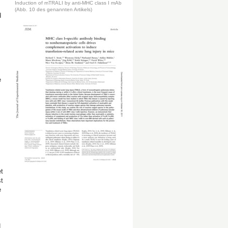
Induction of mTRALI by anti-MHC class I mAb
(Abb. 10 des genannten Artikels)
d
e
t
t
e
d