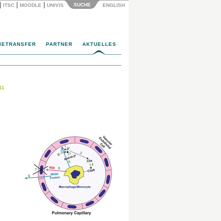
|
|
|
SUCHE
ITSC
MOODLE
UNIVIS
ENGLISH
IETRANSFER
PARTNER
AKTUELLES
11
.