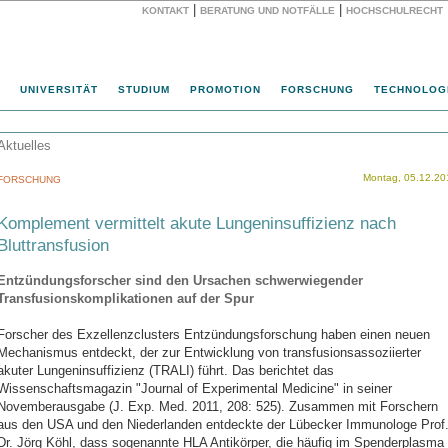
|
|
KONTAKT
BERATUNG UND NOTFÄLLE
HOCHSCHULRECHT
Website
UNIVERSITÄT
STUDIUM
PROMOTION
FORSCHUNG
TECHNOLOG
Aktuelles
Montag, 05.12.20
FORSCHUNG
Komplement vermittelt akute Lungeninsuffizienz nach
Bluttransfusion
Entzündungsforscher sind den Ursachen schwerwiegender
Transfusionskomplikationen auf der Spur
Forscher des Exzellenzclusters Entzündungsforschung haben einen neuen
Mechanismus entdeckt, der zur Entwicklung von transfusionsassoziierter
akuter Lungeninsuffizienz (TRALI) führt. Das berichtet das
Wissenschaftsmagazin "Journal of Experimental Medicine" in seiner
Novemberausgabe (J. Exp. Med. 2011, 208: 525). Zusammen mit Forschern
aus den USA und den Niederlanden entdeckte der Lübecker Immunologe Prof
Dr. Jörg Köhl, dass sogenannte HLA Antikörper, die häufig im Spenderplasma