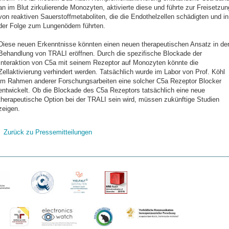
an im Blut zirkulierende Monozyten, aktivierte diese und führte zur Freisetzun
von reaktiven Sauerstoffmetaboliten, die die Endothelzellen schädigten und in
der Folge zum Lungenödem führten.
Diese neuen Erkenntnisse könnten einen neuen therapeutischen Ansatz in de
Behandlung von TRALI eröffnen. Durch die spezifische Blockade der
Interaktion von C5a mit seinem Rezeptor auf Monozyten könnte die
Zellaktivierung verhindert werden. Tatsächlich wurde im Labor von Prof. Köhl
im Rahmen anderer Forschungsarbeiten eine solcher C5a Rezeptor Blocker
entwickelt. Ob die Blockade des C5a Rezeptors tatsächlich eine neue
therapeutische Option bei der TRALI sein wird, müssen zukünftige Studien
zeigen.
Zurück zu Pressemitteilungen