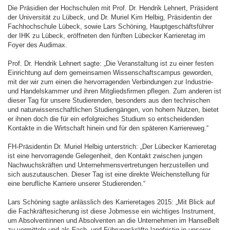
Die Präsidien der Hochschulen mit Prof. Dr. Hendrik Lehnert, Präsident
der Universität zu Lübeck, und Dr. Muriel Kim Helbig, Präsidentin der
Fachhochschule Lübeck, sowie Lars Schöning, Hauptgeschäftsführer
der IHK zu Lübeck, eröffneten den fünften Lübecker Karrieretag im
Foyer des Audimax.
Prof. Dr. Hendrik Lehnert sagte: „Die Veranstaltung ist zu einer festen
Einrichtung auf dem gemeinsamen Wissenschaftscampus geworden,
mit der wir zum einen die hervorragenden Verbindungen zur Industrie-
und Handelskammer und ihren Mitgliedsfirmen pflegen. Zum anderen ist
dieser Tag für unsere Studierenden, besonders aus den technischen
und naturwissenschaftlichen Studiengängen, von hohem Nutzen, bietet
er ihnen doch die für ein erfolgreiches Studium so entscheidenden
Kontakte in die Wirtschaft hinein und für den späteren Karriereweg.“
FH-Präsidentin Dr. Muriel Helbig unterstrich: „Der Lübecker Karrieretag
ist eine hervorragende Gelegenheit, den Kontakt zwischen jungen
Nachwuchskräften und Unternehmensvertretungen herzustellen und
sich auszutauschen. Dieser Tag ist eine direkte Weichenstellung für
eine berufliche Karriere unserer Studierenden.“
Lars Schöning sagte anlässlich des Karrieretages 2015: „Mit Blick auf
die Fachkräftesicherung ist diese Jobmesse ein wichtiges Instrument,
um Absolventinnen und Absolventen an die Unternehmen im HanseBelt
zu vermitteln und als Fach- und Führungskräfte langfristig in unserer