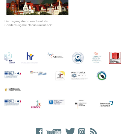
Der Tagungsband erscheint als
Sonderausgabe "focus uni lübeck"