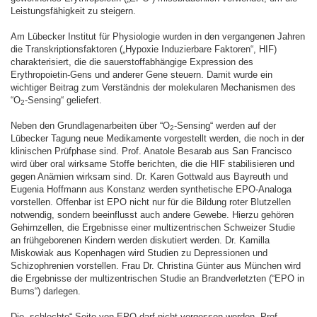
Leistungsfähigkeit zu steigern.
Am Lübecker Institut für Physiologie wurden in den vergangenen Jahren
die Transkriptionsfaktoren („Hypoxie Induzierbare Faktoren“, HIF)
charakterisiert, die die sauerstoffabhängige Expression des
Erythropoietin-Gens und anderer Gene steuern. Damit wurde ein
wichtiger Beitrag zum Verständnis der molekularen Mechanismen des
“O
-Sensing“ geliefert.
2
Neben den Grundlagenarbeiten über “O
-Sensing“ werden auf der
2
Lübecker Tagung neue Medikamente vorgestellt werden, die noch in der
klinischen Prüfphase sind. Prof. Anatole Besarab aus San Francisco
wird über oral wirksame Stoffe berichten, die die HIF stabilisieren und
gegen Anämien wirksam sind. Dr. Karen Gottwald aus Bayreuth und
Eugenia Hoffmann aus Konstanz werden synthetische EPO-Analoga
vorstellen. Offenbar ist EPO nicht nur für die Bildung roter Blutzellen
notwendig, sondern beeinflusst auch andere Gewebe. Hierzu gehören
Gehirnzellen, die Ergebnisse einer multizentrischen Schweizer Studie
an frühgeborenen Kindern werden diskutiert werden. Dr. Kamilla
Miskowiak aus Kopenhagen wird Studien zu Depressionen und
Schizophrenien vorstellen. Frau Dr. Christina Günter aus München wird
die Ergebnisse der multizentrischen Studie an Brandverletzten (“EPO in
Burns“) darlegen.
Die „schlechte“ Seite von EPO darf nicht vergessen werden. Prof.