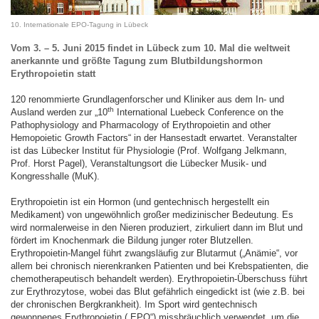
10. Internationale EPO-Tagung in Lübeck
Vom 3. – 5. Juni 2015 findet in Lübeck zum 10. Mal die weltweit
anerkannte und größte Tagung zum Blutbildungshormon
Erythropoietin statt
120 renommierte Grundlagenforscher und Kliniker aus dem In- und
th
Ausland werden zur „10
International Luebeck Conference on the
Pathophysiology and Pharmacology of Erythropoietin and other
Hemopoietic Growth Factors“ in der Hansestadt erwartet. Veranstalter
ist das Lübecker Institut für Physiologie (Prof. Wolfgang Jelkmann,
Prof. Horst Pagel), Veranstaltungsort die Lübecker Musik- und
Kongresshalle (MuK).
Erythropoietin ist ein Hormon (und gentechnisch hergestellt ein
Medikament) von ungewöhnlich großer medizinischer Bedeutung. Es
wird normalerweise in den Nieren produziert, zirkuliert dann im Blut und
fördert im Knochenmark die Bildung junger roter Blutzellen.
Erythropoietin-Mangel führt zwangsläufig zur Blutarmut („Anämie“, vor
allem bei chronisch nierenkranken Patienten und bei Krebspatienten, die
chemotherapeutisch behandelt werden). Erythropoietin-Überschuss führt
zur Erythrozytose, wobei das Blut gefährlich eingedickt ist (wie z.B. bei
der chronischen Bergkrankheit). Im Sport wird gentechnisch
gewonnenes Erythropoietin („EPO“) missbräuchlich verwendet, um die