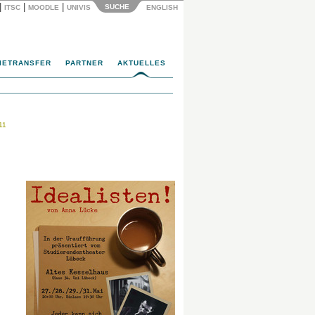
|
|
|
SUCHE
ITSC
MOODLE
UNIVIS
ENGLISH
IETRANSFER
PARTNER
AKTUELLES
11