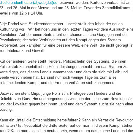
studierendentheater(at)web(dot)de
reserviert werden. Kartenvorverkauf ist am
23. und 26. Mai in der Mensa und am 25. Mai im Foyer des Zentralklinikums,
jeweils von 12 bis 14 Uhr.
Altje Parbel vom Studierendentheater Lübeck stellt den Inhalt der neuen
Aufführung vor: "Wir befinden uns in den letzten Tagen vor dem Ausbruch eine
Revolution. Auf der einen Seite steht der charismatische Gary, genannt der
Revolutionär, der seine Verbündeten auf den Kampf gegen das System
vorbereitet. Sie kämpfen für eine bessere Welt, eine Welt, die nicht geprägt is
von Intoleranz und Gewalt.
Auf der anderen Seite steht Herders, Polizeichefin des Systems, die ihren
Polizeistab zu unerbittlichen Höchstleistungen antreibt, um das System zu
verteidigen, das dieses Land zusammenhält und dem sie sich mit Leib und
Seele verschrieben hat. Es sind nur noch wenige Tage bis zum alles
entscheidenden Kampf, und die Fronten verhärten sich zunehmend.
Dazwischen steht Mirja, junge Polizistin, Protegée von Herders und die
Geliebte von Gary. Hin und hergerissen zwischen der Liebe zum Revolutionär
und der Loyalität gegenüber ihrem Land und dem System sucht sie nach eine
Lösung.
Kann ein Unfall die Entscheidung herbeiführen? Kann ein Verrat die Revolutio
aufhalten? Ist Neutralität die dritte Seite, auf der man in diesem Kampf stehe
kann? Kann man eigentlich neutral sein, wenn es um das eigene Land und da