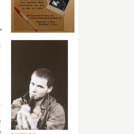
r
t
r
n
n
s
Szenenfoto: Gary