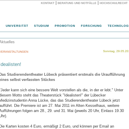
|
|
KONTAKT
BERATUNG UND NOTFÄLLE
HOCHSCHULRECHT
Website
UNIVERSITÄT
STUDIUM
PROMOTION
FORSCHUNG
TECHNOLOG
Aktuelles
Sonntag, 29.05.20
VERANSTALTUNGEN
Idealisten!
Das Studierendentheater Lübeck präsentiert erstmals die Uraufführung
eines selbst verfassten Stückes
"Jeder kann sich eine bessere Welt vorstellen als die, in der er lebt." Unter
diesem Motto steht das Theaterstück "Idealisten!" der Lübecker
Medizinstudentin Anna Lücke, das das Studierendentheater Lübeck jetzt
aufführt. Die Premiere ist am 27. Mai 2011 im Alten Kesselhaus, weitere
Aufführungen folgen am 28., 29. und 31. Mai (jeweils 20 Uhr, Einlass 19.30
Uhr).
Die Karten kosten 4 Euro, ermäßigt 2 Euro, und können per Email an