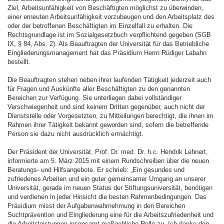
Ziel, Arbeitsunfähigkeit von Beschäftigten möglichst zu überwinden,
einer erneuten Arbeitsunfähigkeit vorzubeugen und den Arbeitsplatz des
oder der betroffenen Beschäftigten im Einzelfall zu erhalten. Die
Rechtsgrundlage ist im Sozialgesetzbuch verpflichtend gegeben (SGB
IX, § 84, Abs. 2). Als Beauftragten der Universität für das Betriebliche
Eingliederungsmanagement hat das Präsidium Herrn Rüdiger Labahn
bestellt.
Die Beauftragten stehen neben ihrer laufenden Tätigkeit jederzeit auch
für Fragen und Auskünfte aller Beschäftigten zu den genannten
Bereichen zur Verfügung. Sie unterliegen dabei vollständiger
Verschwiegenheit und sind keinem Dritten gegenüber, auch nicht der
Dienststelle oder Vorgesetzten, zu Mitteilungen berechtigt, die ihnen im
Rahmen ihrer Tätigkeit bekannt geworden sind, sofern die betreffende
Person sie dazu nicht ausdrücklich ermächtigt.
Der Präsident der Universität, Prof. Dr. med. Dr. h.c. Hendrik Lehnert,
informierte am 5. März 2015 mit einem Rundschreiben über die neuen
Beratungs- und Hilfsangebote. Er schrieb: „Ein gesundes und
zufriedenes Arbeiten und ein guter gemeinsamer Umgang an unserer
Universität, gerade im neuen Status der Stiftungsuniversität, benötigen
und verdienen in jeder Hinsicht die besten Rahmenbedingungen. Das
Präsidium misst der Aufgabenwahrnehmung in den Bereichen
Suchtprävention und Eingliederung eine für die Arbeitszufriedenheit und
die Arbeitsleistungen insgesamt maßgebliche Rolle zu. Ich danke den