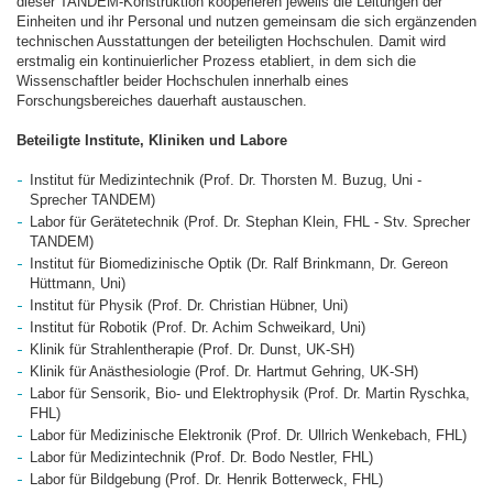
dieser TANDEM-Konstruktion kooperieren jeweils die Leitungen der
Einheiten und ihr Personal und nutzen gemeinsam die sich ergänzenden
technischen Ausstattungen der beteiligten Hochschulen. Damit wird
erstmalig ein kontinuierlicher Prozess etabliert, in dem sich die
Wissenschaftler beider Hochschulen innerhalb eines
Forschungsbereiches dauerhaft austauschen.
Beteiligte Institute, Kliniken und Labore
Institut für Medizintechnik (Prof. Dr. Thorsten M. Buzug, Uni -
Sprecher TANDEM)
Labor für Gerätetechnik (Prof. Dr. Stephan Klein, FHL - Stv. Sprecher
TANDEM)
Institut für Biomedizinische Optik (Dr. Ralf Brinkmann, Dr. Gereon
Hüttmann, Uni)
Institut für Physik (Prof. Dr. Christian Hübner, Uni)
Institut für Robotik (Prof. Dr. Achim Schweikard, Uni)
Klinik für Strahlentherapie (Prof. Dr. Dunst, UK-SH)
Klinik für Anästhesiologie (Prof. Dr. Hartmut Gehring, UK-SH)
Labor für Sensorik, Bio- und Elektrophysik (Prof. Dr. Martin Ryschka,
FHL)
Labor für Medizinische Elektronik (Prof. Dr. Ullrich Wenkebach, FHL)
Labor für Medizintechnik (Prof. Dr. Bodo Nestler, FHL)
Labor für Bildgebung (Prof. Dr. Henrik Botterweck, FHL)