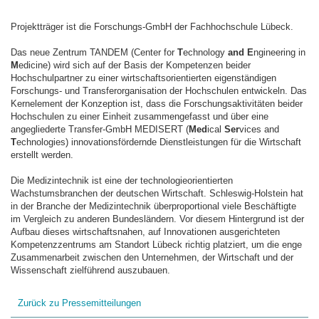
Projektträger ist die Forschungs-GmbH der Fachhochschule Lübeck.
Das neue Zentrum TANDEM (Center for
T
echnology
and
E
ngineering in
M
edicine) wird sich auf der Basis der Kompetenzen beider
Hochschulpartner zu einer wirtschaftsorientierten eigenständigen
Forschungs- und Transferorganisation der Hochschulen entwickeln. Das
Kernelement der Konzeption ist, dass die Forschungsaktivitäten beider
Hochschulen zu einer Einheit zusammengefasst und über eine
angegliederte Transfer-GmbH MEDISERT (
Med
ical
Ser
vices and
T
echnologies) innovationsfördernde Dienstleistungen für die Wirtschaft
erstellt werden.
Die Medizintechnik ist eine der technologieorientierten
Wachstumsbranchen der deutschen Wirtschaft. Schleswig-Holstein hat
in der Branche der Medizintechnik überproportional viele Beschäftigte
im Vergleich zu anderen Bundesländern. Vor diesem Hintergrund ist der
Aufbau dieses wirtschaftsnahen, auf Innovationen ausgerichteten
Kompetenzzentrums am Standort Lübeck richtig platziert, um die enge
Zusammenarbeit zwischen den Unternehmen, der Wirtschaft und der
Wissenschaft zielführend auszubauen.
Zurück zu Pressemitteilungen