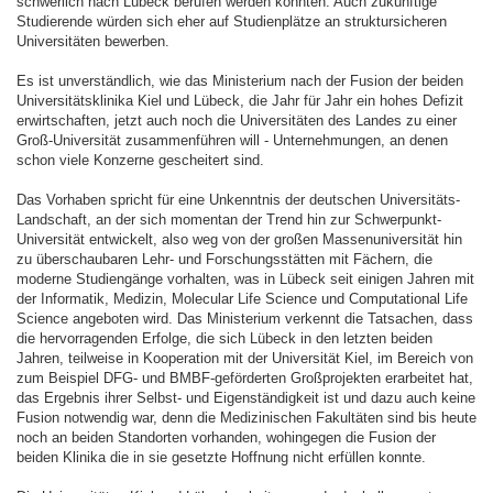
schwerlich nach Lübeck berufen werden könnten. Auch zukünftige
Studierende würden sich eher auf Studienplätze an struktursicheren
Universitäten bewerben.
Es ist unverständlich, wie das Ministerium nach der Fusion der beiden
Universitätsklinika Kiel und Lübeck, die Jahr für Jahr ein hohes Defizit
erwirtschaften, jetzt auch noch die Universitäten des Landes zu einer
Groß-Universität zusammenführen will - Unternehmungen, an denen
schon viele Konzerne gescheitert sind.
Das Vorhaben spricht für eine Unkenntnis der deutschen Universitäts-
Landschaft, an der sich momentan der Trend hin zur Schwerpunkt-
Universität entwickelt, also weg von der großen Massenuniversität hin
zu überschaubaren Lehr- und Forschungsstätten mit Fächern, die
moderne Studiengänge vorhalten, was in Lübeck seit einigen Jahren mit
der Informatik, Medizin, Molecular Life Science und Computational Life
Science angeboten wird. Das Ministerium verkennt die Tatsachen, dass
die hervorragenden Erfolge, die sich Lübeck in den letzten beiden
Jahren, teilweise in Kooperation mit der Universität Kiel, im Bereich von
zum Beispiel DFG- und BMBF-geförderten Großprojekten erarbeitet hat,
das Ergebnis ihrer Selbst- und Eigenständigkeit ist und dazu auch keine
Fusion notwendig war, denn die Medizinischen Fakultäten sind bis heute
noch an beiden Standorten vorhanden, wohingegen die Fusion der
beiden Klinika die in sie gesetzte Hoffnung nicht erfüllen konnte.