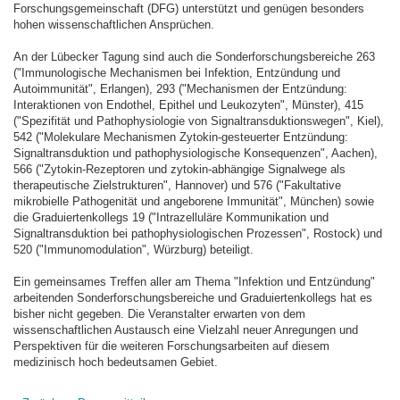
Forschungsgemeinschaft (DFG) unterstützt und genügen besonders
hohen wissenschaftlichen Ansprüchen.
An der Lübecker Tagung sind auch die Sonderforschungsbereiche 263
("Immunologische Mechanismen bei Infektion, Entzündung und
Autoimmunität", Erlangen), 293 ("Mechanismen der Entzündung:
Interaktionen von Endothel, Epithel und Leukozyten", Münster), 415
("Spezifität und Pathophysiologie von Signaltransduktionswegen", Kiel),
542 ("Molekulare Mechanismen Zytokin-gesteuerter Entzündung:
Signaltransduktion und pathophysiologische Konsequenzen", Aachen),
566 ("Zytokin-Rezeptoren und zytokin-abhängige Signalwege als
therapeutische Zielstrukturen", Hannover) und 576 ("Fakultative
mikrobielle Pathogenität und angeborene Immunität", München) sowie
die Graduiertenkollegs 19 ("Intrazelluläre Kommunikation und
Signaltransduktion bei pathophysiologischen Prozessen", Rostock) und
520 ("Immunomodulation", Würzburg) beteiligt.
Ein gemeinsames Treffen aller am Thema "Infektion und Entzündung"
arbeitenden Sonderforschungsbereiche und Graduiertenkollegs hat es
bisher nicht gegeben. Die Veranstalter erwarten von dem
wissenschaftlichen Austausch eine Vielzahl neuer Anregungen und
Perspektiven für die weiteren Forschungsarbeiten auf diesem
medizinisch hoch bedeutsamen Gebiet.