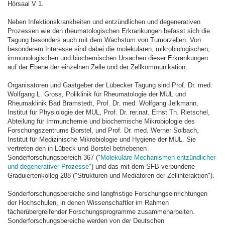
Hörsaal V 1.
Neben Infektionskrankheiten und entzündlichen und degenerativen
Prozessen wie den rheumatologischen Erkrankungen befasst sich die
Tagung besonders auch mit dem Wachstum von Tumorzellen. Von
besonderem Interesse sind dabei die molekularen, mikrobiologischen,
immunologischen und biochemischen Ursachen dieser Erkrankungen
auf der Ebene der einzelnen Zelle und der Zellkommunikation.
Organisatoren und Gastgeber der Lübecker Tagung sind Prof. Dr. med.
Wolfgang L. Gross, Poliklinik für Rheumatologie der MUL und
Rheumaklinik Bad Bramstedt, Prof. Dr. med. Wolfgang Jelkmann,
Institut für Physiologie der MUL, Prof. Dr. rer.nat. Ernst Th. Rietschel,
Abteilung für Immunchemie und biochemische Mikrobiologie des
Forschungszentrums Borstel, und Prof. Dr. med. Werner Solbach,
Institut für Medizinische Mikrobiologie und Hygiene der MUL. Sie
vertreten den in Lübeck und Borstel betriebenen
Sonderforschungsbereich 367 (
"Molekulare Mechanismen entzündlicher
und degenerativer Prozesse"
) und das mit dem SFB verbundene
Graduiertenkolleg 288 ("Strukturen und Mediatoren der Zellinteraktion").
Sonderforschungsbereiche sind langfristige Forschungseinrichtungen
der Hochschulen, in denen Wissenschaftler im Rahmen
fächerübergreifender Forschungsprogramme zusammenarbeiten.
Sonderforschungsbereiche werden von der Deutschen