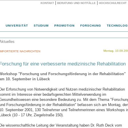
|
|
KONTAKT
BERATUNG UND NOTFÄLLE
HOCHSCHULRECHT
Website
UNIVERSITÄT
STUDIUM
PROMOTION
FORSCHUNG
TECHNOLOG
Aktuelles
Montag, 10.09.20
IMPORTIERTE NACHRICHTEN
Forschung für eine verbesserte medizinische Rehabilitation
Workshop "Forschung und Forschungsförderung in der Rehabilitation"
am 10. September in Lübeck
Der Erforschung von Notwendigkeit und Nutzen medizinischer Rehabilitation
kommt im Interesse einer bedarfsgerechten Mittelverwendung im
Gesundheitswesen eine besondere Bedeutung zu. Mit dem Thema "Forschun
und Forschungsförderung in der Rehabilitation" befassen sich am Montag, de
10. September 2001, 130 Teilnehmer und Teilnehmerinnen eines Workshops i
Lübeck (10 - 17 Uhr, Ziegelstraße 150).
Die wissenschaftliche Leitung der Veranstaltung haben Dr. Ruth Deck vom