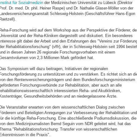
Institut für Sozialmedizin
der Medizinischen Universität zu Lübeck (Direktor
Prof. Dr. med. Dr. phil. Heiner Raspe) und Dr. Nathalie Glaser-Möller von der
Landesversicherungsanstalt Schleswig-Holstein (Geschäftsführer Hans-Egon
Raetzell).
Reha-Forschung wird auf dem Workshop aus der Perspektive der Förderer, de
Universität und der Reha-Kliniken dargestellt und diskutiert. Ein besonderes
Interesse gilt dabei der Arbeit und den Erfahrungen des "Vereins zur Förderun
der Rehabilitationsforschung" (vffr), der in Schleswig-Holstein seit 1994 beste
und in diesen Jahren 26 regionale Forschungsvorhaben mit einem
Gesamtvolumen von 2,3 Millionen Mark gefördert hat.
Das Symposium will dazu beitragen, Initiativen der regionalen
Forschungsförderung zu unterstützen und zu verstärken. Es richtet sich an di
von den Rentenversicherungsträgern und dem Bundesforschungsministerium
geförderten Forschungsverbünde zur Rehabilitation, aber auch an alle
rehabilitationswissenschaftlich interessierten Reha- und Akutkliniken,
Kostenträger, Gesundheitsbehörden und an niedergelassene Ärzte.
Die Veranstalter erwarten von dem wissenschaftlichen Dialog zwischen
Förderern und Beteiligten Anregungen zur Verbesserung der Rehabilitation und
für die künftige Reha-Forschung. Eine abschließende Podiumsdiskussion, die
von dem Medizinjournalisten Bernd Seguin vom NDR geleitet wird, hat das
Thema "Rehabilitationsforschung: Transfer von wissenschaftlichen
Erkenntnissen in die Praxis".