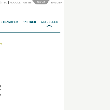
|
|
|
SUCHE
ITSC
MOODLE
UNIVIS
ENGLISH
IETRANSFER
PARTNER
AKTUELLES
01
g
m
n