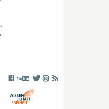
s
ts
as