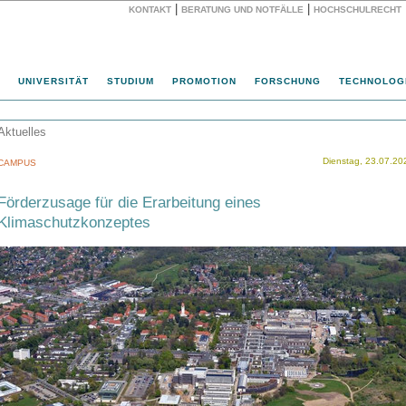
|
|
KONTAKT
BERATUNG UND NOTFÄLLE
HOCHSCHULRECHT
Website
UNIVERSITÄT
STUDIUM
PROMOTION
FORSCHUNG
TECHNOLOG
Aktuelles
Dienstag, 23.07.20
CAMPUS
Förderzusage für die Erarbeitung eines
Klimaschutzkonzeptes