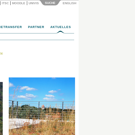
|
|
|
SUCHE
ITSC
MOODLE
UNIVIS
ENGLISH
IETRANSFER
PARTNER
AKTUELLES
24