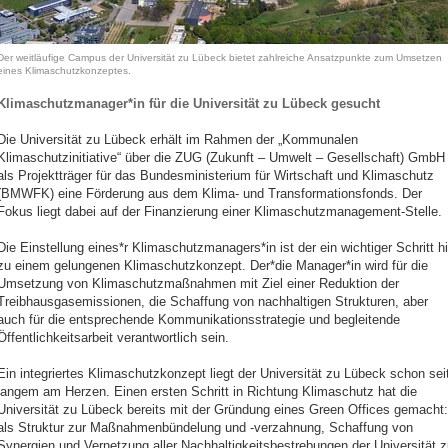
Der weitläufige Campus der Universität zu Lübeck bietet zahlreiche Ansatzpunkte zum Umsetzen
eines Klimaschutzkonzeptes.
Klimaschutzmanager*in für die Universität zu Lübeck gesucht
Die Universität zu Lübeck erhält im Rahmen der „Kommunalen
Klimaschutzinitiative“ über die ZUG (Zukunft – Umwelt – Gesellschaft) GmbH
als Projektträger für das Bundesministerium für Wirtschaft und Klimaschutz
(BMWFK) eine Förderung aus dem Klima- und Transformationsfonds. Der
Fokus liegt dabei auf der Finanzierung einer Klimaschutzmanagement-Stelle.
Die Einstellung eines*r Klimaschutzmanagers*in ist der ein wichtiger Schritt h
zu einem gelungenen Klimaschutzkonzept. Der*die Manager*in wird für die
Umsetzung von Klimaschutzmaßnahmen mit Ziel einer Reduktion der
Treibhausgasemissionen, die Schaffung von nachhaltigen Strukturen, aber
auch für die entsprechende Kommunikationsstrategie und begleitende
Öffentlichkeitsarbeit verantwortlich sein.
Ein integriertes Klimaschutzkonzept liegt der Universität zu Lübeck schon sei
langem am Herzen. Einen ersten Schritt in Richtung Klimaschutz hat die
Universität zu Lübeck bereits mit der Gründung eines Green Offices gemacht:
als Struktur zur Maßnahmenbündelung und -verzahnung, Schaffung von
Synergien und Vernetzung aller Nachhaltigkeitsbestrebungen der Universität z