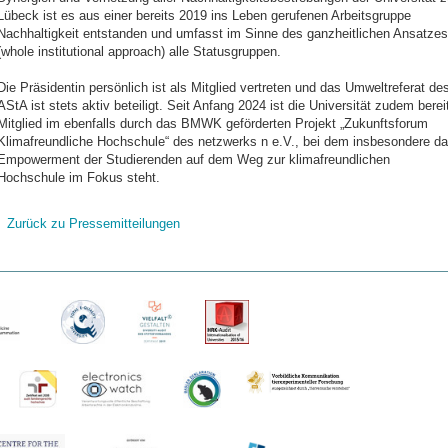
Lübeck ist es aus einer bereits 2019 ins Leben gerufenen Arbeitsgruppe
Nachhaltigkeit entstanden und umfasst im Sinne des ganzheitlichen Ansatzes
(whole institutional approach) alle Statusgruppen.
Die Präsidentin persönlich ist als Mitglied vertreten und das Umweltreferat de
AStA ist stets aktiv beteiligt. Seit Anfang 2024 ist die Universität zudem berei
Mitglied im ebenfalls durch das BMWK geförderten Projekt „Zukunftsforum
Klimafreundliche Hochschule“ des netzwerks n e.V., bei dem insbesondere d
Empowerment der Studierenden auf dem Weg zur klimafreundlichen
Hochschule im Fokus steht.
Zurück zu Pressemitteilungen