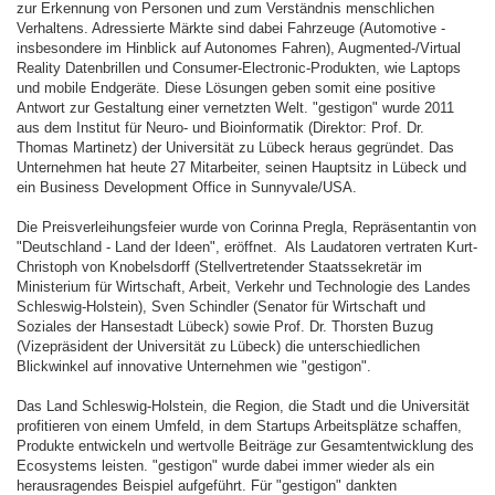
zur Erkennung von Personen und zum Verständnis menschlichen
Verhaltens. Adressierte Märkte sind dabei Fahrzeuge (Automotive -
insbesondere im Hinblick auf Autonomes Fahren), Augmented-/Virtual
Reality Datenbrillen und Consumer-Electronic-Produkten, wie Laptops
und mobile Endgeräte. Diese Lösungen geben somit eine positive
Antwort zur Gestaltung einer vernetzten Welt. "gestigon" wurde 2011
aus dem Institut für Neuro- und Bioinformatik (Direktor: Prof. Dr.
Thomas Martinetz) der Universität zu Lübeck heraus gegründet. Das
Unternehmen hat heute 27 Mitarbeiter, seinen Hauptsitz in Lübeck und
ein Business Development Office in Sunnyvale/USA.
Die Preisverleihungsfeier wurde von Corinna Pregla, Repräsentantin von
"Deutschland - Land der Ideen", eröffnet. Als Laudatoren vertraten Kurt-
Christoph von Knobelsdorff (Stellvertretender Staatssekretär im
Ministerium für Wirtschaft, Arbeit, Verkehr und Technologie des Landes
Schleswig-Holstein), Sven Schindler (Senator für Wirtschaft und
Soziales der Hansestadt Lübeck) sowie Prof. Dr. Thorsten Buzug
(Vizepräsident der Universität zu Lübeck) die unterschiedlichen
Blickwinkel auf innovative Unternehmen wie "gestigon".
Das Land Schleswig-Holstein, die Region, die Stadt und die Universität
profitieren von einem Umfeld, in dem Startups Arbeitsplätze schaffen,
Produkte entwickeln und wertvolle Beiträge zur Gesamtentwicklung des
Ecosystems leisten. "gestigon" wurde dabei immer wieder als ein
herausragendes Beispiel aufgeführt. Für "gestigon" dankten