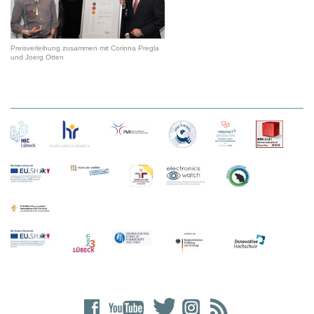
Preisverleihung zusammen mit Corinna Pregla
und Joerg Otten