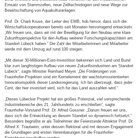
Einsatz von Stammzellen, neue Zelltechnologien und neue Wege zur
Bewirtschaftung von Aquakulturanlagen.
Prof. Dr. Charli Kruse, der Leiter des EMB, hob hervor, dass sich die
Wirtschaftskooperationen bereits seit Monaten hervorragend entwickeln:
„Wir freuen uns, dass wir mit der Bewilligung für den Neubau eine klare
Zukunftsperspektive für den Aufbau weiterer Forschungskapazitäten am
Standort Lübeck haben.“ Die Zahl der Mitarbeiterinnen und Mitarbeiter
werde mit dem Umzug auf rund 100 steigen.
„Mit dieser 30-Millionen-Euro-Investition bekennen sich Land und Bund
klar zum langfristigen Aufbau von neuen Zukunftsindustrien am Standort
Lübeck“, sagte Minister Reinhard Meyer. „Die Förderungen von
Fraunhofer-Projekten sind ein Kernelement der wachstumsorientierten
Innovationspolitik dieser Landesregierung. Ich bin überzeugt, dass jeder
Cent, der hier investiert wird, sich für das Land auszahlen wird.“
„Dieses Lübecker Projekt hat ein großes Potenzial, viel versprechende
Industriebereiche des 21. Jahrhunderts zu erschließen“, sagte
Fraunhofer-Vorstand Prof. Dr. Alfred Gossner. „Darum freuen wir uns,
dass sich die Entwicklung an diesem Standort so dynamisch fortsetzt.“
Besonders begrüßte er als Teilnehmer der Feierstunde Altrektor Prof. Dr.
Alfred X. Trautwein, unter dessen Rektorat und mit dessen Engagement
die Grundlagen und ersten Vereinbarungen für die Fraunhofer-
Einrichtung geschaffen wurden.