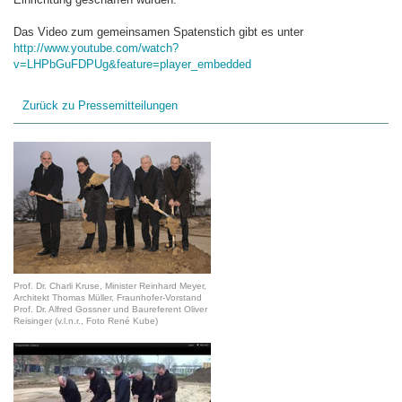
Das Video zum gemeinsamen Spatenstich gibt es unter
http://www.youtube.com/watch?
v=LHPbGuFDPUg&feature=player_embedded
Zurück zu Pressemitteilungen
Prof. Dr. Charli Kruse, Minister Reinhard Meyer,
Architekt Thomas Müller, Fraunhofer-Vorstand
Prof. Dr. Alfred Gossner und Baureferent Oliver
Reisinger (v.l.n.r., Foto René Kube)