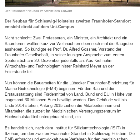
Der Fraunhofer-Neubau im Architekten-Entwurf
Der Neubau für Schleswig-Holsteins zweiten Fraunhofer-Standort
entsteht direkt auf dem Uni-Campus
Nicht schlecht: Zwei Professoren, ein Minister, ein Architekt und ein
Baureferent wollten kurz vor Weihnachten eben noch mal die Baugrube
ausheben. So kündigte es Prof. Dr. Alfred Gossner, Vorstand der
Fraunhofer-Gesellschaft, in seiner launigen Ansprache zum ersten
Spatenstich am 20. Dezember jedenfalls an. Aus Kiel nahm
Wirtschafts- und Technologieminister Reinhard Meyer an der
Feierstunde teil.
Nun können die Bauarbeiten für die Lübecker Fraunhofer-Einrichtung für
Marine Biotechnologie (EMB) beginnen. Für den Bau und die
Erstausstattung sind Fördermittel von Land, Bund und EU in Höhe von
insgesamt 30 Millionen Euro bewilligt worden. Das Gebäude soll bis
Ende 2014 stehen, Anfang 2015 ziehen die Mitarbeiterinnen und
Mitarbeiter, die zurzeit im Medizinischen Versorgungszentrum im
Hochschulstadtteil untergebracht sind, ein.
Es handelt sich, nach dem Institut für Siliziumtechnologie (ISIT) in
Itzehoe, um den zweiten Fraunhofer-Standort in Schleswig-Holstein. Die
EMB erforscht und entwickelt neue Verfahren für den medizinischen