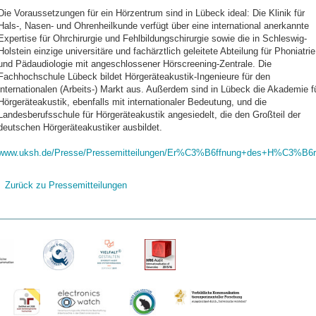
Die Voraussetzungen für ein Hörzentrum sind in Lübeck ideal: Die Klinik für
Hals-, Nasen- und Ohrenheilkunde verfügt über eine international anerkannte
Expertise für Ohrchirurgie und Fehlbildungschirurgie sowie die in Schleswig-
Holstein einzige universitäre und fachärztlich geleitete Abteilung für Phoniatrie
und Pädaudiologie mit angeschlossener Hörscreening-Zentrale. Die
Fachhochschule Lübeck bildet Hörgeräteakustik-Ingenieure für den
internationalen (Arbeits-) Markt aus. Außerdem sind in Lübeck die Akademie f
Hörgeräteakustik, ebenfalls mit internationaler Bedeutung, und die
Landesberufsschule für Hörgeräteakustik angesiedelt, die den Großteil der
deutschen Hörgeräteakustiker ausbildet.
www.uksh.de/Presse/Pressemitteilungen/Er%C3%B6ffnung+des+H%C3%
Zurück zu Pressemitteilungen