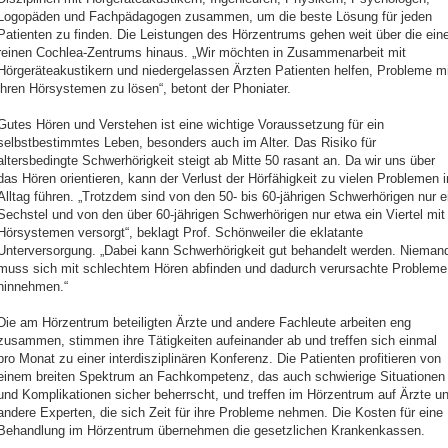
Logopäden und Fachpädagogen zusammen, um die beste Lösung für jeden
Patienten zu finden. Die Leistungen des Hörzentrums gehen weit über die ein
reinen Cochlea-Zentrums hinaus. „Wir möchten in Zusammenarbeit mit
Hörgeräteakustikern und niedergelassen Ärzten Patienten helfen, Probleme mi
ihren Hörsystemen zu lösen“, betont der Phoniater.
Gutes Hören und Verstehen ist eine wichtige Voraussetzung für ein
selbstbestimmtes Leben, besonders auch im Alter. Das Risiko für
altersbedingte Schwerhörigkeit steigt ab Mitte 50 rasant an. Da wir uns über
das Hören orientieren, kann der Verlust der Hörfähigkeit zu vielen Problemen 
Alltag führen. „Trotzdem sind von den 50- bis 60-jährigen Schwerhörigen nur e
Sechstel und von den über 60-jährigen Schwerhörigen nur etwa ein Viertel mit
Hörsystemen versorgt“, beklagt Prof. Schönweiler die eklatante
Unterversorgung. „Dabei kann Schwerhörigkeit gut behandelt werden. Nieman
muss sich mit schlechtem Hören abfinden und dadurch verursachte Probleme
hinnehmen.“
Die am Hörzentrum beteiligten Ärzte und andere Fachleute arbeiten eng
zusammen, stimmen ihre Tätigkeiten aufeinander ab und treffen sich einmal
pro Monat zu einer interdisziplinären Konferenz. Die Patienten profitieren von
einem breiten Spektrum an Fachkompetenz, das auch schwierige Situationen
und Komplikationen sicher beherrscht, und treffen im Hörzentrum auf Ärzte u
andere Experten, die sich Zeit für ihre Probleme nehmen. Die Kosten für eine
Behandlung im Hörzentrum übernehmen die gesetzlichen Krankenkassen.