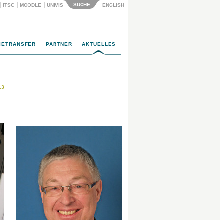
|
|
|
SUCHE
ITSC
MOODLE
UNIVIS
ENGLISH
IETRANSFER
PARTNER
AKTUELLES
13