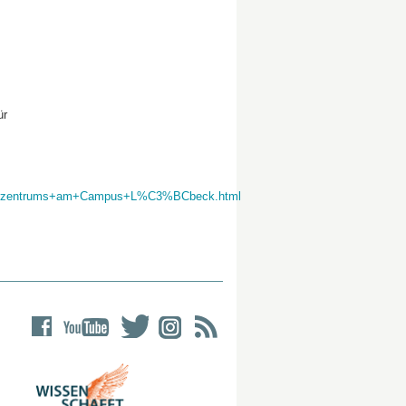
ür
B6rzentrums+am+Campus+L%C3%BCbeck.html