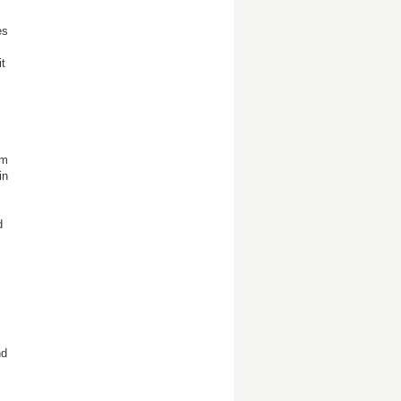
es
t
im
in
d
nd