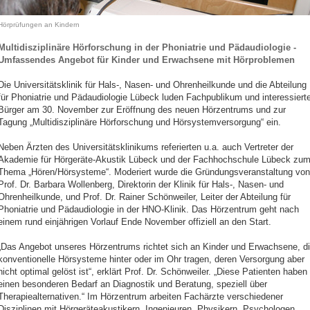
Hörprüfungen an Kindern
Multidisziplinäre Hörforschung in der Phoniatrie und Pädaudiologie -
Umfassendes Angebot für Kinder und Erwachsene mit Hörproblemen
Die Universitätsklinik für Hals-, Nasen- und Ohrenheilkunde und die Abteilung
für Phoniatrie und Pädaudiologie Lübeck luden Fachpublikum und interessiert
Bürger am 30. November zur Eröffnung des neuen Hörzentrums und zur
Tagung „Multidisziplinäre Hörforschung und Hörsystemversorgung“ ein.
Neben Ärzten des Universitätsklinikums referierten u.a. auch Vertreter der
Akademie für Hörgeräte-Akustik Lübeck und der Fachhochschule Lübeck zu
Thema „Hören/Hörsysteme“. Moderiert wurde die Gründungsveranstaltung von
Prof. Dr. Barbara Wollenberg, Direktorin der Klinik für Hals-, Nasen- und
Ohrenheilkunde, und Prof. Dr. Rainer Schönweiler, Leiter der Abteilung für
Phoniatrie und Pädaudiologie in der HNO-Klinik. Das Hörzentrum geht nach
einem rund einjährigen Vorlauf Ende November offiziell an den Start.
„Das Angebot unseres Hörzentrums richtet sich an Kinder und Erwachsene, d
konventionelle Hörsysteme hinter oder im Ohr tragen, deren Versorgung aber
nicht optimal gelöst ist“, erklärt Prof. Dr. Schönweiler. „Diese Patienten haben
einen besonderen Bedarf an Diagnostik und Beratung, speziell über
Therapiealternativen.“ Im Hörzentrum arbeiten Fachärzte verschiedener
Disziplinen mit Hörgeräteakustikern, Ingenieuren, Physikern, Psychologen,