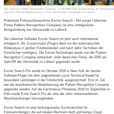
Das Team der Pattern Recognition Company - in der Mitte Prof. Erhardt Barth, Dr. Thomas Käs
und Prof. Thomas Martinetz (v.l.n.r.; Foto: René Kube / Universität zu Lübeck)
Prämierte Fotosuchmaschine Excire Search - Die junge Lübecker
Firma Pattern Recognition Company ist eine erfolgreiche
Ausgründung der Universität zu Lübeck
Die Lübecker Software Excire Search ist jetzt auch international
erfolgreich. Als Zusatzmodul (Plugin) dient sie der automatischen
Bildanalyse in großen Fotobeständen und nutzt dafür Techniken der
Künstlichen Intelligenz. Die Excire-Technologie wurde von der Pattern
Recognition Company entwickelt, einer deutschen Firma, die 2005 als
Spin-Off der Universität zu Lübeck gegründet wurde.
Excire Search Pro wurde im Oktober 2018 in New York als bestes
Software-Plugin mit dem angesehenen Lucie Technical Award für
besondere Leistungen in der Fototechnik ausgezeichnet. Erst im Juli
war die amerikanische Niederlassung der Pattern Recognition Company
gegründet worden. Auf der Fachmesse Photokina 2018 im September in
Köln wurde Exire Search Pro als eine der zehn interessantesten
Neuentwicklungen hervorgehoben.
Excire Search ist eine leistungsstarke Suchmaschine für
Fotosammlungen, die auf lokalen Rechnern läuft und keinen Cloud-