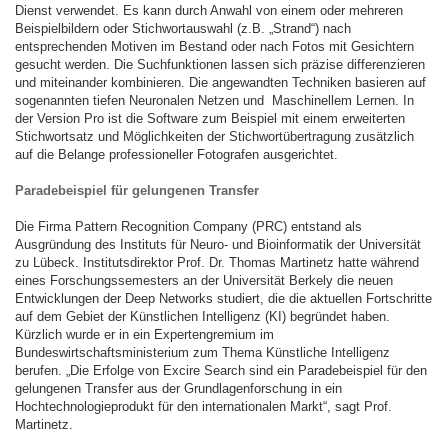
Dienst verwendet. Es kann durch Anwahl von einem oder mehreren
Beispielbildern oder Stichwortauswahl (z.B. „Strand“) nach
entsprechenden Motiven im Bestand oder nach Fotos mit Gesichtern
gesucht werden. Die Suchfunktionen lassen sich präzise differenzieren
und miteinander kombinieren. Die angewandten Techniken basieren auf
sogenannten tiefen Neuronalen Netzen und Maschinellem Lernen. In
der Version Pro ist die Software zum Beispiel mit einem erweiterten
Stichwortsatz und Möglichkeiten der Stichwortübertragung zusätzlich
auf die Belange professioneller Fotografen ausgerichtet.
Paradebeispiel für gelungenen Transfer
Die Firma Pattern Recognition Company (PRC) entstand als
Ausgründung des Instituts für Neuro- und Bioinformatik der Universität
zu Lübeck. Institutsdirektor Prof. Dr. Thomas Martinetz hatte während
eines Forschungssemesters an der Universität Berkely die neuen
Entwicklungen der Deep Networks studiert, die die aktuellen Fortschritte
auf dem Gebiet der Künstlichen Intelligenz (KI) begründet haben.
Kürzlich wurde er in ein Expertengremium im
Bundeswirtschaftsministerium zum Thema Künstliche Intelligenz
berufen. „Die Erfolge von Excire Search sind ein Paradebeispiel für den
gelungenen Transfer aus der Grundlagenforschung in ein
Hochtechnologieprodukt für den internationalen Markt“, sagt Prof.
Martinetz.