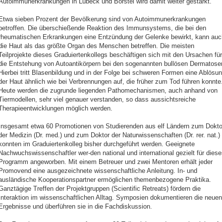
Autoimmunerkrankungen in Lübeck und Borstel wird damit weiter gestärkt.“
Etwa sieben Prozent der Bevölkerung sind von Autoimmunerkrankungen
betroffen. Die überschießende Reaktion des Immunsystems, die bei den
rheumatischen Erkrankungen eine Entzündung der Gelenke bewirkt, kann auc
die Haut als das größte Organ des Menschen betreffen. Die meisten
Teilprojekte dieses Graduiertenkollegs beschäftigen sich mit den Ursachen für
die Entstehung von Autoantikörpern bei den sogenannten bullösen Dermatose
Hierbei tritt Blasenbildung und in der Folge bei schweren Formen eine Ablösu
der Haut ähnlich wie bei Verbrennungen auf, die früher zum Tod führen konnte
Heute werden die zugrunde liegenden Pathomechanismen, auch anhand von
Tiermodellen, sehr viel genauer verstanden, so dass aussichtsreiche
Therapieentwicklungen möglich werden.
Insgesamt etwa 60 Promotionen von Studierenden aus elf Ländern zum Dokto
der Medizin (Dr. med.) und zum Doktor der Naturwissenschaften (Dr. rer. nat.)
konnten im Graduiertenkolleg bisher durchgeführt werden. Geeignete
Nachwuchswissenschaftler wer-den national und international gezielt für diese
Programm angeworben. Mit einem Betreuer und zwei Mentoren erhält jeder
Promovend eine ausgezeichnete wissenschaftliche Anleitung. In- und
ausländische Kooperationspartner ermöglichen themenbezogene Praktika.
Ganztägige Treffen der Projektgruppen (Scientific Retreats) fördern die
Interaktion im wissenschaftlichen Alltag. Symposien dokumentieren die neuen
Ergebnisse und überführen sie in die Fachdiskussion.