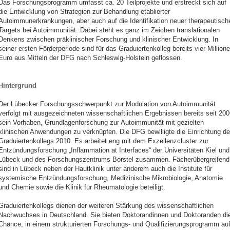
Das Forschungsprogramm umfasst ca. 20 Teilprojekte und erstreckt sich auf
die Entwicklung von Strategien zur Behandlung etablierter
Autoimmunerkrankungen, aber auch auf die Identifikation neuer therapeutisch
Targets bei Autoimmunität. Dabei steht es ganz im Zeichen translationalen
Denkens zwischen präklinischer Forschung und klinischer Entwicklung. In
seiner ersten Förderperiode sind für das Graduiertenkolleg bereits vier Million
Euro aus Mitteln der DFG nach Schleswig-Holstein geflossen.
Hintergrund
Der Lübecker Forschungsschwerpunkt zur Modulation von Autoimmunität
verfolgt mit ausgezeichneten wissenschaftlichen Ergebnissen bereits seit 200
sein Vorhaben, Grundlagenforschung zur Autoimmunität mit gezielten
klinischen Anwendungen zu verknüpfen. Die DFG bewilligte die Einrichtung d
Graduiertenkollegs 2010. Es arbeitet eng mit dem Exzellenzcluster zur
Entzündungsforschung „Inflammation at Interfaces“ der Universitäten Kiel und
Lübeck und des Forschungszentrums Borstel zusammen. Fächerübergreifend
sind in Lübeck neben der Hautklinik unter anderem auch die Institute für
systemische Entzündungsforschung, Medizinische Mikrobiologie, Anatomie
und Chemie sowie die Klinik für Rheumatologie beteiligt.
Graduiertenkollegs dienen der weiteren Stärkung des wissenschaftlichen
Nachwuchses in Deutschland. Sie bieten Doktorandinnen und Doktoranden di
Chance, in einem strukturierten Forschungs- und Qualifizierungsprogramm au