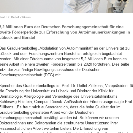
Prof. Dr. Detlef Zillikens
5,2 Millionen Euro der Deutschen Forschungsgemeinschaft für eine
zweite Förderperiode zur Erforschung von Autoimmunerkrankungen in
Lübeck und Borstel
Das Graduiertenkolleg „Modulation von Autoimmunität“ an der Universität zu
Lübeck und dem Forschungszentrum Borstel ist erfolgreich begutachtet
worden. Mit einer Fördersumme von insgesamt 5,2 Millionen Euro kann es
seine Arbeit in einem zweiten Förderzeitraum bis 2020 fortführen. Dies teilte
jetzt der zuständige Bewilligungsausschuss der Deutschen
Forschungsgemeinschaft (DFG) mit.
Sprecher des Graduiertenkollegs ist Prof. Dr. Detlef Zillikens, Vizepräsident fü
die Forschung der Universität zu Lübeck und Direktor der Klinik für
Dermatologie, Allergologie und Venerologie des Universitätsklinikums
Schleswig-Holstein, Campus Lübeck. Anlässlich der Förderzusage sagte Prof
Zillikens: „Es freut mich außerordentlich, dass die hohe Qualität der im
Graduiertenkolleg geleisteten Arbeit von der Deutschen
Forschungsgemeinschaft bestätigt worden ist. So können wir unseren
Doktorandinnen und Doktoranden die strukturierte Unterstützung ihrer
wissenschaftlichen Arbeit weiterhin bieten. Die Erforschung von