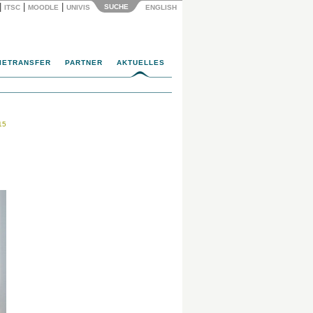
|
|
|
SUCHE
ITSC
MOODLE
UNIVIS
ENGLISH
IETRANSFER
PARTNER
AKTUELLES
15