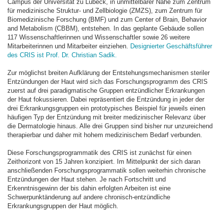
Campus der Universität zu Lübeck, in unmittelbarer Nähe zum Zentrum
für medizinische Struktur- und Zellbiologie (ZMZS), zum Zentrum für
Biomedizinische Forschung (BMF) und zum Center of Brain, Behavior
and Metabolism (CBBM), entstehen. In das geplante Gebäude sollen
117 Wissenschaftlerinnen und Wissenschaftler sowie 26 weitere
Mitarbeiterinnen und Mitarbeiter einziehen.
Designierter Geschäftsführer
des CRIS ist Prof. Dr. Christian Sadik.
Zur möglichst breiten Aufklärung der Entstehungsmechanismen steriler
Entzündungen der Haut wird sich das Forschungsprogramm des CRIS
zuerst auf drei paradigmatische Gruppen entzündlicher Erkrankungen
der Haut fokussieren. Dabei repräsentiert die Entzündung in jeder der
drei Erkrankungsgruppen ein prototypisches Beispiel für jeweils einen
häufigen Typ der Entzündung mit breiter medizinischer Relevanz über
die Dermatologie hinaus. Alle drei Gruppen sind bisher nur unzureichend
therapierbar und daher mit hohem medizinischem Bedarf verbunden.
Diese Forschungsprogrammatik des CRIS ist zunächst für einen
Zeithorizont von 15 Jahren konzipiert. Im Mittelpunkt der sich daran
anschließenden Forschungsprogrammatik sollen weiterhin chronische
Entzündungen der Haut stehen. Je nach Fortschritt und
Erkenntnisgewinn der bis dahin erfolgten Arbeiten ist eine
Schwerpunktänderung auf andere chronisch-entzündliche
Erkrankungsgruppen der Haut möglich.