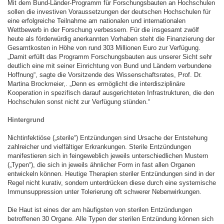
Mit dem Bund-Länder-Programm für Forschungsbauten an Hochschulen
sollen die investiven Voraussetzungen der deutschen Hochschulen für
eine erfolgreiche Teilnahme am nationalen und internationalen
Wettbewerb in der Forschung verbessern. Für die insgesamt zwölf
heute als förderwürdig anerkannten Vorhaben steht die Finanzierung der
Gesamtkosten in Höhe von rund 303 Millionen Euro zur Verfügung.
„Damit erfüllt das Programm Forschungsbauten aus unserer Sicht sehr
deutlich eine mit seiner Einrichtung von Bund und Ländern verbundene
Hoffnung“, sagte die Vorsitzende des Wissenschaftsrates, Prof. Dr.
Martina Brockmeier,. „Denn es ermöglicht die interdisziplinäre
Kooperation in spezifisch darauf ausgerichteten Infrastrukturen, die den
Hochschulen sonst nicht zur Verfügung stünden.“
Hintergrund
Nichtinfektiöse („sterile“) Entzündungen sind Ursache der Entstehung
zahlreicher und vielfältiger Erkrankungen. Sterile Entzündungen
manifestieren sich in feingeweblich jeweils unterschiedlichen Mustern
(„Typen“), die sich in jeweils ähnlicher Form in fast allen Organen
entwickeln können. Heutige Therapien steriler Entzündungen sind in der
Regel nicht kurativ, sondern unterdrücken diese durch eine systemische
Immunsuppression unter Tolerierung oft schwerer Nebenwirkungen.
Die Haut ist eines der am häufigsten von sterilen Entzündungen
betroffenen 30 Organe. Alle Typen der sterilen Entzündung können sich