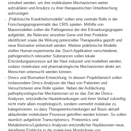
simuliert werden, um ihre molekularen Mechanismen weiter
aufzuklären und Ansätze zu ihrer therapeutischen Unterbrechung
aufzuzeigen.
„Präklinische Krankheitsmodelle“ sollen eine zentrale Rolle in der
Forschungsprogrammatik des CRIS spielen. Mithilfe von
Mausmodellen sollen die Pathogenese der drei Erkrankungsgruppen
aufgeklärt, die Relevanz einzelner Gene und ihrer Produkte
identifiziert sowie die Wirkung potenzieller Therapeutika geprüft und
neue Biomarker entwickelt werden. Weitere präklinische Modelle
stellen Human-experimente dar. Durch Applikation verschiedener,
pathogenetisch relevanter Substanzen sollen lokale
Entzündungsprozesse auf der Haut induziert und modelliert werden,
sodass molekulare und pharmakologische Mechanismen direkt am
Menschen untersucht werden können.
Omics und Biomarker-Entwicklung: In diesem Projektbereich sollen
insbesondere Omics-Analysen der Haut von Patienten und
Versuchstieren eine Rolle spielen. Neben der Aufdeckung
pathophysiologischer Mechanismen ist es das Ziel der Omics-
Analysen, entzündliche Hauterkrankungen und ihren Verlauf zukünftig
nicht mehr allein morphologisch, sondern vermehrt molekular zu
kategorisieren, so dass Therapieentscheidungen auf Basis aktuell
ablaufender molekularer Prozesse getroffen werden können. So sollen
räumlich aufgelöste Transcriptomics, Proteomics und
Metabolomics/Lipidomics Analysen entzündlicher Hautläsionen neue,
detaillierte Einblicke in die molekulare Morphologie von