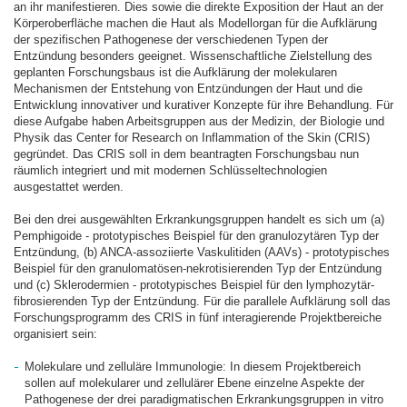
an ihr manifestieren. Dies sowie die direkte Exposition der Haut an der
Körperoberfläche machen die Haut als Modellorgan für die Aufklärung
der spezifischen Pathogenese der verschiedenen Typen der
Entzündung besonders geeignet. Wissenschaftliche Zielstellung des
geplanten Forschungsbaus ist die Aufklärung der molekularen
Mechanismen der Entstehung von Entzündungen der Haut und die
Entwicklung innovativer und kurativer Konzepte für ihre Behandlung. Für
diese Aufgabe haben Arbeitsgruppen aus der Medizin, der Biologie und
Physik das Center for Research on Inflammation of the Skin (CRIS)
gegründet. Das CRIS soll in dem beantragten Forschungsbau nun
räumlich integriert und mit modernen Schlüsseltechnologien
ausgestattet werden.
Bei den drei ausgewählten Erkrankungsgruppen handelt es sich um (a)
Pemphigoide - prototypisches Beispiel für den granulozytären Typ der
Entzündung, (b) ANCA-assoziierte Vaskulitiden (AAVs) - prototypisches
Beispiel für den granulomatösen-nekrotisierenden Typ der Entzündung
und (c) Sklerodermien - prototypisches Beispiel für den lymphozytär-
fibrosierenden Typ der Entzündung. Für die parallele Aufklärung soll das
Forschungsprogramm des CRIS in fünf interagierende Projektbereiche
organisiert sein:
Molekulare und zelluläre Immunologie: In diesem Projektbereich
sollen auf molekularer und zellulärer Ebene einzelne Aspekte der
Pathogenese der drei paradigmatischen Erkrankungsgruppen in vitro