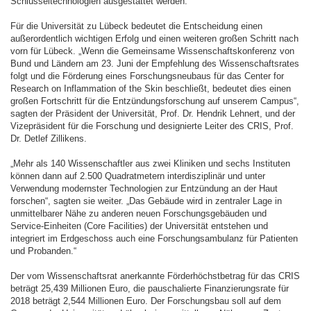
Schlüsseltechnologien ausgestattet werden.
Für die Universität zu Lübeck bedeutet die Entscheidung einen
außerordentlich wichtigen Erfolg und einen weiteren großen Schritt nach
vorn für Lübeck. „Wenn die Gemeinsame Wissenschaftskonferenz von
Bund und Ländern am 23. Juni der Empfehlung des Wissenschaftsrates
folgt und die Förderung eines Forschungsneubaus für das Center for
Research on Inflammation of the Skin beschließt, bedeutet dies einen
großen Fortschritt für die Entzündungsforschung auf unserem Campus“,
sagten der Präsident der Universität, Prof. Dr. Hendrik Lehnert, und der
Vizepräsident für die Forschung und designierte Leiter des CRIS, Prof.
Dr. Detlef Zillikens.
„Mehr als 140 Wissenschaftler aus zwei Kliniken und sechs Instituten
können dann auf 2.500 Quadratmetern interdisziplinär und unter
Verwendung modernster Technologien zur Entzündung an der Haut
forschen“, sagten sie weiter. „Das Gebäude wird in zentraler Lage in
unmittelbarer Nähe zu anderen neuen Forschungsgebäuden und
Service-Einheiten (Core Facilities) der Universität entstehen und
integriert im Erdgeschoss auch eine Forschungsambulanz für Patienten
und Probanden.“
Der vom Wissenschaftsrat anerkannte Förderhöchstbetrag für das CRIS
beträgt 25,439 Millionen Euro, die pauschalierte Finanzierungsrate für
2018 beträgt 2,544 Millionen Euro. Der Forschungsbau soll auf dem