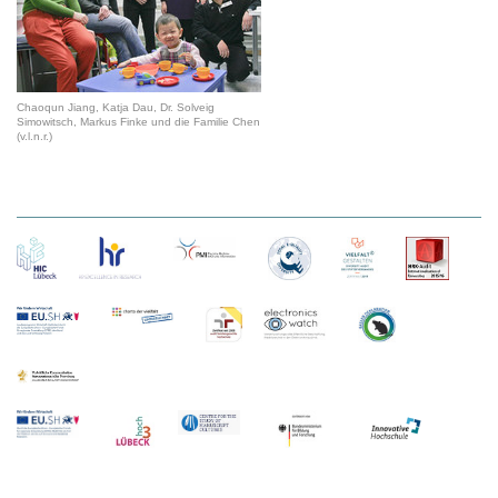
Chaoqun Jiang, Katja Dau, Dr. Solveig
Simowitsch, Markus Finke und die Familie Chen
(v.l.n.r.)