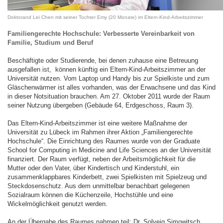
Doktorand Lei Chen mit seiner Tochter Emy (20 Monate) im Eltern-Kind-Arbeitszimmer
Familiengerechte Hochschule: Verbesserte Vereinbarkeit von
Familie, Studium und Beruf
Beschäftigte oder Studierende, bei denen zuhause eine Betreuung
ausgefallen ist, können künftig ein Eltern-Kind-Arbeitszimmer an der
Universität nutzen. Vom Laptop und Handy bis zur Spielkiste und zum
Gläschenwärmer ist alles vorhanden, was der Erwachsene und das Kind
in dieser Notsituation brauchen. Am 27. Oktober 2011 wurde der Raum
seiner Nutzung übergeben (Gebäude 64, Erdgeschoss, Raum 3).
Das Eltern-Kind-Arbeitszimmer ist eine weitere Maßnahme der
Universität zu Lübeck im Rahmen ihrer Aktion „Familiengerechte
Hochschule“. Die Einrichtung des Raumes wurde von der Graduate
School for Computing in Medicine and Life Sciences an der Universität
finanziert. Der Raum verfügt, neben der Arbeitsmöglichkeit für die
Mutter oder den Vater, über Kindertisch und Kinderstuhl, ein
zusammenklappbares Kinderbett, zwei Spielkisten mit Spielzeug und
Steckdosenschutz. Aus dem unmittelbar benachbart gelegenen
Sozialraum können die Küchenzeile, Hochstühle und eine
Wickelmöglichkeit genutzt werden.
An der Übergabe des Raumes nahmen teil: Dr. Solveig Simowitsch,